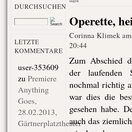
sagen
DURCHSUCHEN
Operette, he
Corinna Klimek am
LETZTE
20:44
KOMMENTARE
Zum Abschied di
user-353609
der laufenden S
zu
Premiere
nochmal richtig 
Anything
war dies die bes
Goes,
gesehen habe. De
28.02.2013,
auch das ziemlich
Gärtnerplatztheater