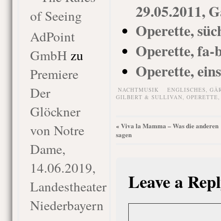
29.05.2011, G
of Seeing
Operette, sü
AdPoint
Operette, fa-b
GmbH
zu
Operette, ei
Premiere
Der
NACHTMUSIK
ENGLISCHES
,
GÄ
GILBERT & SULLIVAN
,
OPERETTE
Glöckner
von Notre
Viva la Mamma – Was die anderen
«
sagen
Dame,
14.06.2019,
Leave a Repl
Landestheater
Niederbayern