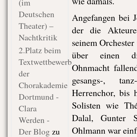
wie damals.
(im
Deutschen
Angefangen bei J
Theater) –
der die Akteur
Nachtkritik
seinem Orchester 
2.Platz beim
über einen di
Textwettbewerb
Ohnmacht fallen
der
gesangs-, tan
Chorakademie
Herrenchor, bis 
Dortmund -
Solisten wie Th
Clara
Dalal, Gunter 
Werden -
Ohlmann war einfa
Der Blog
zu