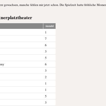
rz gewachsen, manche fehlen mir jetzt schon. Die Spielzeit hatte fröhliche Moment
tnerplatztheater
Anzahl
1
7
6
3
5
onny
6
3
2
1
1
5
3