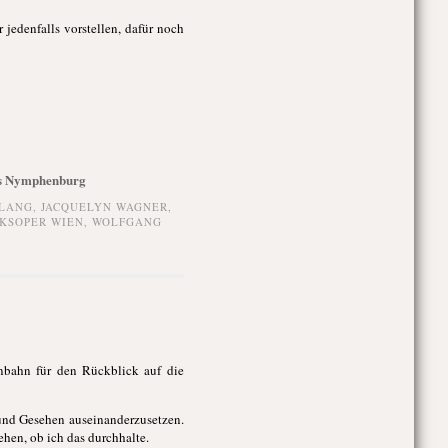
 jedenfalls vorstellen, dafür noch
oss Nymphenburg
LANG
,
JACQUELYN WAGNER
,
KSOPER WIEN
,
WOLFGANG
nbahn für den Rückblick auf die
 und Gesehen auseinanderzusetzen.
ehen, ob ich das durchhalte.