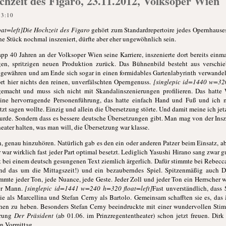
hzeit des Figaro, 23.11.2012, Volksoper Wien
23:10
at=left]Die Hochzeit des Figaro
gehört zum Standardrepertoire jedes Opernhauses,
he Stück nochmal inszeniert, dürfte aber eher ungewöhnlich sein.
app 40 Jahren an der Volksoper Wien seine Karriere, inszenierte dort bereits einm
igen, spritzigen neuen Produktion zurück. Das Bühnenbild besteht aus versch
r gewähren und am Ende sich sogar in einen formidables Gartenlabyrinth verwand
rt hier nichts den reinen, unverfälschten Operngenuss.
[singlepic id=1440 w=32
emacht und muss sich nicht mit Skandalinszenierungen profilieren. Das hatte
eine hervorragende Personenführung, das hatte einfach Hand und Fuß und ich m
zt sagen wollte. Einzig und allein die Übersetzung störte. Und damit meine ich jetzt
wurde. Sondern dass es bessere deutsche Übersetzungen gibt. Man mag von der Ins
ater halten, was man will, die Übersetzung war klasse.
, genau hinzuhören. Natürlich gab es den ein oder anderen Patzer beim Einsatz, ab
r war wirklich fast jeder Part optimal besetzt. Lediglich Yasushi Hirano sang zwar g
t bei einem deutsch gesungenen Text ziemlich ärgerlich. Dafür stimmte bei Rebecca
nd das um die Mittagszeit!) und ein bezauberndes Spiel. Spitzenmäßig auch 
mmte jeder Ton, jede Nuance, jede Geste. Jeder Zoll und jeder Ton ein Herrscher w
ter Mann.
[singlepic id=1441 w=240 h=320 float=left]
Fast unverständlich, dass
e als Marcellina und Stefan Cerny als Bartolo. Gemeinsam schafften sie es, das äl
öhen zu heben. Besonders Stefan Cerny beeindruckte mit einer wundervollen St
hrung
Der Präsident
(ab 01.06. im Prinzregententheater) schon jetzt freuen. Dirk
en Vormittag.