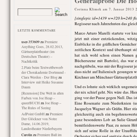
Generalprobe Die Hoc
Corinna Klimek am 7. Januar 2013 
[singlepic id=1439 w=320 h=240 flo
Regisseur nach Jahrzehnten das gleic
LETZTE KOMMENTARE
Marco Arturo Marelli startete vor kn
jetzt mit einer entzückenden, witz
user-353609
zu
Premiere
Einblicke in die gräflichen Gemäche
Anything Goes, 28.02.2013,
zeitlichen Kontext und überhaupt stö
Gärtnerplatztheater (im
hat sich wohl schon einen Namen g
Deutschen Theater) –
Bücherszene mit Bartolo), das war 
Nachtkritik
nachgrübeln, was mir der Regisseur jet
2.Platz beim Textwettbewerb
dass nicht auf Italienisch gesungen 
der Chorakademie Dortmund -
Kirchner am Münchner Gärtnerplatzthe
Clara Werden - Der Blog
zu
Interview mit Heike Susanne
Und es lohnte sich wirklich ungemein
Daum
der nix schief geht. Nix wäre das. Hie
[Rezension] Die Welt in allen
ging vor der Pause gegen Null. Das is
Farben von Joe Heap –
queerBUCH
zu
Joe Heap –
Eine Rosenarie zum Niederknien (u
The Rules of Seeing
Jacquelyn Wagner als Gräfin. Hier sti
AdPoint GmbH
zu
Premiere
gleichzeitig auch ein begehrenswer
Der Glöckner von Notre
ganz besonderes Lob an Sulie Girardi
Dame, 14.06.2019,
bemitleidenswerte Paar, zu neuen H
Landestheater Niederbayern
sich auf seine Rolle in der Urauffü
Carolin
zu
Premiere Ball im
Orchester sicher und spritzig durch d