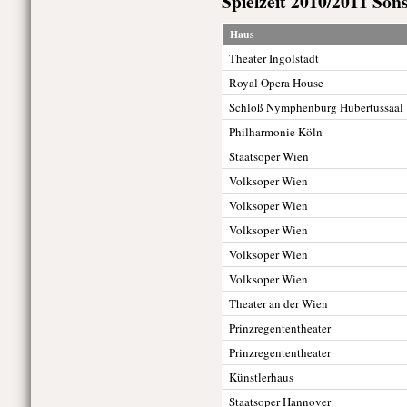
Spielzeit 2010/2011 Sons
Haus
Theater Ingolstadt
Royal Opera House
Schloß Nymphenburg Hubertussaal
Philharmonie Köln
Staatsoper Wien
Volksoper Wien
Volksoper Wien
Volksoper Wien
Volksoper Wien
Volksoper Wien
Theater an der Wien
Prinzregententheater
Prinzregententheater
Künstlerhaus
Staatsoper Hannover