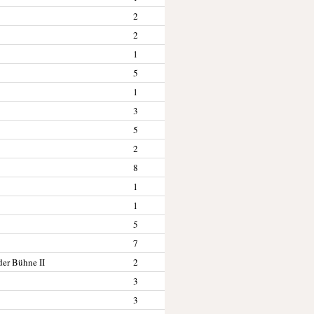
2
2
1
5
1
3
5
2
8
1
1
5
7
der Bühne II
2
3
3