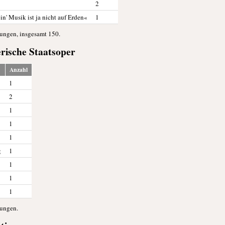
2
n' Musik ist ja nicht auf Erden«
1
tungen, insgesamt 150.
erische Staatsoper
Anzahl
1
2
1
1
1
g
1
1
1
1
tungen.