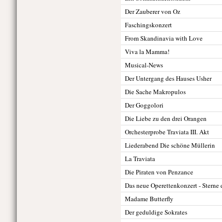
Der Zauberer von Oz
Faschingskonzert
From Skandinavia with Love
Viva la Mamma!
Musical-News
Der Untergang des Hauses Usher
Die Sache Makropulos
Der Goggolori
Die Liebe zu den drei Orangen
Orchesterprobe Traviata III. Akt
Liederabend Die schöne Müllerin
La Traviata
Die Piraten von Penzance
Das neue Operettenkonzert - Sterne 
Madame Butterfly
Der geduldige Sokrates