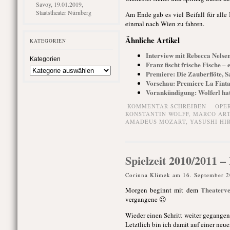
Savoy, 19.01.2019,
Staatstheater Nürnberg
Am Ende gab es viel Beifall für alle 
einmal nach Wien zu fahren.
Ähnliche Artikel
KATEGORIEN
Interview mit Rebecca Nelse
Kategorien
Franz fischt frische Fische –
Premiere: Die Zauberflöte, S
Vorschau: Premiere La Fint
Vorankündigung: Wolferl hat
KOMMENTAR SCHREIBEN
OPE
KONSTANTIN WOLFF
,
MARCO AR
AMADEUS MOZART
,
YASUSHI HI
Spielzeit 2010/2011 –
Corinna Klimek am 16. September 2
Theaterv
Morgen beginnt mit dem
vergangene 😉
Wieder einen Schritt weiter gegangen
Letztlich bin ich damit auf einer neu