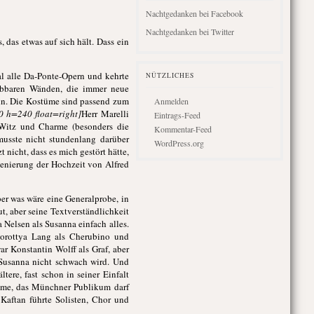
Nachtgedanken bei Facebook
Nachtgedanken bei Twitter
 das etwas auf sich hält. Dass ein
al alle Da-Ponte-Opern und kehrte
NÜTZLICHES
iebbaren Wänden, die immer neue
eln. Die Kostüme sind passend zum
Anmelden
0 h=240 float=right]
Herr Marelli
Eintrags-Feed
 Witz und Charme (besonders die
Kommentar-Feed
usste nicht stundenlang darüber
WordPress.org
 nicht, dass es mich gestört hätte,
zenierung der Hochzeit von Alfred
er was wäre eine Generalprobe, in
ut, aber seine Textverständlichkeit
 Nelsen als Susanna einfach alles.
Dorottya Lang als Cherubino und
ar Konstantin Wolff als Graf, aber
 Susanna nicht schwach wird. Und
tere, fast schon in seiner Einfalt
imme, das Münchner Publikum darf
 Kaftan führte Solisten, Chor und