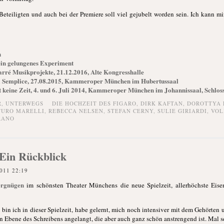
Beteiligten und auch bei der Premiere soll viel gejubelt worden sein. Ich kann mir
n
 ein gelungenes Experiment
arré Musikprojekte, 21.12.2016, Alte Kongresshalle
a Semplice, 27.08.2015, Kammeroper München im Hubertussaal
 keine Zeit, 4. und 6. Juli 2014, Kammeroper München im Johannissaal, Schl
R,
UNTERWEGS
DIE HOCHZEIT DES FIGARO
,
DIRK KAFTAN
,
DOROTTYA 
TURO MARELLI
,
REBECCA NELSEN
,
STEFAN CERNY
,
SULIE GIRIARDI
,
VOL
RANO
 Ein Rückblick
011 22:19
ergnügen
im schönsten Theater Münchens die neue Spielzeit, allerhöchste Eise
 bin ich in dieser Spielzeit, habe gelernt, mich noch intensiver mit dem Gehörten
en Ebene des Schreibens angelangt, die aber auch ganz schön anstrengend ist. Mal s