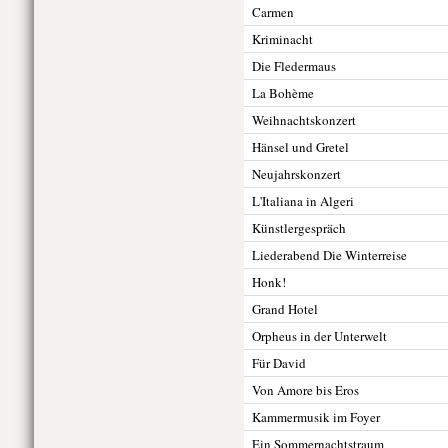
Carmen
Kriminacht
Die Fledermaus
La Bohème
Weihnachtskonzert
Hänsel und Gretel
Neujahrskonzert
L'Italiana in Algeri
Künstlergespräch
Liederabend Die Winterreise
Honk!
Grand Hotel
Orpheus in der Unterwelt
Für David
Von Amore bis Eros
Kammermusik im Foyer
Ein Sommernachtstraum