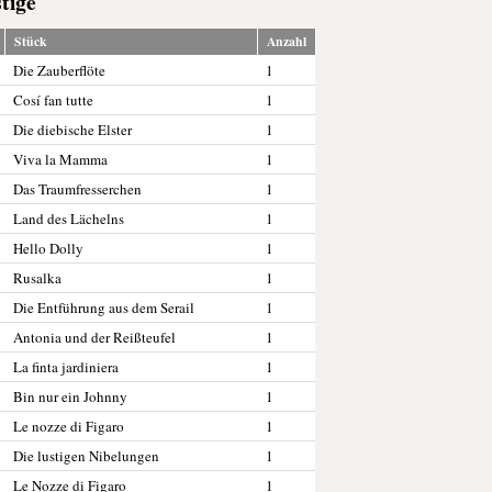
tige
Stück
Anzahl
Die Zauberflöte
1
Cosí fan tutte
1
Die diebische Elster
1
Viva la Mamma
1
Das Traumfresserchen
1
Land des Lächelns
1
Hello Dolly
1
Rusalka
1
Die Entführung aus dem Serail
1
Antonia und der Reißteufel
1
La finta jardiniera
1
Bin nur ein Johnny
1
Le nozze di Figaro
1
Die lustigen Nibelungen
1
Le Nozze di Figaro
1