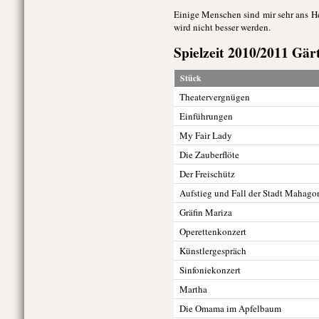
Einige Menschen sind mir sehr ans He
wird nicht besser werden.
Spielzeit 2010/2011 Gär
Stück
Theatervergnügen
Einführungen
My Fair Lady
Die Zauberflöte
Der Freischütz
Aufstieg und Fall der Stadt Mahag
Gräfin Mariza
Operettenkonzert
Künstlergespräch
Sinfoniekonzert
Martha
Die Omama im Apfelbaum