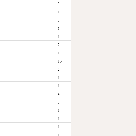
3
1
7
6
1
2
1
13
2
1
1
4
7
1
1
1
1