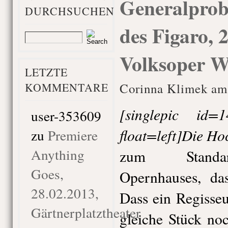
Generalprob
DURCHSUCHEN
des Figaro, 
Volksoper W
LETZTE
KOMMENTARE
Corinna Klimek am 
[singlepic id
user-353609
float=left]Die Ho
zu
Premiere
Anything
zum Standard
Goes,
Opernhauses, das
28.02.2013,
Dass ein Regisse
Gärtnerplatztheater
gleiche Stück noc