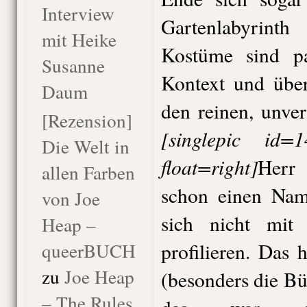
Interview
Gartenlabyrin
mit Heike
Kostüme sind pa
Susanne
Kontext und über
Daum
den reinen, unve
[Rezension]
[singlepic id
Die Welt in
float=right]
Herr 
allen Farben
schon einen Na
von Joe
sich nicht mit 
Heap –
queerBUCH
profilieren. Das
zu
Joe Heap
(besonders die Bü
– The Rules