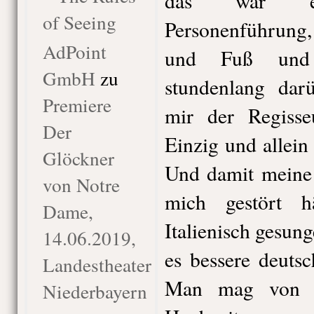
das war ein
of Seeing
Personenführung,
AdPoint
und Fuß und 
GmbH
zu
stundenlang dar
Premiere
mir der Regisseu
Der
Einzig und allein
Glöckner
Und damit meine i
von Notre
mich gestört h
Dame,
Italienisch gesun
14.06.2019,
es bessere deuts
Landestheater
Man mag von d
Niederbayern