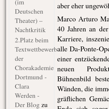
(im
aber eher ungewöh
Deutschen
Marco Arturo Mar
Theater) –
40 Jahren an der
Nachtkritik
Karriere, inszeni
2.Platz beim
alle Da-Ponte-Ope
Textwettbewerb
der
einer entzückende
Chorakademie
neuen Produk
Dortmund -
Bühnenbild beste
Clara
Wänden, die imme
Werden -
gräflichen Gemä
Der Blog
zu
Ende sich sogar