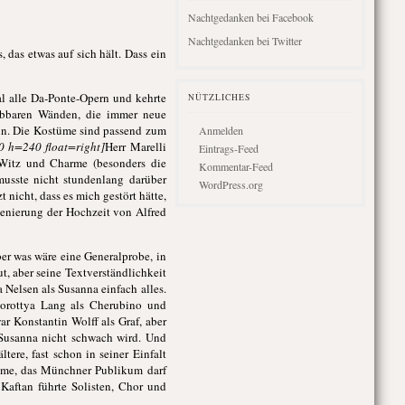
Nachtgedanken bei Facebook
Nachtgedanken bei Twitter
 das etwas auf sich hält. Dass ein
al alle Da-Ponte-Opern und kehrte
NÜTZLICHES
iebbaren Wänden, die immer neue
eln. Die Kostüme sind passend zum
Anmelden
0 h=240 float=right]
Herr Marelli
Eintrags-Feed
 Witz und Charme (besonders die
Kommentar-Feed
usste nicht stundenlang darüber
WordPress.org
 nicht, dass es mich gestört hätte,
zenierung der Hochzeit von Alfred
er was wäre eine Generalprobe, in
ut, aber seine Textverständlichkeit
 Nelsen als Susanna einfach alles.
Dorottya Lang als Cherubino und
ar Konstantin Wolff als Graf, aber
 Susanna nicht schwach wird. Und
tere, fast schon in seiner Einfalt
imme, das Münchner Publikum darf
 Kaftan führte Solisten, Chor und