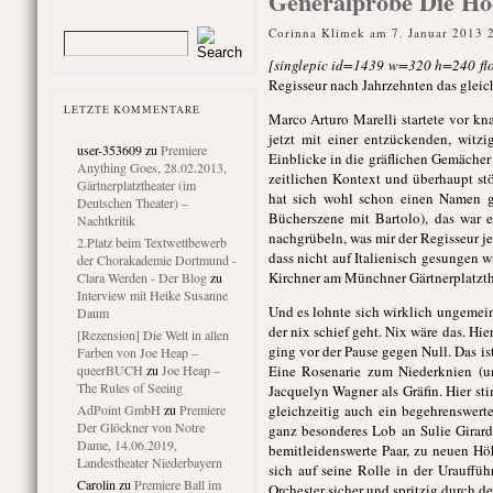
Generalprobe Die Hoc
Corinna Klimek am 7. Januar 2013 
[singlepic id=1439 w=320 h=240 flo
Regisseur nach Jahrzehnten das gleic
LETZTE KOMMENTARE
Marco Arturo Marelli startete vor kn
jetzt mit einer entzückenden, witz
user-353609
zu
Premiere
Einblicke in die gräflichen Gemäche
Anything Goes, 28.02.2013,
zeitlichen Kontext und überhaupt stö
Gärtnerplatztheater (im
hat sich wohl schon einen Namen g
Deutschen Theater) –
Bücherszene mit Bartolo), das war 
Nachtkritik
nachgrübeln, was mir der Regisseur jet
2.Platz beim Textwettbewerb
dass nicht auf Italienisch gesungen 
der Chorakademie Dortmund -
Kirchner am Münchner Gärtnerplatzthe
Clara Werden - Der Blog
zu
Interview mit Heike Susanne
Und es lohnte sich wirklich ungemein
Daum
der nix schief geht. Nix wäre das. Hie
[Rezension] Die Welt in allen
ging vor der Pause gegen Null. Das is
Farben von Joe Heap –
queerBUCH
zu
Joe Heap –
Eine Rosenarie zum Niederknien (u
The Rules of Seeing
Jacquelyn Wagner als Gräfin. Hier sti
AdPoint GmbH
zu
Premiere
gleichzeitig auch ein begehrenswer
Der Glöckner von Notre
ganz besonderes Lob an Sulie Girardi
Dame, 14.06.2019,
bemitleidenswerte Paar, zu neuen H
Landestheater Niederbayern
sich auf seine Rolle in der Urauffü
Carolin
zu
Premiere Ball im
Orchester sicher und spritzig durch d