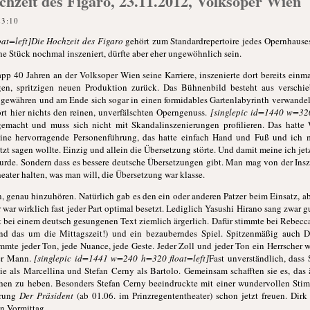
hzeit des Figaro, 23.11.2012, Volksoper Wien
23:10
at=left]Die Hochzeit des Figaro
gehört zum Standardrepertoire jedes Opernhauses,
he Stück nochmal inszeniert, dürfte aber eher ungewöhnlich sein.
app 40 Jahren an der Volksoper Wien seine Karriere, inszenierte dort bereits einm
igen, spritzigen neuen Produktion zurück. Das Bühnenbild besteht aus versch
r gewähren und am Ende sich sogar in einen formidables Gartenlabyrinth verwand
rt hier nichts den reinen, unverfälschten Operngenuss.
[singlepic id=1440 w=32
emacht und muss sich nicht mit Skandalinszenierungen profilieren. Das hatte
eine hervorragende Personenführung, das hatte einfach Hand und Fuß und ich m
zt sagen wollte. Einzig und allein die Übersetzung störte. Und damit meine ich jetzt
wurde. Sondern dass es bessere deutsche Übersetzungen gibt. Man mag von der Ins
ater halten, was man will, die Übersetzung war klasse.
, genau hinzuhören. Natürlich gab es den ein oder anderen Patzer beim Einsatz, ab
r war wirklich fast jeder Part optimal besetzt. Lediglich Yasushi Hirano sang zwar g
t bei einem deutsch gesungenen Text ziemlich ärgerlich. Dafür stimmte bei Rebecca
nd das um die Mittagszeit!) und ein bezauberndes Spiel. Spitzenmäßig auch 
mmte jeder Ton, jede Nuance, jede Geste. Jeder Zoll und jeder Ton ein Herrscher w
ter Mann.
[singlepic id=1441 w=240 h=320 float=left]
Fast unverständlich, dass
e als Marcellina und Stefan Cerny als Bartolo. Gemeinsam schafften sie es, das äl
öhen zu heben. Besonders Stefan Cerny beeindruckte mit einer wundervollen St
hrung
Der Präsident
(ab 01.06. im Prinzregententheater) schon jetzt freuen. Dirk
en Vormittag.