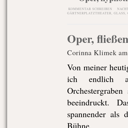
KOMMENTAR SCHREIBEN
NACH
GÄRTNERPLATZTHEATER
,
GLASS
,
Oper, fließe
Corinna Klimek am
Von meiner heuti
ich endlich
Orchestergraben 
beeindruckt. D
spannender als 
Bühne.