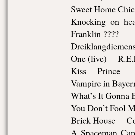
Sweet Home Chic
Knocking on h
Franklin ????
Dreiklangdieme
One (live) R.E.
Kiss Prince
Vampire in Baye
What’s It Gonn
You Don’t Fool
Brick House C
A Spaceman Ca