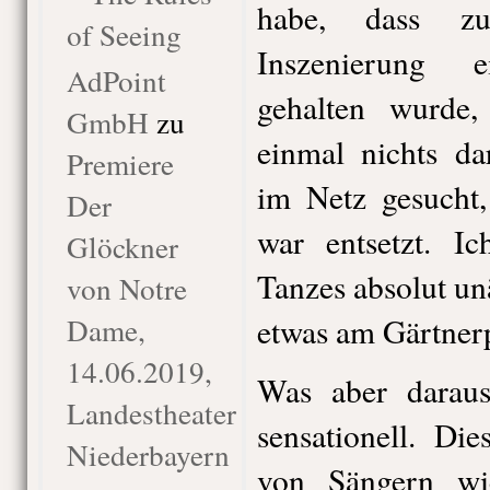
habe, dass zu
of Seeing
Inszenierung 
AdPoint
gehalten wurde,
GmbH
zu
einmal nichts da
Premiere
im Netz gesucht
Der
war entsetzt. I
Glöckner
Tanzes absolut un
von Notre
Dame,
etwas am Gärtnerp
14.06.2019,
Was aber darau
Landestheater
sensationell. Di
Niederbayern
von Sängern wie