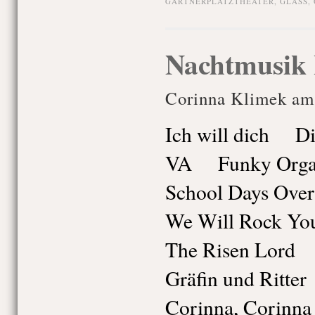
GÄRTNERPLATZTHEATER
,
GLASS
,
Nachtmusik
Corinna Klimek am 
Ich will dich Di
VA Funky Orga
School Days Ove
We Will Rock Y
The Risen Lord 
Gräfin und Ritte
Corinna, Corin