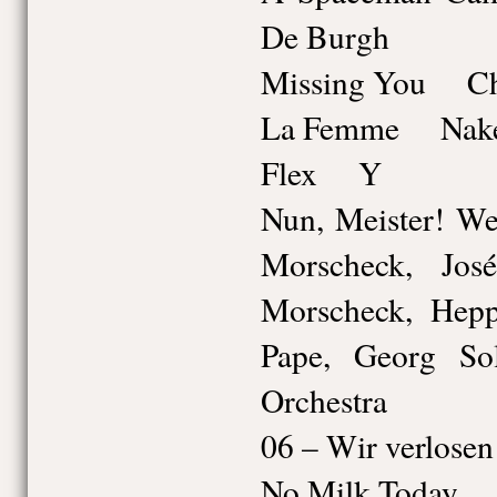
De Burgh
Missing You Ch
La Femme Nake
Flex Y
Nun, Meister! W
Morscheck, Jo
Morscheck, Hepp
Pape, Georg So
Orchestra
06 – Wir verlosen
No Milk Today 