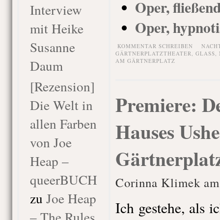
Oper, fließen
Interview
Oper, hypnoti
mit Heike
Susanne
KOMMENTAR SCHREIBEN
NACH
GÄRTNERPLATZTHEATER
,
GLASS
,
Daum
AM GÄRTNERPLATZ
[Rezension]
Premiere: D
Die Welt in
allen Farben
Hauses Usher
von Joe
Gärtnerplat
Heap –
queerBUCH
Corinna Klimek am
zu
Joe Heap
Ich gestehe, als i
– The Rules