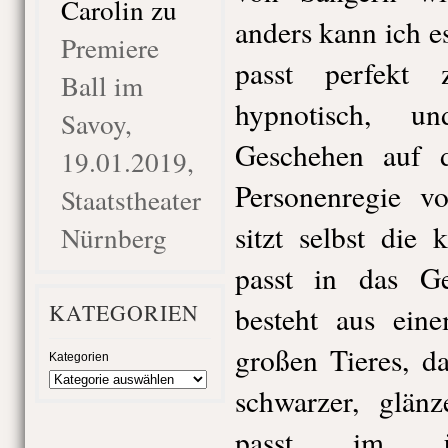
Carolin
zu
anders kann ich e
Premiere
passt perfekt
Ball im
hypnotisch, u
Savoy,
Geschehen auf d
19.01.2019,
Personenregie v
Staatstheater
sitzt selbst die
Nürnberg
passt in das G
KATEGORIEN
besteht aus ein
großen Tieres, d
Kategorien
schwarzer, glänz
passt im üb