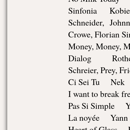
Sinfonia Kobie 
Schneider, John
Crowe, Florian S
Money, Money,
Dialog Rothenb
Schreier, Prey, Fr
Ci Sei Tu Nek
I want to break 
Pas Si Simple Y
La noyée Yann 
Heart of Glass 