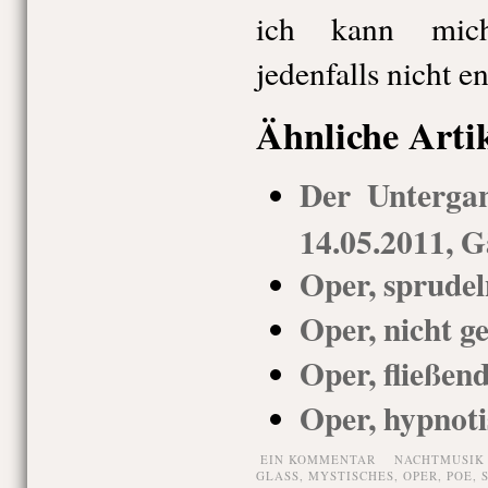
ich kann mich
jedenfalls nicht e
Ähnliche Arti
Der Unterga
14.05.2011, G
Oper, sprude
Oper, nicht g
Oper, fließen
Oper, hypnoti
EIN KOMMENTAR
NACHTMUSIK
GLASS
,
MYSTISCHES
,
OPER
,
POE
,