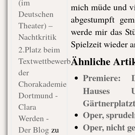
(im
mich müde und vi
Deutschen
abgestumpft gem
Theater) –
werde mir das Stü
Nachtkritik
Spielzeit wieder 
2.Platz beim
Ähnliche Arti
Textwettbewerb
der
Premiere: 
Chorakademie
Hauses Us
Dortmund -
Gärtnerplatz
Clara
Oper, sprude
Werden -
Oper, nicht g
Der Blog
zu