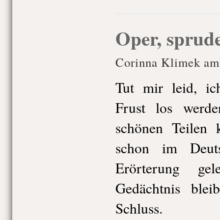
Oper, sprud
Corinna Klimek am
Tut mir leid, i
Frust los werd
schönen Teilen
schon im Deuts
Erörterung ge
Gedächtnis ble
Schluss.