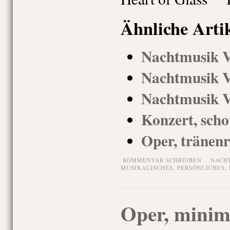
Ähnliche Arti
Nachtmusik V
Nachtmusik 
Nachtmusik 
Konzert, scho
Oper, tränenr
KOMMENTAR SCHREIBEN
NACH
MUSIKALISCHES
,
PERSÖNLICHES
,
Oper, minim