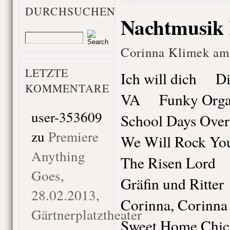
DURCHSUCHEN
Nachtmusik
Corinna Klimek am 
LETZTE
Ich will dich Di
KOMMENTARE
VA Funky Orga
user-353609
School Days Ove
zu
Premiere
We Will Rock Y
Anything
The Risen Lord 
Goes,
Gräfin und Ritte
28.02.2013,
Corinna, Corin
Gärtnerplatztheater
Sweet Home Chic