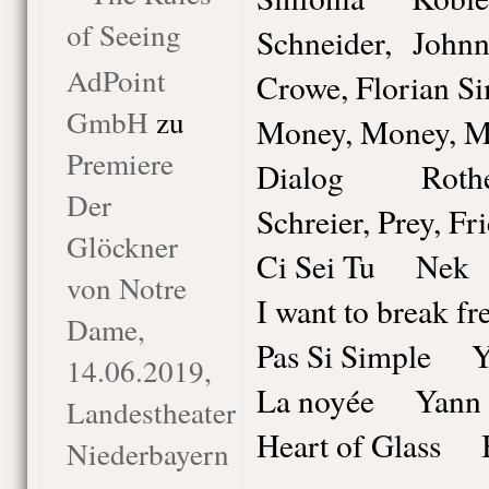
of Seeing
Schneider, John
AdPoint
Crowe, Florian S
GmbH
zu
Money, Money,
Premiere
Dialog Rothenb
Der
Schreier, Prey, Fr
Glöckner
Ci Sei Tu Nek
von Notre
I want to break 
Dame,
Pas Si Simple Y
14.06.2019,
La noyée Yann 
Landestheater
Heart of Glass 
Niederbayern