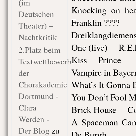
(im
Knocking on h
Deutschen
Franklin ????
Theater) –
Dreiklangdieme
Nachtkritik
One (live) R.E.
2.Platz beim
Kiss Prince
Textwettbewerb
Vampire in Baye
der
Chorakademie
What’s It Gonn
Dortmund -
You Don’t Fool
Clara
Brick House C
Werden -
A Spaceman Ca
Der Blog
zu
De Burgh