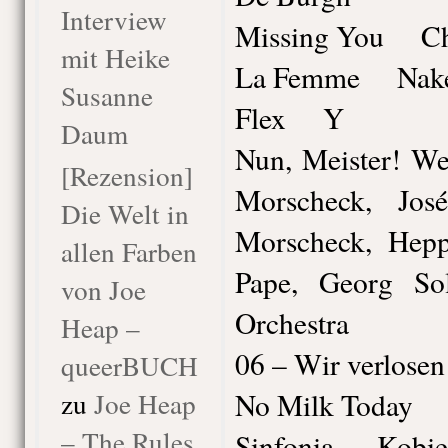
Interview
Missing You Ch
mit Heike
La Femme Nake
Susanne
Flex Y
Daum
Nun, Meister! W
[Rezension]
Morscheck, Jo
Die Welt in
Morscheck, Hepp
allen Farben
Pape, Georg So
von Joe
Orchestra
Heap –
06 – Wir verlosen
queerBUCH
zu
Joe Heap
No Milk Today 
– The Rules
Sinfonia Kobie 