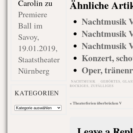
Carolin
zu
Ähnliche Arti
Premiere
Nachtmusik V
Ball im
Nachtmusik 
Savoy,
Nachtmusik 
19.01.2019,
Konzert, scho
Staatstheater
Oper, tränenr
Nürnberg
NACHTMUSIK
GEHÖRTES
,
GLAS
ROCKIGES
,
ZUFÄLLIGES
KATEGORIEN
Theaterferien überbrücken V
«
Kategorien
Leave a Repl