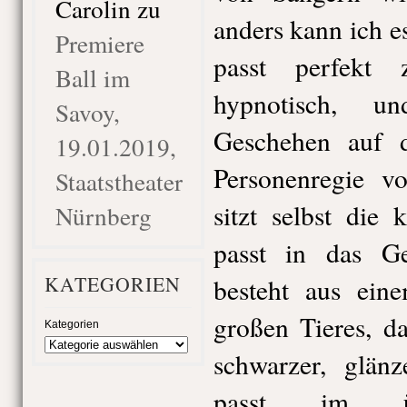
Carolin
zu
anders kann ich e
Premiere
passt perfekt
Ball im
hypnotisch, u
Savoy,
Geschehen auf d
19.01.2019,
Personenregie v
Staatstheater
sitzt selbst die
Nürnberg
passt in das G
KATEGORIEN
besteht aus ein
großen Tieres, d
Kategorien
schwarzer, glänz
passt im üb