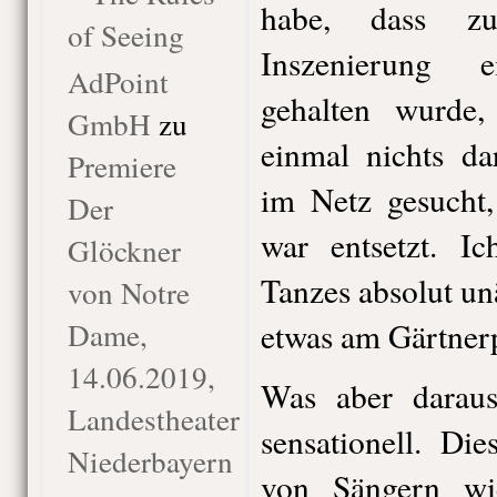
habe, dass zu
of Seeing
Inszenierung 
AdPoint
gehalten wurde,
GmbH
zu
einmal nichts da
Premiere
im Netz gesucht
Der
war entsetzt. I
Glöckner
Tanzes absolut un
von Notre
Dame,
etwas am Gärtnerp
14.06.2019,
Was aber darau
Landestheater
sensationell. Di
Niederbayern
von Sängern wie