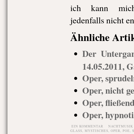
ich kann mich
jedenfalls nicht e
Ähnliche Arti
Der Unterga
14.05.2011, G
Oper, sprude
Oper, nicht g
Oper, fließen
Oper, hypnoti
EIN KOMMENTAR
NACHTMUSIK
GLASS
,
MYSTISCHES
,
OPER
,
POE
,