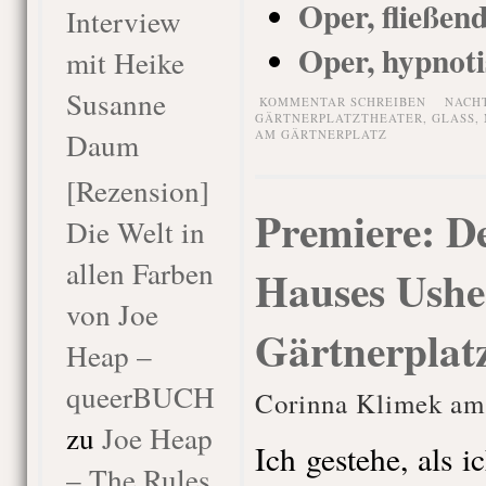
Oper, fließen
Interview
Oper, hypnoti
mit Heike
Susanne
KOMMENTAR SCHREIBEN
NACH
GÄRTNERPLATZTHEATER
,
GLASS
,
Daum
AM GÄRTNERPLATZ
[Rezension]
Premiere: D
Die Welt in
allen Farben
Hauses Usher
von Joe
Gärtnerplat
Heap –
queerBUCH
Corinna Klimek am
zu
Joe Heap
Ich gestehe, als i
– The Rules