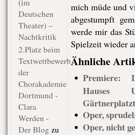
(im
mich müde und vi
Deutschen
abgestumpft gem
Theater) –
werde mir das Stü
Nachtkritik
Spielzeit wieder 
2.Platz beim
Ähnliche Arti
Textwettbewerb
der
Premiere: 
Chorakademie
Hauses Us
Dortmund -
Gärtnerplatz
Clara
Oper, sprude
Werden -
Oper, nicht g
Der Blog
zu