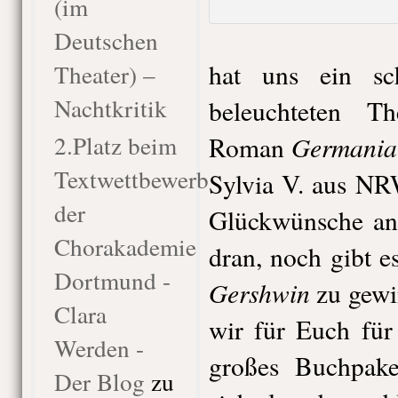
(im
Deutschen
hat uns ein s
Theater) –
Nachtkritik
beleuchteten Th
2.Platz beim
Germani
Roman
Textwettbewerb
Sylvia V. aus NR
der
Glückwünsche an
Chorakademie
dran, noch gibt e
Dortmund -
Gershwin
zu gew
Clara
wir für Euch für
Werden -
großes Buchpake
Der Blog
zu