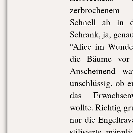
zerbrochenem P
Schnell ab in 
Schrank, ja, gena
“Alice im Wunder
die Bäume vor l
Anscheinend wa
unschlüssig, ob e
das Erwachsenw
wollte. Richtig gru
nur die Engeltrav
stilisierte männl