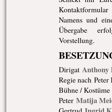
Kontaktformul
Namens und eine
Übergabe erf
Vorstellung.
BESETZU
Anthony 
Dirigat
Regie nach
Peter 
Bühne / Kostüm
Matija Mei
Peter
Ingrid K
Gertrud