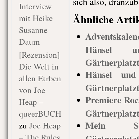
sich also, dranzu
Interview
Ähnliche Arti
mit Heike
Susanne
Adventskal
Daum
Hänsel 
[Rezension]
Gärtnerplatz
Die Welt in
Hänsel und 
allen Farben
Gärtnerplatz
von Joe
Premiere Rock
Heap –
Gärtnerplatz
queerBUCH
Mein Spi
zu
Joe Heap
– The Rules
Gärtnerplatz