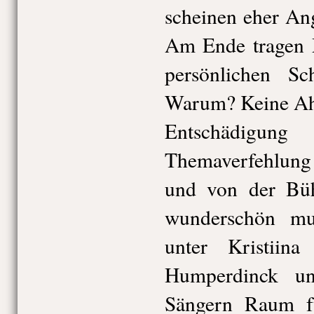
scheinen eher An
Am Ende tragen M
persönlichen S
Warum? Keine A
Entschädigung
Themaverfehlun
und von der Büh
wunderschön mus
unter Kristiin
Humperdinck u
Sängern Raum für