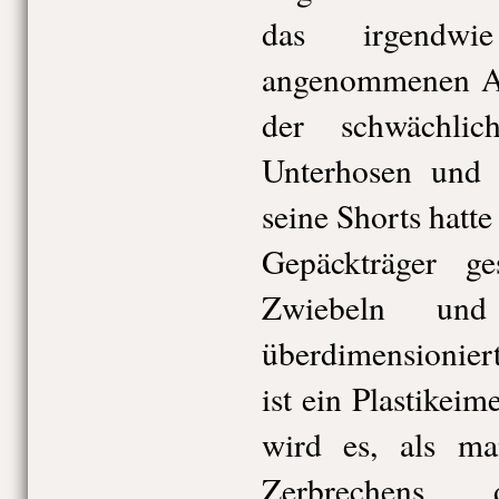
das irgendw
angenommenen Ar
der schwächli
Unterhosen und m
seine Shorts hatte
Gepäckträger ges
Zwiebeln un
überdimensionier
ist ein Plastikeim
wird es, als m
Zerbrechen