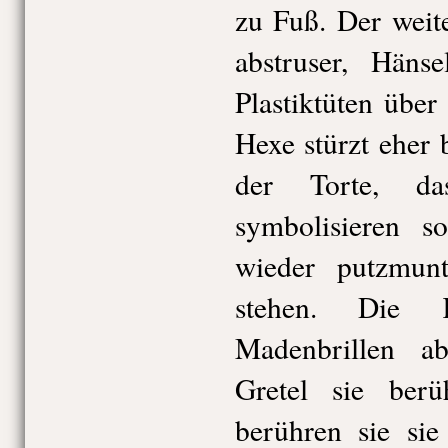
zu Fuß. Der weit
abstruser, Häns
Plastiktüten übe
Hexe stürzt eher 
der Torte, d
symbolisieren s
wieder putzmun
stehen. Die K
Madenbrillen a
Gretel sie berü
berühren sie sie