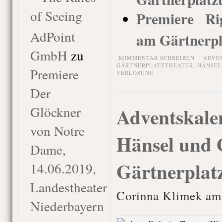
of Seeing
Premiere Rig
AdPoint
am Gärtnerpla
GmbH
zu
KOMMENTAR SCHREIBEN
ADVE
GÄRTNERPLATZTHEATER
,
HÄNSEL
Premiere
VERLOSUNG
Der
Glöckner
Adventskale
von Notre
Hänsel und 
Dame,
Gärtnerplat
14.06.2019,
Landestheater
Corinna Klimek am
Niederbayern