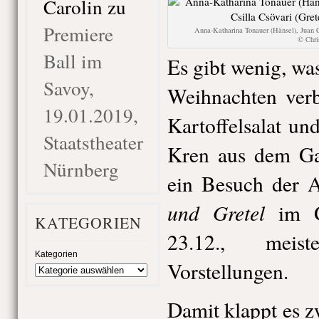
Carolin
zu
Premiere
Anna-Katharina Tonauer (Hänsel), Juan C
© Chr
Ball im
Es gibt wenig, wa
Savoy,
Weihnachten verb
19.01.2019,
Kartoffelsalat un
Staatstheater
Kren aus dem Ga
Nürnberg
ein Besuch der 
und Gretel
im Gä
KATEGORIEN
23.12., meis
Kategorien
Vorstellungen.
Damit klappt es z