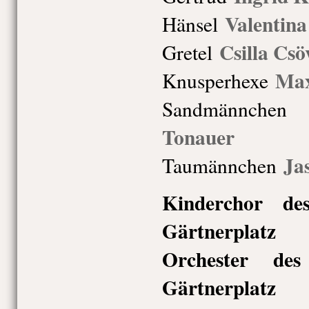
Valentina
Hänsel
Csilla Csö
Gretel
Max
Knusperhexe
Sandmännc
Tonauer
Ja
Taumännchen
Kinderchor de
Gärtnerplatz
Orchester des
Gärtnerplatz