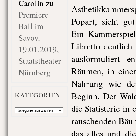
Carolin
zu
Ästhetikkammerspi
Premiere
Popart, sieht gu
Ball im
Ein Kammerspiel
Savoy,
Libretto deutlich
19.01.2019,
ausformuliert e
Staatstheater
Räumen, in eine
Nürnberg
Nahrung wie der
Beginn. Der Wal
KATEGORIEN
die Statisterie in
Kategorien
rauschenden Bäum
das alles und di