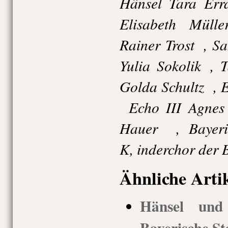
Hänsel Tara Err
Elisabeth Müll
Rainer Trost , S
Yulia Sokolik , 
Golda Schultz , 
Echo III Agnes 
Hauer , Bayeris
K, inderchor der 
Ähnliche Arti
Hänsel und 
Bayerische St