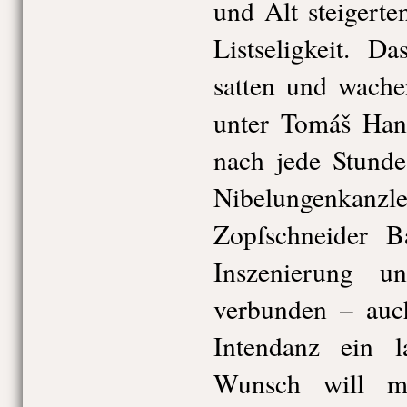
und Alt steigerte
Listseligkeit. D
satten und wache
unter Tomáš Han
nach jede Stund
Nibelungenkanzlei 
Zopfschneider B
Inszenierung u
verbunden – auch
Intendanz ein 
Wunsch will m