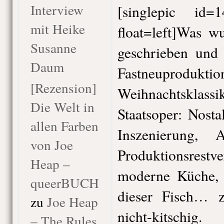
Interview
[singlepic id
mit Heike
float=left]Was wu
Susanne
geschrieben und 
Daum
Fastneupr
[Rezension]
Weihnachtsklassi
Die Welt in
Staatsoper: Nosta
allen Farben
Inszenierung,
von Joe
Produktionsrestv
Heap –
moderne Küche, 
queerBUCH
dieser Fisch… z
zu
Joe Heap
nicht-kitschig.
– The Rules