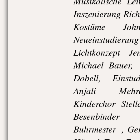
Musikalische L
Inszenierung Ric
Kostüme Jo
Neueinstudieru
Lichtkonzept Je
Michael Bauer,
Dobell, Einstud
Anjali Mehra
Kinderchor Stel
Besenbinder 
Buhrmester , Ger