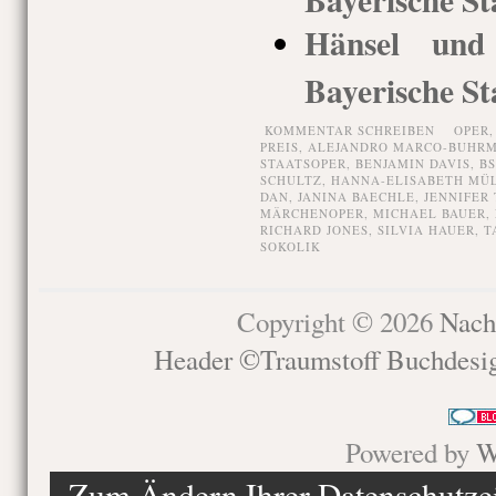
Hänsel und 
Bayerische St
KOMMENTAR SCHREIBEN
OPER
PREIS
,
ALEJANDRO MARCO-BUHRM
STAATSOPER
,
BENJAMIN DAVIS
,
B
SCHULTZ
,
HANNA-ELISABETH MÜ
DAN
,
JANINA BAECHLE
,
JENNIFER 
MÄRCHENOPER
,
MICHAEL BAUER
,
RICHARD JONES
,
SILVIA HAUER
,
T
SOKOLIK
Copyright © 2026
Nach
Header ©Traumstoff Buchdesi
Powered by
W
Zum Ändern Ihrer Datenschutzein