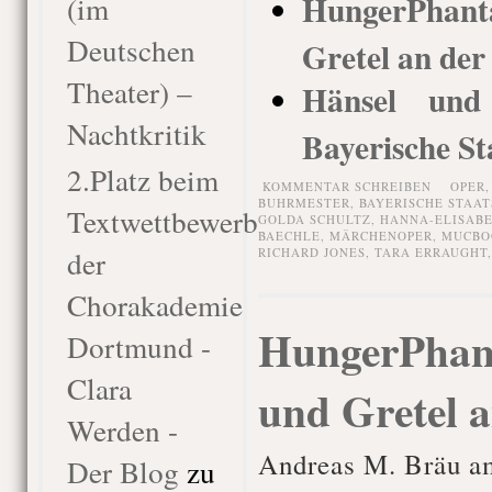
HungerPhan
(im
Deutschen
Gretel an der
Theater) –
Hänsel und 
Nachtkritik
Bayerische St
2.Platz beim
KOMMENTAR SCHREIBEN
OPER
BUHRMESTER
,
BAYERISCHE STAAT
Textwettbewerb
GOLDA SCHULTZ
,
HANNA-ELISAB
BAECHLE
,
MÄRCHENOPER
,
MUCBO
der
RICHARD JONES
,
TARA ERRAUGHT
Chorakademie
HungerPhant
Dortmund -
Clara
und Gretel a
Werden -
Andreas M. Bräu am
Der Blog
zu