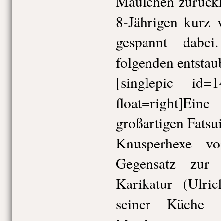
Mäulchen zurückk
8-Jährigen kurz 
gespannt dabe
folgenden entsta
[singlepic id
float=right]Ein
großartigen Fatsui
Knusperhexe v
Gegensatz zur 
Karikatur (Ulri
seiner Küche 