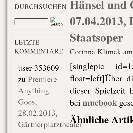
Hänsel und G
DURCHSUCHEN
07.04.2013, 
Staatsoper
LETZTE
KOMMENTARE
Corinna Klimek am 
[singlepic id
user-353609
float=left]Über d
zu
Premiere
dieser Spielzeit
Anything
Goes,
mucbook
bei
ges
28.02.2013,
Ähnliche Arti
Gärtnerplatztheater