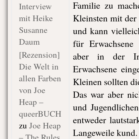
Familie zu mach
Interview
Kleinsten mit der
mit Heike
Susanne
und kann vielleic
Daum
für Erwachsene 
[Rezension]
aber in der In
Die Welt in
Erwachsene einge
allen Farben
Kleinen sollten di
von Joe
Das war aber nic
Heap –
und Jugendliche
queerBUCH
entweder lautstar
zu
Joe Heap
Langeweile kund.
– The Rules