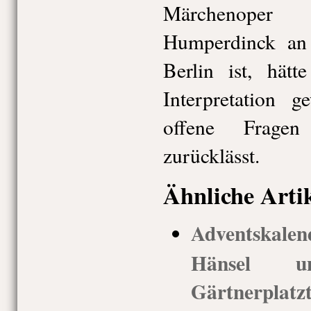
Märchenope
Humperdinck an
Berlin ist, hät
Interpretation g
offene Fragen
zurücklässt.
Ähnliche Arti
Adventskal
Hänsel 
Gärtnerplatz