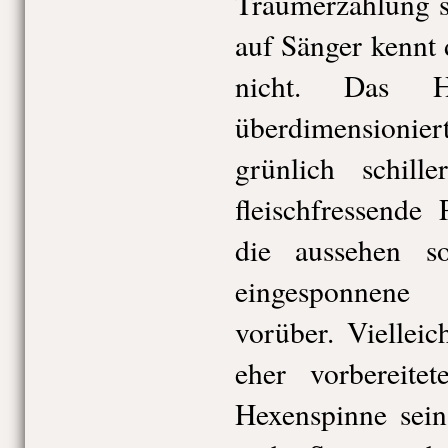
Traumerzählung s
auf Sänger kennt 
nicht. Das H
überdimensionier
grünlich schil
fleischfressende 
die aussehen s
eingesponnene
vorüber. Vielleic
eher vorbereite
Hexenspinne sein