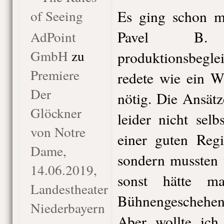
of Seeing
Es ging schon mi
Pavel B. 
AdPoint
GmbH
zu
produktionsbeg
Premiere
redete wie ein W
Der
nötig. Die Ansät
Glöckner
leider nicht selb
von Notre
einer guten Regi
Dame,
sondern mussten 
14.06.2019,
sonst hätte m
Landestheater
Bühnengeschehens
Niederbayern
Aber wollte ich 