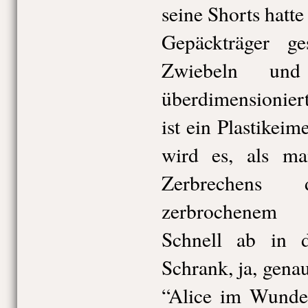
seine Shorts hatte
Gepäckträger ges
Zwiebeln un
überdimensionier
ist ein Plastikeim
wird es, als m
Zerbrechen
zerbrochenem P
Schnell ab in 
Schrank, ja, gena
“Alice im Wunder