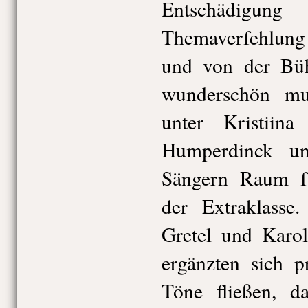
Entschädigung
Themaverfehlun
und von der Büh
wunderschön mus
unter Kristiin
Humperdinck u
Sängern Raum für
der Extraklass
Gretel und Karo
ergänzten sich p
Töne fließen, d