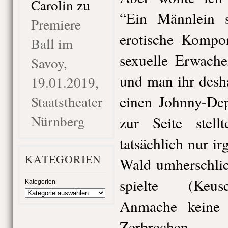
Carolin
zu
“Ein Männlein 
Premiere
erotische Kompo
Ball im
sexuelle Erwache
Savoy,
und man ihr desh
19.01.2019,
einen Johnny-Dep
Staatstheater
Nürnberg
zur Seite stel
tatsächlich nur i
KATEGORIEN
Wald umherschlic
spielte (Keusc
Kategorien
Anmache keine 
Zerbrechen 