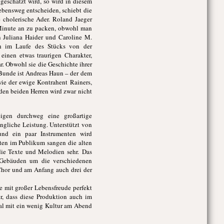
geschätzt wird, so wird in diesem
Lebensweg entscheiden, schiebt die
 cholerische Ader. Roland Jaeger
n Minute an zu packen, obwohl man
 Juliana Haider und Caroline M.
ich im Laufe des Stücks von der
einen etwas traurigen Charakter,
r. Obwohl sie die Geschichte ihrer
 Bunde ist Andreas Haun – der dem
ie der ewige Kontrahent Rainers,
den beiden Herren wird zwar nicht
eigen durchweg eine großartige
angliche Leistung. Unterstützt von
nd ein paar Instrumenten wird
ften im Publikum sangen die alten
die Texte und Melodien sehr. Das
r Gebäuden um die verschiedenen
 Chor und am Anfang auch drei der
e mit großer Lebensfreude perfekt
r, dass diese Produktion auch im
al mit ein wenig Kultur am Abend