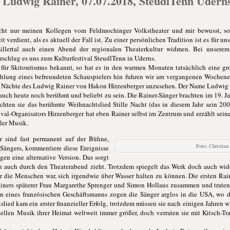
es Ludwig Rainer, 07.07.2018, SteudlTenn Udern
nicht nur meinen Kollegen vom Feldmochinger Volkstheater und mir bewusst, so
verdient, als es aktuell der Fall ist. Zu einer persönlichen Tradition ist es für u
illertal auch einen Abend der regionalen Theaterkultur widmen. Bei unserem
rschlug es uns zum Kulturfestival SteudlTenn in Uderns.
m für Skitourismus bekannt, so hat es in den warmen Monaten tatsächlich eine gr
fehlung eines befreundeten Schauspielers hin fuhren wir am vergangenen Wochene
en Nächte des Ludwig Rainer von Hakon Hirzenberger anzusehen. Der Name Ludwig R
 auch heute noch berühmt und beliebt zu sein. Die Rainer-Sänger brachten im 19. J
hten sie das berühmte Weihnachtslied Stille Nacht (das in diesem Jahr sein 200-
val-Organisators Hirzenberger hat eben Rainer selbst im Zentrum und erzählt sein
ler Musik.
or sind fast permanent auf der Bühne,
Foto: Christia
 Sängers, kommentiere diese Ereignisse
en eine alternative Version. Das sorgt
ch auch durch den Theaterabend zieht. Trotzdem spiegelt das Werk doch auch wide
r die Menschen war, sich irgendwie über Wasser halten zu können. Die ersten Rai
Rainers späterer Frau Margarethe Sprenger und Simon Hollaus zusammen und traten
 eines französischen Geschäftsmanns zogen die Sänger arglos in die USA, wo der
lied kam ein erster finanzieller Erfolg, trotzdem müssen sie nach einigen Jahren 
onellen Musik ihrer Heimat weltweit immer größer, doch verraten sie mit Kitsch-