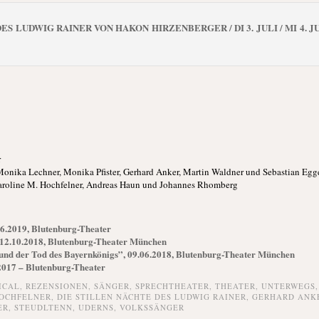
S LUDWIG RAINER VON HAKON HIRZENBERGER / DI 3. JULI / MI 4. JULI /
r
Monika Lechner, Monika Pfister, Gerhard Anker, Martin Waldner und Sebastian Egg
 Caroline M. Hochfelner, Andreas Haun und Johannes Rhomberg
06.2019, Blutenburg-Theater
 12.10.2018, Blutenburg-Theater München
nd der Tod des Bayernkönigs”, 09.06.2018, Blutenburg-Theater München
2017 – Blutenburg-Theater
ICAL,
REZENSIONEN,
SÄNGER,
SPRECHTHEATER,
THEATER,
UNTERWEGS
HOCHFELNER
,
DIE STILLEN NÄCHTE DES LUDWIG RAINER
,
GERHARD ANK
ER
,
STEUDLTENN
,
UDERNS
,
VOLKSSÄNGER