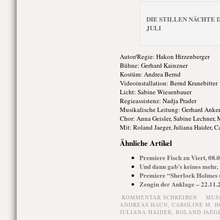
DIE STILLEN NÄCHTE DE
JULI
Autor/Regie: Hakon Hirzenberger
Bühne: Gerhard Kainzner
Kostüm: Andrea Bernd
Videoinstallation: Bernd Kranebitter
Licht: Sabine Wiesenbauer
Regieassistenz: Nadja Prader
Musikalische Leitung: Gerhard Anke
Chor: Anna Geisler, Sabine Lechner, 
Mit: Roland Jaeger, Juliana Haider,
Ähnliche Artikel
Premiere Fisch zu Viert, 08.
Und dann gab’s keines mehr,
Premiere “Sherlock Holmes u
Zeugin der Anklage – 22.11.
KOMMENTAR SCHREIBEN
MUS
ANDREAS HAUN
,
CAROLINE M. 
JULIANA HAIDER
,
ROLAND JAEG