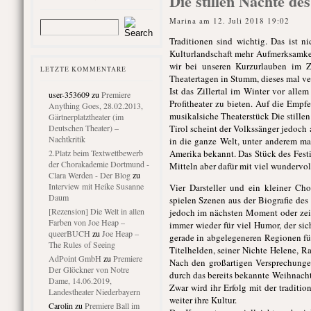
Die stillen Nächte d
Marina am 12. Juli 2018 19:02
Traditionen sind wichtig. Das ist 
Kulturlandschaft mehr Aufmerksamkeit 
wir bei unseren Kurzurlauben im Z
LETZTE KOMMENTARE
Theatertagen in Stumm, dieses mal ve
Ist das Zillertal im Winter vor alle
user-353609
zu
Premiere
Profitheater zu bieten. Auf die Emp
Anything Goes, 28.02.2013,
musikalsiche Theaterstück Die still
Gärtnerplatztheater (im
Deutschen Theater) –
Tirol scheint der Volkssänger jedoch
Nachtkritik
in die ganze Welt, unter anderem mac
2.Platz beim Textwettbewerb
Amerika bekannt. Das Stück des Festi
der Chorakademie Dortmund -
Mitteln aber dafür mit viel wundervol
Clara Werden - Der Blog
zu
Interview mit Heike Susanne
Vier Darsteller und ein kleiner Ch
Daum
spielen Szenen aus der Biografie des
[Rezension] Die Welt in allen
jedoch im nächsten Moment oder zeig
Farben von Joe Heap –
immer wieder für viel Humor, der si
queerBUCH
zu
Joe Heap –
gerade in abgelegeneren Regionen fü
The Rules of Seeing
Titelhelden, seiner Nichte Helene, 
AdPoint GmbH
zu
Premiere
Nach den großartigen Versprechungen
Der Glöckner von Notre
durch das bereits bekannte Weihnachts
Dame, 14.06.2019,
Zwar wird ihr Erfolg mit der traditi
Landestheater Niederbayern
weiter ihre Kultur.
Carolin
zu
Premiere Ball im