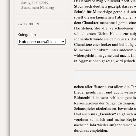
Das Konzept mag vielleicht nach vie
Savoy, 19.01.2019,
Stück auch deutlich gezeigt, dass er 
Staatstheater Nürnberg
Schuld für Misserfolge gerne auf se
spielt diesen launischen Patriarchen
dem Charakter manchmal gerne eine
KATEGORIEN
Hochfelner, die die verschiedenen
schüchternen Nichte Helene zur aufg
Kategorien
schließlich wurde sie dem Stück zufol
Charaktere eher locker und beiläufig
Münchner Publikum unter anderem vo
widerspricht ihm gerne und macht im 
in Aggressionen gezeigt, wird jedoch
neben aller Historie vor allem die T
Lieder gerührt mit und auch, wenn i
Bühnenbild ist sehr schlicht geha
Reisestationen der Sänger zu zeigen
Schauspieler niederlassen, bevor sie 
Und auch uns „Fremden“ zeigt sich in
vereinen kann. Ich und meine Beglei
nächsten Jahr wieder aufgenommen wi
durchaus empfehlen.