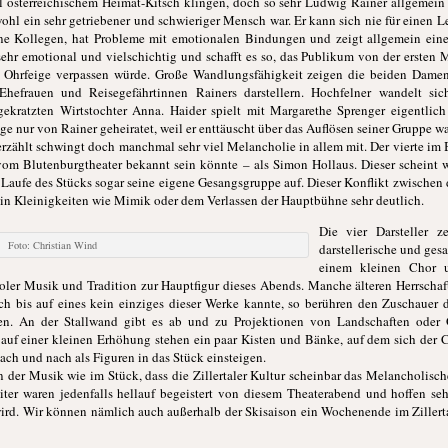
l österreichischem Heimat-Kitsch klingen, doch so sehr Ludwig Rainer allgemein 
wohl ein sehr getriebener und schwieriger Mensch war. Er kann sich nie für einen 
ine Kollegen, hat Probleme mit emotionalen Bindungen und zeigt allgemein eine
 sehr emotional und vielschichtig und schafft es so, das Publikum von der erste
 Ohrfeige verpassen würde. Große Wandlungsfähigkeit zeigen die beiden Damen
 Ehefrauen und Reisegefährtinnen Rainers darstellern. Hochfelner wandelt s
ekratzten Wirtstochter Anna. Haider spielt mit Margarethe Sprenger eigentlich 
ge nur von Rainer geheiratet, weil er enttäuscht über das Auflösen seiner Gruppe wa
 erzählt schwingt doch manchmal sehr viel Melancholie in allem mit. Der vierte im
m Blutenburgtheater bekannt sein könnte – als Simon Hollaus. Dieser scheint w
Laufe des Stücks sogar seine eigene Gesangsgruppe auf. Dieser Konflikt zwischen 
 in Kleinigkeiten wie Mimik oder dem Verlassen der Hauptbühne sehr deutlich.
Die vier Darsteller z
Foto: Christian Wind
darstellerische und ges
einem kleinen Chor u
iroler Musik und Tradition zur Hauptfigur dieses Abends. Manche älteren Herrscha
ch bis auf eines kein einziges dieser Werke kannte, so berühren den Zuschauer 
lten. An der Stallwand gibt es ab und zu Projektionen von Landschaften ode
, auf einer kleinen Erhöhung stehen ein paar Kisten und Bänke, auf dem sich der
nach und nach als Figuren in das Stück einsteigen.
 der Musik wie im Stück, dass die Zillertaler Kultur scheinbar das Melancholisch
ter waren jedenfalls hellauf begeistert von diesem Theaterabend und hoffen seh
rd. Wir können nämlich auch außerhalb der Skisaison ein Wochenende im Zillert