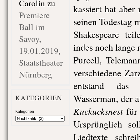
Carolin
zu
kassiert hat aber 
Premiere
seinen Todestag m
Ball im
Shakespeare tei
Savoy,
indes noch lange
19.01.2019,
Purcell, Teleman
Staatstheater
verschiedene Zarz
Nürnberg
entstand das
Wasserman, der 
KATEGORIEN
Kuckucksnest
für
Kategorien
Ursprünglich so
Liedtexte schre