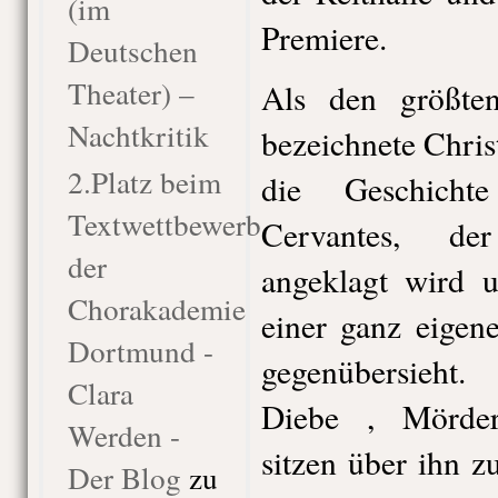
(im
Premiere.
Deutschen
Theater) –
Als den größte
Nachtkritik
bezeichnete Chri
2.Platz beim
die Geschich
Textwettbewerb
Cervantes, de
der
angeklagt wird 
Chorakademie
einer ganz eigen
Dortmund -
gegenübersieht.
Clara
Diebe , Mörder,
Werden -
sitzen über ihn z
Der Blog
zu