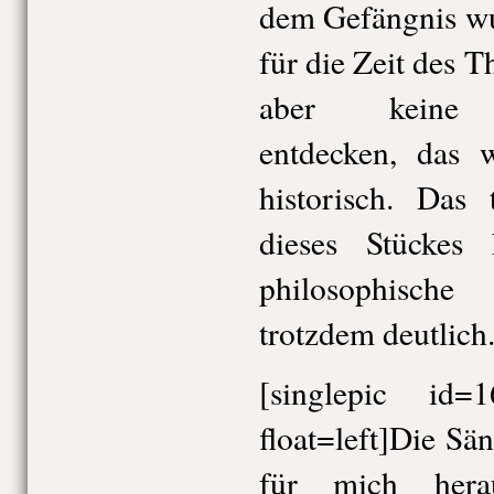
dem Gefängnis wu
für die Zeit des T
aber keine R
entdecken, das 
historisch. Das
dieses Stückes
philosophisch
trotzdem deutlich
[singlepic id
float=left]Die Sä
für mich hera