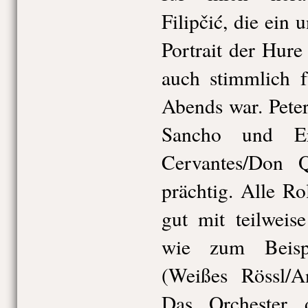
Filipčić, die ein
Portrait der Hur
auch stimmlich f
Abends war. Pete
Sancho und Er
Cervantes/Don Q
prächtig. Alle Ro
gut mit teilweis
wie zum Beisp
(Weißes Rössl/An
Das Orchester d