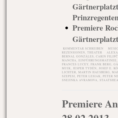
Gärtnerp
Prinzregenten
Premiere Rock
Gärtnerplatz
KOMMENTAR SCHREIBEN
MUSI
REZENSIONEN,
THEATER
ALEXA
BERNAL GONZÀLES
,
CARIN FILIPČ
MANCHA
,
EINFÜHRUNGSMATINEE
FRANCES LUCEY
,
FRANK BERG
,
GÄ
MUIK
,
JESPER TYDÉN
,
JOSEF E. K
LICHTER
,
MARTIN HAUSBERG
,
MA
SZEPESI
,
PETER LESIAK
,
PETER N
SNEJINKA AVRAMOVA
,
STAATSHE
Premiere An
28.02.2013,