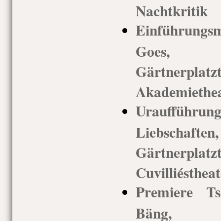
Nachtkritik
Einführung
Goes, 
Gärtnerp
Akademiethea
Uraufführ
Liebschaf
Gärtnerp
Cuvilliéstheat
Premiere Ts
Bäng, 