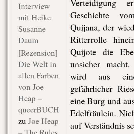
Verteidigung e
Interview
Geschichte vo
mit Heike
Quijana, der wied
Susanne
Ritterrolle hin
Daum
Quijote die E
[Rezension]
unsicher macht. 
Die Welt in
allen Farben
wird aus ein
von Joe
gefährlicher Rie
Heap –
eine Burg und au
queerBUCH
Edelfräulein. Nic
zu
Joe Heap
auf Verständnis s
– The Rules