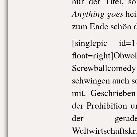
nur der Titel, s
Anything goes
hei
zum Ende schön d
[singlepic id
float=right]O
Screwballcom
schwingen auch so
mit. Geschriebe
der Prohibition 
der gerade
Weltwirtschaf