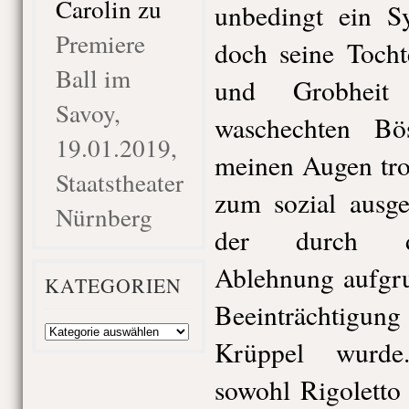
Carolin
zu
unbedingt ein Sy
Premiere
doch seine Tocht
Ball im
und Grobheit
Savoy,
waschechten Bö
19.01.2019,
meinen Augen tro
Staatstheater
zum sozial ausge
Nürnberg
der durch die
Ablehnung aufgru
KATEGORIEN
Beeinträchtigu
Kategorien
Krüppel wurde.
sowohl Rigoletto