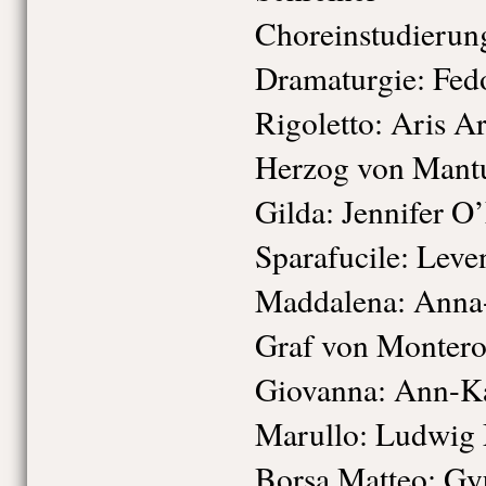
Choreinstudierun
Dramaturgie:
Fed
Rigoletto:
Aris Ar
Herzog von Mant
Gilda:
Jennifer O
Sparafucile:
Leven
Maddalena:
Anna-
Graf von Montero
Giovanna:
Ann-Ka
Marullo:
Ludwig 
Borsa Matteo:
Gy