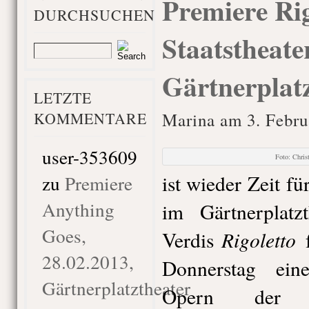
Premiere Rig
DURCHSUCHEN
Staatstheat
Gärtnerplatz
LETZTE
KOMMENTARE
Marina am 3. Febru
user-353609
Foto: Chri
ist wieder Zeit f
zu
Premiere
Anything
im Gärtnerplatz
Goes,
Rigoletto
Verdis
28.02.2013,
Donnerstag eine
Gärtnerplatztheater
Opern der le