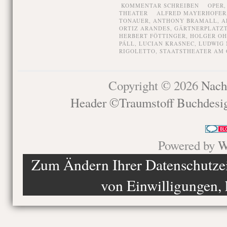
KOMMENTAR SCHREIBEN
OPER
THEATER
ALFRED MAYERHOFER
TONAUER
,
ANTHONY BRAMALL
,
A
ORTIZ ARANDES
,
GÄRTNERPLATZ
HERBERT FÖTTINGER
,
HOLGER O
PÁLL
,
LUCIAN KRASNEC
,
LUDWIG
RIGOLETTO
,
STAATSTHEATER AM
Copyright © 2026
Nach
Header ©Traumstoff Buchdesi
Powered by
W
Zum Ändern Ihrer Datenschutzein
von Einwilligungen, 