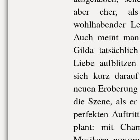
aber eher, al
wohlhabender Leb
Auch meint man 
Gilda tatsächli
Liebe aufblitzen
sich kurz darauf
neuen Eroberung 
die Szene, als e
perfekten Auftrit
plant: mit Cha
Musikern, nur um 