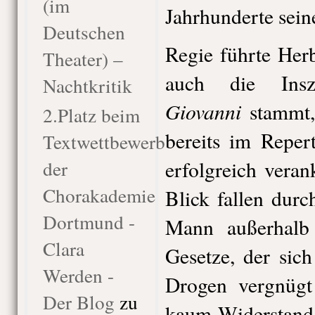
(im
Jahrhunderte sein
Deutschen
Regie führte Her
Theater) –
auch die Ins
Nachtkritik
Giovanni
stammt,
2.Platz beim
bereits im Reper
Textwettbewerb
der
erfolgreich veran
Chorakademie
Blick fallen durc
Dortmund -
Mann außerhalb d
Clara
Gesetze, der sic
Werden -
Drogen vergnüg
Der Blog
zu
kaum Widerstand 