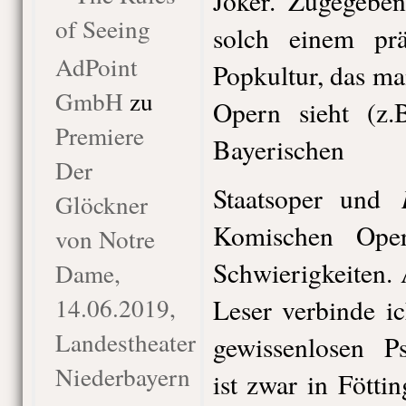
Joker. Zugegebe
of Seeing
solch einem pr
AdPoint
Popkultur, das ma
GmbH
zu
Opern sieht (z
Premiere
Bayerischen
Der
Staatsoper und
Glöckner
Komischen Ope
von Notre
Schwierigkeiten. 
Dame,
14.06.2019,
Leser verbinde i
Landestheater
gewissenlosen Ps
Niederbayern
ist zwar in Fötti