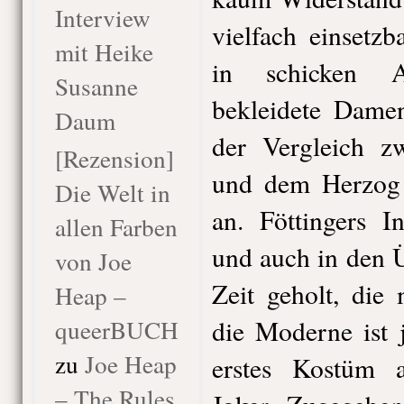
Interview
vielfach einsetz
mit Heike
in schicken A
Susanne
bekleidete Damen
Daum
der Vergleich z
[Rezension]
und dem Herzog
Die Welt in
an. Föttingers I
allen Farben
und auch in den Ü
von Joe
Zeit geholt, die
Heap –
queerBUCH
die Moderne ist 
zu
Joe Heap
erstes Kostüm 
– The Rules