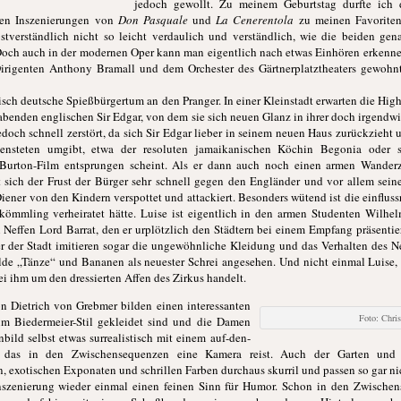
jedoch gewollt. Zu meinem Geburtstag durfte ich 
ren Inszenierungen von
Don Pasquale
und
La Cenerentola
zu meinen Favoriten 
stverständlich nicht so leicht verdaulich und verständlich, wie die beiden ge
 Doch auch in der modernen Oper kann man eigentlich nach etwas Einhören erkenne
irigenten Anthony Bramall und dem Orchester des Gärtnerplatztheaters gewohn
isch deutsche Spießbürgertum an den Pranger. In einer Kleinstadt erwarten die Hi
enden englischen Sir Edgar, von dem sie sich neuen Glanz in ihrer doch irgendwi
doch schnell zerstört, da sich Sir Edgar lieber in seinem neuen Haus zurückzieht 
nsteten umgibt, etwa der resoluten jamaikanischen Köchin Begonia oder s
Burton-Film entsprungen scheint. Als er dann auch noch einen armen Wanderzir
sich der Frust der Bürger sehr schnell gegen den Engländer und vor allem seine
ener von den Kindern verspottet und attackiert. Besonders wütend ist die einfluss
mmling verheiratet hätte. Luise ist eigentlich in den armen Studenten Wilhelm
Neffen Lord Barrat, den er urplötzlich den Städtern bei einem Empfang präsentiert
r der Stadt imitieren sogar die ungewöhnliche Kleidung und das Verhalten des 
e „Tänze“ und Bananen als neuester Schrei angesehen. Und nicht einmal Luise, 
bei ihm um den dressierten Affen des Zirkus handelt.
 Dietrich von Grebmer bilden einen interessanten
Foto: Chr
im Biedermeier-Stil gekleidet sind und die Damen
bild selbst etwas surrealistisch mit einem auf-den-
ch das in den Zwischensequenzen eine Kamera reist. Auch der Garten und
exotischen Exponaten und schrillen Farben durchaus skurril und passen so gar nich
 Inszenierung wieder einmal einen feinen Sinn für Humor. Schon in den Zwische