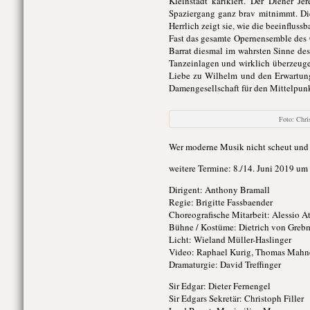
Kleinstadt karikiert. Der Diener J
Spaziergang ganz brav mitnimmt. Die
Herrlich zeigt sie, wie die beeinflus
Fast das gesamte Opernensemble des G
Barrat diesmal im wahrsten Sinne de
Tanzeinlagen und wirklich überzeugen
Liebe zu Wilhelm und den Erwartunge
Damengesellschaft für den Mittelpunkt
Foto: Chr
Wer moderne Musik nicht scheut und 
weitere Termine: 8./14. Juni 2019 um
Dirigent: Anthony Bramall
Regie: Brigitte Fassbaender
Choreografische Mitarbeit: Alessio A
Bühne / Kostüme: Dietrich von Greb
Licht: Wieland Müller-Haslinger
Video: Raphael Kurig, Thomas Mahn
Dramaturgie: David Treffinger
Sir Edgar: Dieter Fernengel
Sir Edgars Sekretär: Christoph Filler