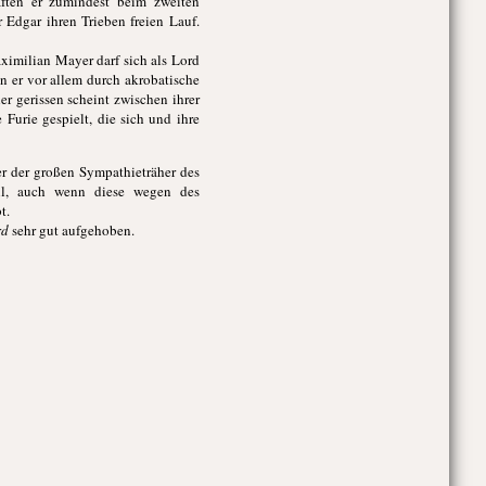
aften er zumindest beim zweiten
Edgar ihren Trieben freien Lauf.
ximilian Mayer darf sich als Lord
n er vor allem durch akrobatische
r gerissen scheint zwischen ihrer
urie gespielt, die sich und ihre
ner der großen Sympathieträher des
ll, auch wenn diese wegen des
t.
rd
sehr gut aufgehoben.