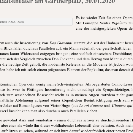
taatstheater am Gärtnerplatz, 30.01.2020
Es ist wieder Zeit für einen Opern
ristian POGO Zach
Mit Giuseppe Verdis
Rigoletto
fe
eine der meistgespielten Opern de
 dem auch die Inszenierung von
Don Giovanni
stammt, die seit der Umbauzeit berei
ten Blick fallen durchaus Parallelen auf: ein Mann außerhalb der gesellschaftlichen
auen kaum Widerstand entgegen bringen; eine vielfach einsetzbare Drehbühne;
ietet sich der Vergleich zwischen Don Giovanni und dem Herzog von Mantua durchau
n die heutige Zeit geholt, die modernste Referenz an die Moderne ist jedoch wohl
 habe ich mit solch einem prägnanten Element der Popkultur, das man derzeit des
 Komischen Oper), ein wenig meine Schwierigkeiten. Als begeisterter Comic-Leser
tto ist zwar in Föttingers Inszenierung nicht unbedingt ein Sympathieträger, 
och zum waschechten Bösewicht reicht es in meinen Augen trotzdem nicht ganz
chaftliche Ablehnung aufgrund seiner körperlichen Beeinträchtigung auch zum s
der Joker auf Romanfiguren von Victor Hugo (aus
Le roi s’amuse
und
L’homme qui 
ieser Hinsicht kann man also durchaus auch Parallelen ziehen.
ie gewohnt stark und wunderbar – einen durchaus schwer zu durchschauenden Her
 aber eher, als würde ihn dieser wohlhabender Lebensstil eher belasten. Auch mei
 aufblitzen zu sehen, während er sich kurz darauf wieder fröhlich einer neuen Ero