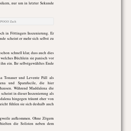
sikern, nur um in letzter Sekunde
an POGO Zach
ch in Föttingers Inszenierung. Er
de scheint er mehr sich selbst zu
schon schnell klar, dass auch dies
, welches Büchlein sie panisch vor
ihn ein. Ihr selbstgewähltes Ende
a Tonauer und Levente Páll als
ena und Sparafucile, die hier
le hausen. Während Maddalena die
 scheint in dieser Inszenierung als
ddalena hingegen träumt eher von
icht fühlen sie sich deshalb auch
angweile aufkommen. Ohne Zögern
rhielten die Solisten neben dem