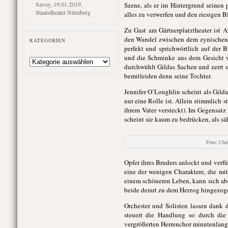
Savoy, 19.01.2019,
Szene, als er im Hintergrund seinen
Staatstheater Nürnberg
alles zu verwerfen und den riesigen 
Zu Gast am Gärtnerplatztheater ist Ar
den Wandel zwischen dem zynischen 
KATEGORIEN
perfekt und sprichwörtlich auf der 
und die Schminke aus dem Gesicht wi
Kategorien
durchwühlt Gildas Sachen und zerrt s
bemitleiden denn seine Tochter.
Jennifer O’Loughlin scheint als Gilda
nur eine Rolle ist. Allein stimmlich 
ihrem Vater versteckt). Im Gegensatz
scheint sie kaum zu bedrücken, als säh
Foto: Ch
Opfer ihres Bruders anlockt und verfüh
eine der wenigen Charaktere, die mi
einem schöneren Leben, kann sich abe
beide derart zu dem Herzog hingezoge
Orchester und Solisten lassen dan
steuert die Handlung so durch die
vergrößerten Herrenchor minutenlange