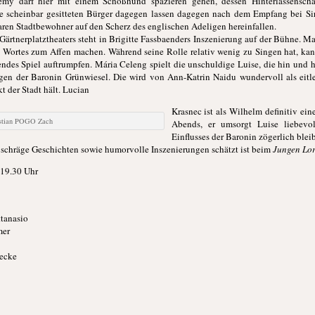
eremy darf hier mit einem Schoßhund spazieren gehen, dessen Hinterlassensch
 scheinbar gesitteten Bürger dagegen lassen dagegen nach dem Empfang bei Sir 
sbaren Stadtbewohner auf den Scherz des englischen Adeligen hereinfallen.
ärtnerplatztheaters steht in Brigitte Fassbaenders Inszenierung auf der Bühne. Ma
s Wortes zum Affen machen. Während seine Rolle relativ wenig zu Singen hat, kan
des Spiel auftrumpfen. Mária Celeng spielt die unschuldige Luise, die hin und he
n der Baronin Grünwiesel. Die wird von Ann-Katrin Naidu wundervoll als eitle F
 der Stadt hält. Lucian
Krasnec ist als Wilhelm definitiv ei
istian POGO Zach
Abends, er umsorgt Luise liebevo
Einflusses der Baronin zögerlich bleib
schräge Geschichten sowie humorvolle Inszenierungen schätzt ist beim
Jungen Lo
 19.30 Uhr
ttanasio
mer
ecke