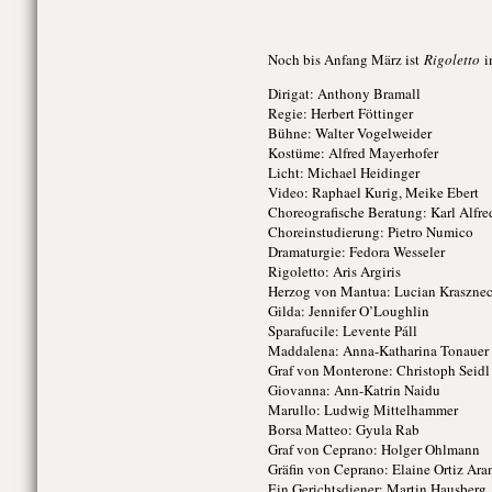
Noch bis Anfang März ist
Rigoletto
i
Dirigat:
Anthony Bramall
Regie:
Herbert Föttinger
Bühne:
Walter Vogelweider
Kostüme:
Alfred Mayerhofer
Licht:
Michael Heidinger
Video:
Raphael Kurig, Meike Ebert
Choreografische Beratung:
Karl Alfre
Choreinstudierung:
Pietro Numico
Dramaturgie:
Fedora Wesseler
Rigoletto:
Aris Argiris
Herzog von Mantua:
Lucian Kraszne
Gilda:
Jennifer O’Loughlin
Sparafucile:
Levente Páll
Maddalena:
Anna-Katharina Tonauer
Graf von Monterone:
Christoph Seidl
Giovanna:
Ann-Katrin Naidu
Marullo:
Ludwig Mittelhammer
Borsa Matteo:
Gyula Rab
Graf von Ceprano:
Holger Ohlmann
Gräfin von Ceprano:
Elaine Ortiz Ara
Ein Gerichtsdiener:
Martin Hausberg