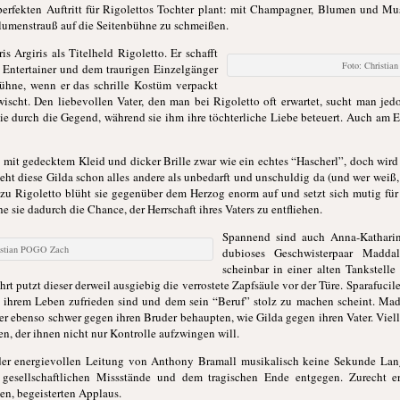
 perfekten Auftritt für Rigolettos Tochter plant: mit Champagner, Blumen und Mu
Blumenstrauß auf die Seitenbühne zu schmeißen.
is Argiris als Titelheld Rigoletto. Er schafft
Foto: Christi
Entertainer und dem traurigen Einzelgänger
Bühne, wenn er das schrille Kostüm verpackt
scht. Den liebevollen Vater, den man bei Rigoletto oft erwartet, sucht man jedo
ie durch die Gegend, während sie ihm ihre töchterliche Liebe beteuert. Auch am En
 mit gedecktem Kleid und dicker Brille zwar wie ein echtes “Hascherl”, doch wird 
steht diese Gilda schon alles andere als unbedarft und unschuldig da (und wer weiß
 zu Rigoletto blüht sie gegenüber dem Herzog enorm auf und setzt sich mutig für 
e sie dadurch die Chance, der Herrschaft ihres Vaters zu entfliehen.
Spannend sind auch Anna-Katharin
ristian POGO Zach
dubioses Geschwisterpaar Maddal
scheinbar in einer alten Tankstel
rt putzt dieser derweil ausgiebig die verrostete Zapfsäule vor der Türe. Sparafucile
t ihrem Leben zufrieden sind und dem sein “Beruf” stolz zu machen scheint. Ma
r ebenso schwer gegen ihren Bruder behaupten, wie Gilda gegen ihren Vater. Vielle
n, der ihnen nicht nur Kontrolle aufzwingen will.
k der energievollen Leitung von Anthony Bramall musikalisch keine Sekunde L
 gesellschaftlichen Missstände und dem tragischen Ende entgegen. Zurecht e
n, begeisterten Applaus.