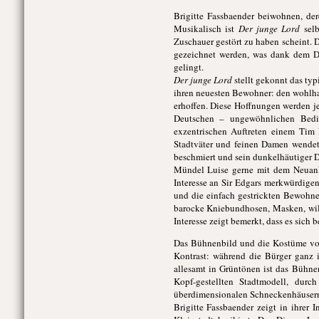
Brigitte Fassbaender beiwohnen, de
Musikalisch ist
Der junge Lord
selb
Zuschauer gestört zu haben scheint.
gezeichnet werden, was dank dem D
gelingt.
Der junge Lord
stellt gekonnt das typ
ihren neuesten Bewohner: den wohlhab
erhoffen. Diese Hoffnungen werden je
Deutschen – ungewöhnlichen Bedie
exzentrischen Auftreten einem Tim 
Stadtväter und feinen Damen wendet 
beschmiert und sein dunkelhäutiger Di
Mündel Luise gerne mit dem Neuankö
Interesse an Sir Edgars merkwürdigen 
und die einfach gestrickten Bewohne
barocke Kniebundhosen, Masken, wild
Interesse zeigt bemerkt, dass es sich 
Das Bühnenbild und die Kostüme von
Kontrast: während die Bürger ganz 
allesamt in Grüntönen ist das Bühnen
Kopf-gestellten Stadtmodell, dur
überdimensionalen Schneckenhäusern, 
Brigitte Fassbaender zeigt in ihrer