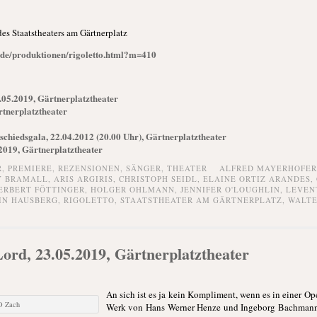
des Staatstheaters am Gärtnerplatz
e/de/produktionen/rigoletto.html?m=410
.05.2019, Gärtnerplatztheater
rtnerplatztheater
schiedsgala, 22.04.2012 (20.00 Uhr), Gärtnerplatztheater
019, Gärtnerplatztheater
R,
PREMIERE,
REZENSIONEN,
SÄNGER,
THEATER
ALFRED MAYERHOFER
 BRAMALL
,
ARIS ARGIRIS
,
CHRISTOPH SEIDL
,
ELAINE ORTIZ ARANDES
,
ERBERT FÖTTINGER
,
HOLGER OHLMANN
,
JENNIFER O'LOUGHLIN
,
LEVEN
IN HAUSBERG
,
RIGOLETTO
,
STAATSTHEATER AM GÄRTNERPLATZ
,
WALTE
ord, 23.05.2019, Gärtnerplatztheater
An sich ist es ja kein Kompliment, wenn es in einer O
O Zach
Werk von Hans Werner Henze und Ingeborg Bachmann 