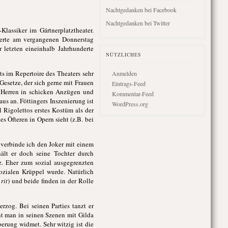
Nachtgedanken bei Facebook
Nachtgedanken bei Twitter
-Klassiker im Gärtnerplatztheater.
ierte am vergangenen Donnerstag
r letzten eineinhalb Jahrhunderte
NÜTZLICHES
ts im Repertoire des Theaters sehr
Anmelden
 Gesetze, der sich gerne mit Frauen
Eintrags-Feed
 Herren in schicken Anzügen und
Kommentar-Feed
s an. Föttingers Inszenierung ist
WordPress.org
 Rigolettos erstes Kostüm als der
 Öfteren in Opern sieht (z.B. bei
 verbinde ich den Joker mit einem
hält er doch seine Tochter durch
. Eher zum sozial ausgegrenzten
ozialen Krüppel wurde. Natürlich
rit
) und beide finden in der Rolle
zog. Bei seinen Parties tanzt er
nt man in seinen Szenen mit Gilda
berung widmet. Sehr witzig ist die