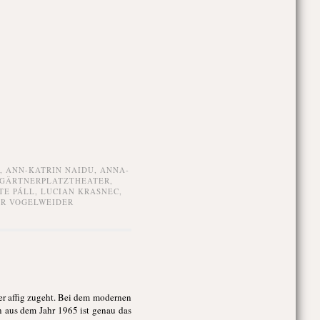
,
ANN-KATRIN NAIDU
,
ANNA-
GÄRTNERPLATZTHEATER
,
TE PÁLL
,
LUCIAN KRASNEC
,
R VOGELWEIDER
per affig zugeht. Bei dem modernen
aus dem Jahr 1965 ist genau das