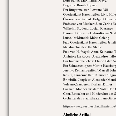
Lord Barrat: Maximilian Mayer
Begonia: Bonita Hyman
Der Bürgermeister: Levente Páll
Oberjustizrat Hasentreffer: Liviu Hol
Ökonomierat Scharf: Holger Ohlman
Professor von Mucker: Juan Carlos F
Wilhelm, Student: Lucian Krasznec
Baronin Grünwiesel: Ann-Katrin Nai
Luise, ihr Mündel: Mária Celeng
Frau Oberjustizrat Hasentreffer: Jenn
Ida, ihre Tochter: Ilia Staple
Frau von Hufnagel: Anna-Katharina 
Amintore La Rocca: Alexandros Tsilo
Ein Kammermädchen: Elaine Ortiz A
Ein Schneeschipper: Martin Hausber
Jeremy: Deman Benifer / Marcell Joh
Rosita, Tänzerin: Hedi Klauser / Ingr
Brimbilla, Jongleur: Alexander Merol
Vulcano, Zauberer: Florian Hüttner
Lakaien, Männer aus dem Volk: Udo Q
Chor, Extrachor und Kinderchor des S
Orchester des Staatstheaters am Gärtn
https://www.gaertnerplatztheater.
Ähnliche Artikel