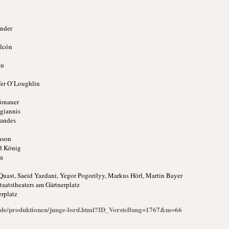
ender
n
alcón
du
ifer O’Loughlin
Tonauer
giannis
randes
g
nson
id König
a
uast, Saeid Yazdani, Yegor Pogorilyy, Markus Hörl, Martin Bayer
taatstheaters am Gärtnerplatz
erplatz
de/de/produktionen/junge-lord.html?ID_Vorstellung=1767&m=66