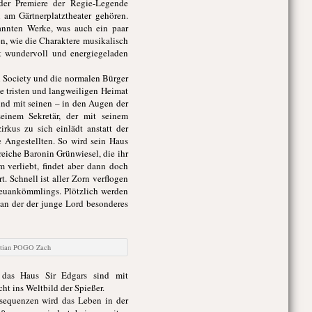
der Premiere der Regie-Legende
am Gärtnerplatztheater gehören.
nannten Werke, was auch ein paar
n, wie die Charaktere musikalisch
t wundervoll und energiegeladen
gh Society und die normalen Bürger
e tristen und langweiligen Heimat
und mit seinen – in den Augen der
einem Sekretär, der mit seinem
kus zu sich einlädt anstatt der
 Angestellten. So wird sein Haus
reiche Baronin Grünwiesel, die ihr
 verliebt, findet aber dann doch
. Schnell ist aller Zorn verflogen
Neuankömmlings. Plötzlich werden
an der der junge Lord besonderes
istian POGO Zach
 das Haus Sir Edgars sind mit
t ins Weltbild der Spießer.
nsequenzen wird das Leben in der