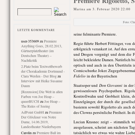
Premiere Rigoletto, S
Marina am 3. Februar 2020 22:00
Foto: Ch
LETZTE KOMMENTARE
seine fulminante Premiere.
user-353609
zu
Premiere
Regie führte Herbert Föttinger, von
Anything Goes, 28.02.2013,
erfolgreich verankert ist. Auf den ers
Gärtnerplatztheater (im
und Drogen vergnügt und dem die Fr
Deutschen Theater) –
leicht bekleidete Damen. Natürlich b
Nachtkritik
optisch und auch in den Übertiteln i
2.Platz beim Textwettbewerb
Comicschurke Joker. Zugegebenermaßen
der Chorakademie Dortmund -
Fidelio
in der Bayerischen
Clara Werden - Der Blog
zu
Interview mit Heike Susanne
Staatsoper und
Don Giovanni
in der
Daum
gewissenlosen Psychopathen. Rigole
[Rezension] Die Welt in allen
Kontrollwahn und Grobheit klein, d
Farben von Joe Heap –
queerBUCH
zu
Joe Heap –
Einzelgänger, der durch die gesells
The Rules of Seeing
basieren sowohl Rigoletto als auch 
AdPoint GmbH
zu
Premiere
des Clowns persönliche Freiheit. In d
Der Glöckner von Notre
Lucian Krasnec zeigt – stimmlich w
Dame, 14.06.2019,
Landestheater Niederbayern
ausgelassen, scheint am nächsten Tag
tatsächlich wo etwas wie wahre Liebe
Carolin
zu
Premiere Ball im