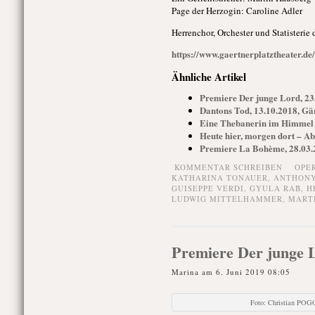
Page der Herzogin:
Caroline Adler
Herrenchor, Orchester und Statisterie 
https://www.gaertnerplatztheater.d
Ähnliche Artikel
Premiere Der junge Lord, 23
Dantons Tod, 13.10.2018, Gä
Eine Thebanerin im Himmel
Heute hier, morgen dort – Ab
Premiere La Bohème, 28.03.2
KOMMENTAR SCHREIBEN
OPE
KATHARINA TONAUER
,
ANTHONY
GUISEPPE VERDI
,
GYULA RAB
,
H
LUDWIG MITTELHAMMER
,
MART
Premiere Der junge L
Marina am 6. Juni 2019 08:05
Foto: Christian POG