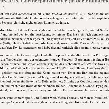
.05.2013, Gärtnerplatztheater (in der Philharm
3:13
oat=left]Nach
Boccaccio
in 2009 und
Viva la Mamma!
in 2011 war das die dri
 Philharmonie Köln erlebt habe. Wieder gelang es allen Beteiligten, die Atmosphär
s Schauspielerische nicht zu kurz kommen zu lassen.
öbelstück. Und ein Ensemble, das mit Lust dabei war. Ich gestehe, mir hat
Der Be
f und bis auf den Schulterkuss kannte ich nichts. Das hat sich nach dem zweite
odien in meinem Kopf festgesetzt und spuken da von Zeit zu Zeit rum. Musikalisc
 (lediglich die Auftritte und Abgänge und, soweit es die Platzverhältnisse zul
 auf den Text konzentrieren und habe diesmal wirklich alles bis ins kleinste verst
anz fantastische Laura. Ihr glockenheller Sopran überstrahlte bereits im Prinzreg
s ein Wiedersehen mit der talentierten jungen Sängerin. Zusammen mit ihrem Bü
chön Stimme und Gestalt verlieh, sang sie das Liebesduett
Ich setz den Fall
aus
nislava und Mathias Hausmann als Jan Janicki, glänzten in ihrem Duett besonders, 
t gefallen hat mir übrigens die Kombination von Tenor mit Bariton; die eigentl
n den Duetten von Symon und Jan gar nicht richtig vorstellen. Köstlich auch wiede
lendorf bekam für die extra für Köln gedichtete Strophe des Couplets rauschenden 
lich und machte die Rolle damit zu einem kleinen Höhepunkt. Susanne Heyng bei ih
estand, Franz Wyzner, Frances Lucey und Martin Hausmann komplettierten das best
kann, wenn er nicht spielt, und Florian Wolf, Stefan Thomas und Marcus Wandl erfül
 mir Spaß gemacht hat. Schade, dass die Vorstellung gleichzeitig die Dernière war.