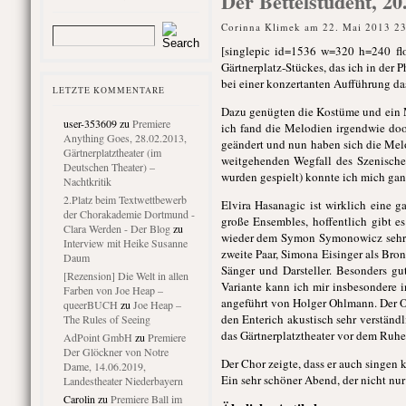
Der Bettelstudent, 20
Corinna Klimek am 22. Mai 2013 2
[singlepic id=1536 w=320 h=240 fl
Gärtnerplatz-Stückes, das ich in der
bei einer konzertanten Aufführung da
LETZTE KOMMENTARE
Dazu genügten die Kostüme und ein M
user-353609
zu
Premiere
ich fand die Melodien irgendwie doo
Anything Goes, 28.02.2013,
geändert und nun haben sich die Mel
Gärtnerplatztheater (im
weitgehenden Wegfall des Szenischen
Deutschen Theater) –
wurden gespielt) konnte ich mich ganz
Nachtkritik
2.Platz beim Textwettbewerb
Elvira Hasanagic ist wirklich eine g
der Chorakademie Dortmund -
große Ensembles, hoffentlich gibt e
Clara Werden - Der Blog
zu
wieder dem Symon Symonowicz sehr s
Interview mit Heike Susanne
zweite Paar, Simona Eisinger als Bro
Daum
Sänger und Darsteller. Besonders gu
[Rezension] Die Welt in allen
Variante kann ich mir insbesondere i
Farben von Joe Heap –
angeführt von Holger Ohlmann. Der Ol
queerBUCH
zu
Joe Heap –
den Enterich akustisch sehr verständ
The Rules of Seeing
das Gärtnerplatztheater vor dem Ruh
AdPoint GmbH
zu
Premiere
Der Glöckner von Notre
Der Chor zeigte, dass er auch singen 
Dame, 14.06.2019,
Ein sehr schöner Abend, der nicht nur
Landestheater Niederbayern
Carolin
zu
Premiere Ball im