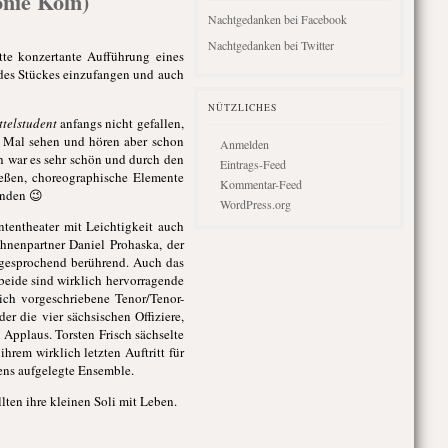
onie Köln)
Nachtgedanken bei Facebook
Nachtgedanken bei Twitter
tte konzertante Aufführung eines
e des Stückes einzufangen und auch
NÜTZLICHES
ttelstudent
anfangs nicht gefallen,
n Mal sehen und hören aber schon
Anmelden
h war es sehr schön und durch den
Eintrags-Feed
ießen, choreographische Elemente
Kommentar-Feed
anden 😉
WordPress.org
ententheater mit Leichtigkeit auch
hnenpartner Daniel Prohaska, der
gesprochend berührend. Auch das
beide sind wirklich hervorragende
ich vorgeschriebene Tenor/Tenor-
r die vier sächsischen Offiziere,
Applaus. Torsten Frisch sächselte
rem wirklich letzten Auftritt für
ens aufgelegte Ensemble.
lten ihre kleinen Soli mit Leben.