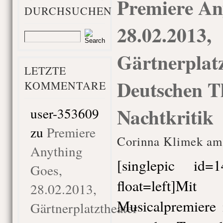
Premiere An
DURCHSUCHEN
28.02.2013,
Gärtnerplatz
LETZTE
Deutschen T
KOMMENTARE
Nachtkritik
user-353609
zu
Premiere
Corinna Klimek am
Anything
[singlepic id
Goes,
float=left]
28.02.2013,
Musicalpremiere 
Gärtnerplatztheater