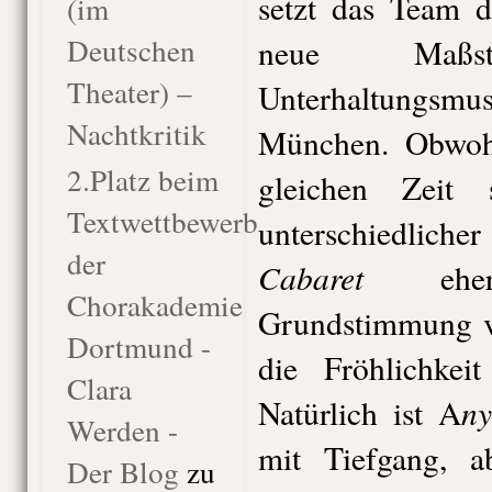
setzt das Team d
(im
Deutschen
neue Maß
Theater) –
Unterhaltungsmus
Nachtkritik
München. Obwohl
2.Platz beim
gleichen Zeit 
Textwettbewerb
unterschiedlicher
der
Cabaret
eher 
Chorakademie
Grundstimmung vo
Dortmund -
die Fröhlichkei
Clara
ny
Natürlich ist A
Werden -
mit Tiefgang, a
Der Blog
zu