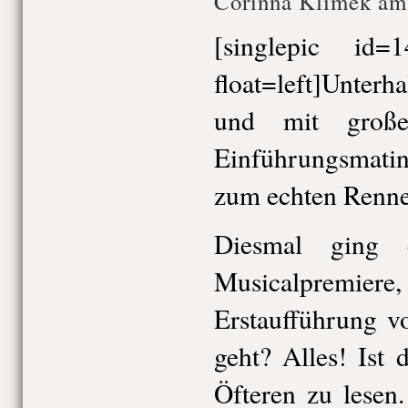
Corinna Klimek am 
[singlepic id
float=left]Unterh
und mit groß
Einführungsmati
zum echten Renne
Diesmal ging 
Musicalpremi
Erstaufführung 
geht? Alles! Ist
Öfteren zu lesen