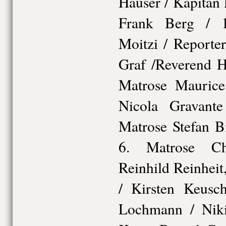
Hauser / Kapitän
Frank Berg / 1
Moitzi / Reporte
Graf /Reverend H
Matrose Mauric
Nicola Gravant
Matrose Stefan B
6. Matrose Chr
Reinhild Reinhei
/ Kirsten Keusch
Lochmann / Niki