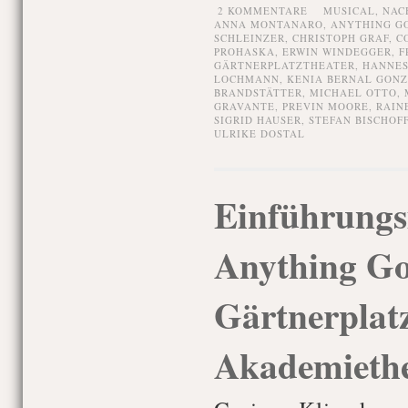
2 KOMMENTARE
MUSICAL,
NAC
ANNA MONTANARO
,
ANYTHING G
SCHLEINZER
,
CHRISTOPH GRAF
,
C
PROHASKA
,
ERWIN WINDEGGER
,
F
GÄRTNERPLATZTHEATER
,
HANNES
LOCHMANN
,
KENIA BERNAL GON
BRANDSTÄTTER
,
MICHAEL OTTO
,
GRAVANTE
,
PREVIN MOORE
,
RAIN
SIGRID HAUSER
,
STEFAN BISCHOF
ULRIKE DOSTAL
Einführungs
Anything Goe
Gärtnerplatz
Akademiethe