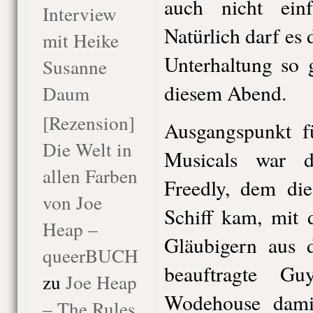
auch nicht einf
Interview
Natürlich darf es 
mit Heike
Unterhaltung so 
Susanne
diesem Abend.
Daum
[Rezension]
Ausgangspunkt f
Die Welt in
Musicals war d
allen Farben
Freedly, dem di
von Joe
Schiff kam, mit 
Heap –
Gläubigern aus 
queerBUCH
beauftragte G
zu
Joe Heap
Wodehouse dami
– The Rules