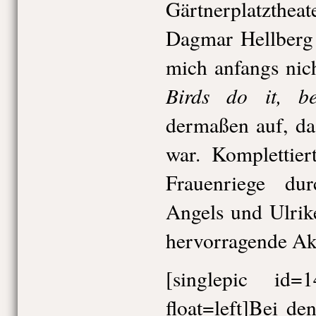
Gärtnerplatzthea
Dagmar Hellberg 
mich anfangs nic
Birds do it, b
dermaßen auf, da
war. Komplettier
Frauenriege dur
Angels und Ulrike
hervorragende Akz
[singlepic id
float=left]Bei de