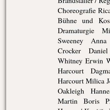
Brandstätter / Reg
Choreografie Ric
Bühne und Kost
Dramaturgie M
Sweeney Anna 
Crocker Danie
Whitney Erwin W
Harcourt Dagm
Harcourt Milica 
Oakleigh Hann
Martin Boris P