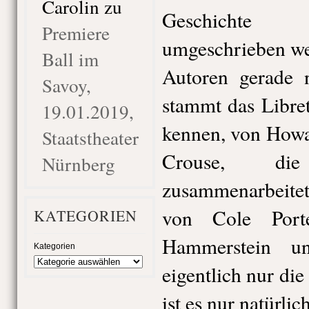
Carolin
zu
Geschichte 
Premiere
umgeschrieben we
Ball im
Autoren gerade n
Savoy,
stammt das Libret
19.01.2019,
kennen, von Howa
Staatstheater
Crouse, di
Nürnberg
zusammenarbeite
von Cole Port
KATEGORIEN
Hammerstein u
Kategorien
eigentlich nur die
ist es nur natürlic