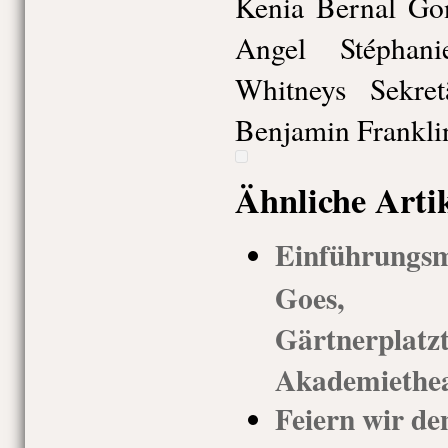
Kenia Bernal Gon
Angel Stéphan
Whitneys Sekret
Benjamin Frankli
Ähnliche Arti
Einführung
Goes, 
Gärtnerp
Akademiethea
Feiern wir de