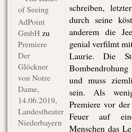
schreiben, letzt
of Seeing
durch seine kös
AdPoint
anderem die Jee
GmbH
zu
genial verfilmt m
Premiere
Der
Laurie. Die St
Glöckner
Bombendrohung u
von Notre
und muss ziemli
Dame,
sein. Als wen
14.06.2019,
Premiere vor der
Landestheater
Feuer auf ein
Niederbayern
Menschen das Leb