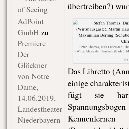
übertreiben?) wur
of Seeing
AdPoint
GmbH
zu
Premiere
Stefan Thomas, Dirk Lüdemann, Tho
Der
(Wirt), Alexander Bambach (Bartel), Ma
© C
Glöckner
Das Libretto (An
von Notre
einige charakteri
Dame,
fügt sie har
14.06.2019,
Spannungsbo
Landestheater
Kennenlernen 
Niederbayern