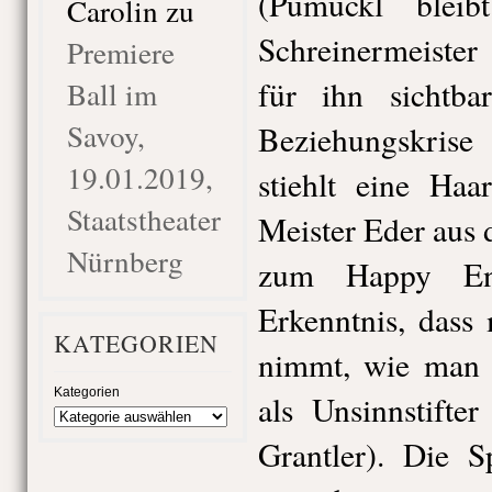
(Pumuckl blei
Carolin
zu
Schreinermeister
Premiere
für ihn sichtba
Ball im
Savoy,
Beziehungskrise
19.01.2019,
stiehlt eine Ha
Staatstheater
Meister Eder aus
Nürnberg
zum Happy En
Erkenntnis, dass
KATEGORIEN
nimmt, wie man 
Kategorien
als Unsinnstifte
Grantler). Die S