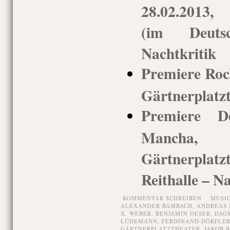
28.02.2013,
(im Deuts
Nachtkritik
Premiere Rock
Gärtnerplatz
Premiere 
Mancha,
Gärtnerpla
Reithalle – N
KOMMENTAR SCHREIBEN
MUSI
ALEXANDER BAMBACH
,
ANDREAS 
X. WEBER
,
BENJAMIN OESER
,
DAG
LÜDEMANN
,
FERDINAND DÖRFLE
GÄRTNERPLATZTHEATER
,
JAKOB 