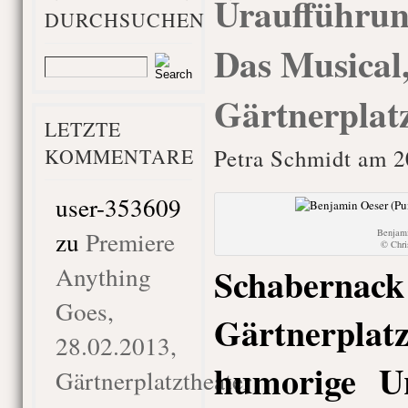
Uraufführun
DURCHSUCHEN
Das Musical,
Gärtnerplat
LETZTE
KOMMENTARE
Petra Schmidt am 2
user-353609
zu
Premiere
Benjami
© Chr
Schabe
Anything
Goes,
Gärtnerplat
28.02.2013,
humorige U
Gärtnerplatztheater