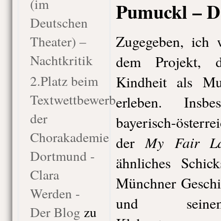
(im
Pumuckl – D
Deutschen
Zugegeben, ich w
Theater) –
Nachtkritik
dem Projekt, 
2.Platz beim
Kindheit als Mu
Textwettbewerb
erleben. Insb
der
bayerisch-österr
Chorakademie
My Fair L
der
Dortmund -
ähnliches Schic
Clara
Münchner Geschi
Werden -
und seinem
Der Blog
zu