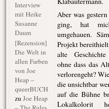
Klabautermann.
Interview
mit Heike
Aber was gestern
Susanne
ging, hat mic
Daum
umgehauen. Sämt
[Rezension]
Projekt bereithiel
Die Welt in
alte Geschichte
allen Farben
ohne dass das Al
von Joe
verlorengeht? Wie
Heap –
die unsichtbar w
queerBUCH
auf die Bühne b
zu
Joe Heap
Lokalkolorit 
– The Rules