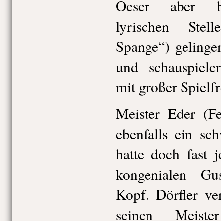
Oeser aber be
lyrischen Stel
Spange“) gelinge
und schauspieler
mit großer Spielf
Meister Eder (Fe
ebenfalls ein sc
hatte doch fast 
kongenialen G
Kopf. Dörfler ve
seinen Meist