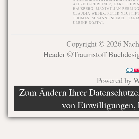
ALFRED SCHREINER
,
KARL FEHRI
HAUSBERG
,
MAXIMILIAN BERLIN
CLAUDIA WEBER
,
PETER NEUSTIF
THOMAS
,
SUSANNE SEIMEL
,
TANJ
ULRIKE DOSTAL
Copyright © 2026
Nach
Header ©Traumstoff Buchdesi
Powered by
W
Zum Ändern Ihrer Datenschutzein
von Einwilligungen, 