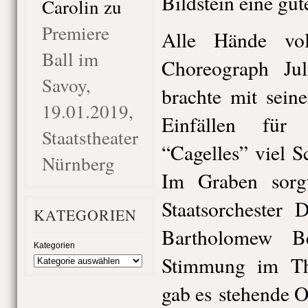
Bildstein eine gut
Carolin
zu
Premiere
Alle Hände vo
Ball im
Choreograph Ju
Savoy,
brachte mit sein
19.01.2019,
Einfällen für
Staatstheater
“Cagelles” viel 
Nürnberg
Im Graben sorgt
Staatsorchester 
KATEGORIEN
Bartholomew Be
Kategorien
Stimmung im Th
gab es stehende O