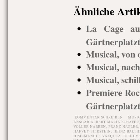
Ähnliche Arti
La Cage aux
Gärtnerplatz
Musical, von 
Musical, nach
Musical, schil
Premiere Rock
Gärtnerplatz
KOMMENTAR SCHREIBEN
MUSI
ANSGAR ALBERT MARIA SCHÄFER
VOLLER NARREN
,
FRANZ NAGLER
HARVEY FIERSTEIN
,
HEINZ BALTH
JOSÉ-MANUEL VÁZQUEZ
,
JULIO V