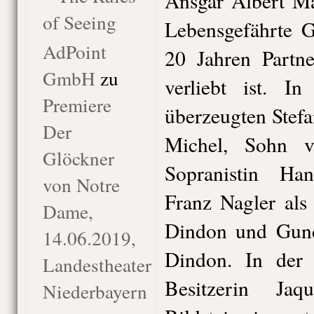
Ansgar Albert Ma
of Seeing
Lebensgefährte G
AdPoint
20 Jahren Partne
GmbH
zu
verliebt ist. I
Premiere
überzeugten Stefa
Der
Michel, Sohn v
Glöckner
Sopranistin Ha
von Notre
Franz Nagler als
Dame,
Dindon und Gund
14.06.2019,
Dindon. In der 
Landestheater
Besitzerin Ja
Niederbayern