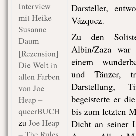
Interview
Darsteller, entw
mit Heike
Vázquez.
Susanne
Zu den Solist
Daum
Albin/Zaza war
[Rezension]
einem wunderbar
Die Welt in
und Tänzer, tre
allen Farben
Darstellung, 
von Joe
begeisterte er d
Heap –
queerBUCH
bis zum letzten 
zu
Joe Heap
Dicht an seiner 
– The Rules