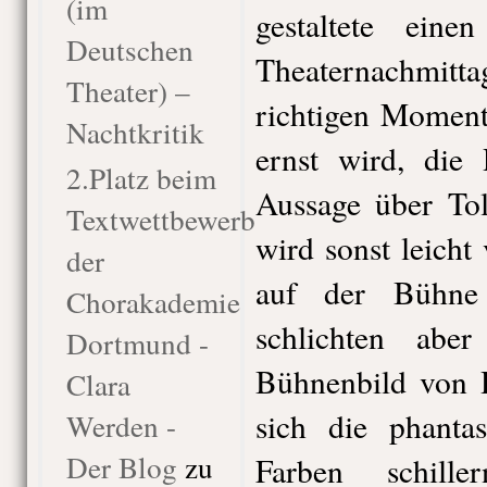
(im
gestaltete eine
Deutschen
Theaternachmitta
Theater) –
richtigen Moment
Nachtkritik
ernst wird, die
2.Platz beim
Aussage über Tol
Textwettbewerb
wird sonst leich
der
auf der Bühne
Chorakademie
schlichten aber
Dortmund -
Bühnenbild von H
Clara
sich die phantas
Werden -
Der Blog
zu
Farben schill