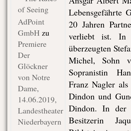
Ansgar Albert Ma
of Seeing
Lebensgefährte G
AdPoint
20 Jahren Partne
GmbH
zu
verliebt ist. I
Premiere
überzeugten Stefa
Der
Michel, Sohn v
Glöckner
Sopranistin Ha
von Notre
Franz Nagler als
Dame,
Dindon und Gund
14.06.2019,
Dindon. In der 
Landestheater
Besitzerin Ja
Niederbayern