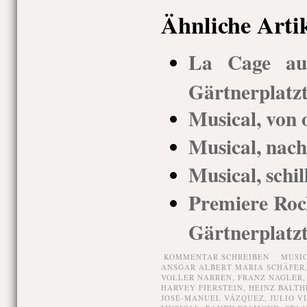
Ähnliche Arti
La Cage aux
Gärtnerplatz
Musical, von 
Musical, nach
Musical, schil
Premiere Rock
Gärtnerplatz
KOMMENTAR SCHREIBEN
MUSI
ANSGAR ALBERT MARIA SCHÄFER
VOLLER NARREN
,
FRANZ NAGLER
HARVEY FIERSTEIN
,
HEINZ BALTH
JOSÉ-MANUEL VÁZQUEZ
,
JULIO V