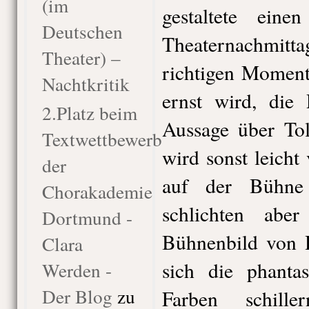
(im
gestaltete eine
Deutschen
Theaternachmitta
Theater) –
richtigen Moment
Nachtkritik
ernst wird, die
2.Platz beim
Aussage über Tol
Textwettbewerb
wird sonst leich
der
auf der Bühne
Chorakademie
schlichten aber
Dortmund -
Bühnenbild von H
Clara
sich die phantas
Werden -
Der Blog
zu
Farben schill