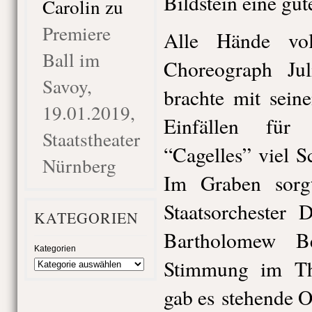
Bildstein eine gut
Carolin
zu
Premiere
Alle Hände vo
Ball im
Choreograph Ju
Savoy,
brachte mit sein
19.01.2019,
Einfällen für
Staatstheater
“Cagelles” viel 
Nürnberg
Im Graben sorgt
Staatsorchester 
KATEGORIEN
Bartholomew Be
Kategorien
Stimmung im Th
gab es stehende O