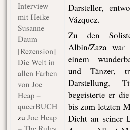
Interview
Darsteller, entw
mit Heike
Vázquez.
Susanne
Zu den Solist
Daum
Albin/Zaza war
[Rezension]
einem wunderbar
Die Welt in
und Tänzer, tre
allen Farben
Darstellung, 
von Joe
begeisterte er d
Heap –
queerBUCH
bis zum letzten 
zu
Joe Heap
Dicht an seiner 
– The Rules