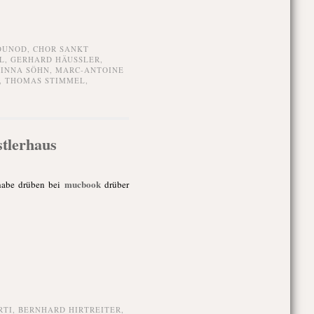
OUNOD
,
CHOR SANKT
L
,
GERHARD HÄUSSLER
,
INNA SÖHN
,
MARC-ANTOINE
,
THOMAS STIMMEL
,
tlerhaus
mucbook
 habe drüben bei
drüber
RTI
,
BERNHARD HIRTREITER
,