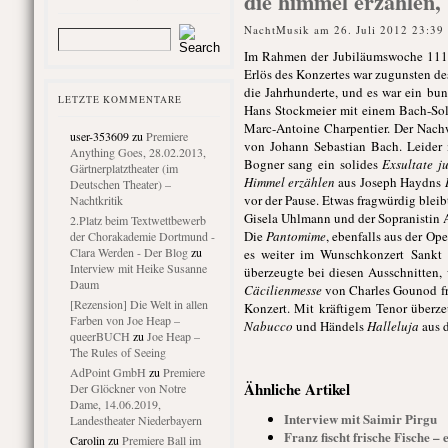
die himmel erzählen,
NachtMusik am 26. Juli 2012 23:39
Im Rahmen der Jubiläumswoche 111 J
Erlös des Konzertes war zugunsten d
die Jahrhunderte, und es war ein bu
LETZTE KOMMENTARE
Hans Stockmeier mit einem Bach-Sol
Marc-Antoine Charpentier. Der Nachw
user-353609
zu
Premiere
von Johann Sebastian Bach. Leider 
Anything Goes, 28.02.2013,
Bogner sang ein solides
Exsultate j
Gärtnerplatztheater (im
Himmel erzählen
aus Joseph Haydns
Deutschen Theater) –
vor der Pause. Etwas fragwürdig ble
Nachtkritik
Gisela Uhlmann und der Sopranistin
2.Platz beim Textwettbewerb
Die
Pantomime
, ebenfalls aus der Op
der Chorakademie Dortmund -
Clara Werden - Der Blog
zu
es weiter im Wunschkonzert Sank
Interview mit Heike Susanne
überzeugte bei diesen Ausschnitten
Daum
Cäcilienmesse
von Charles Gounod fre
[Rezension] Die Welt in allen
Konzert. Mit kräftigem Tenor überze
Farben von Joe Heap –
Nabucco
und Händels
Halleluja
aus 
queerBUCH
zu
Joe Heap –
The Rules of Seeing
AdPoint GmbH
zu
Premiere
Ähnliche Artikel
Der Glöckner von Notre
Dame, 14.06.2019,
Interview mit Saimir Pirgu
Landestheater Niederbayern
Franz fischt frische Fische –
Carolin
zu
Premiere Ball im