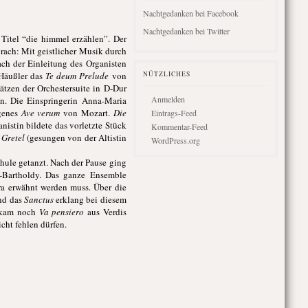
Nachtgedanken bei Facebook
Nachtgedanken bei Twitter
Titel “die himmel erzählen”. Der
ach: Mit geistlicher Musik durch
ach der Einleitung des Organisten
 Häußler das
Te deum Prelude
von
NÜTZLICHES
ätzen der Orchestersuite in D-Dur
Anmelden
n. Die Einspringerin Anna-Maria
genes
Ave verum
von Mozart.
Die
Eintrags-Feed
nistin bildete das vorletzte Stück
Kommentar-Feed
 Gretel
(gesungen von der Altistin
WordPress.org
hule getanzt. Nach der Pause ging
Bartholdy. Das ganze Ensemble
ra erwähnt werden muss. Über die
d das
Sanctus
erklang bei diesem
s kam noch
Va pensiero
aus Verdis
cht fehlen dürfen.