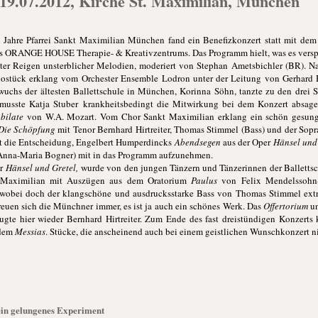
 19.07.2012, Kirche St. Maximilian, München
ahre Pfarrei Sankt Maximilian München fand ein Benefizkonzert statt mit dem 
es ORANGE HOUSE Therapie- & Kreativzentrums. Das Programm hielt, was es verspr
nter Reigen unsterblicher Melodien, moderiert von Stephan Ametsbichler (BR). N
ostück erklang vom Orchester Ensemble Lodron unter der Leitung von Gerhard
uchs der ältesten Ballettschule in München, Korinna Söhn, tanzte zu den drei S
musste Katja Stuber krankheitsbedingt die Mitwirkung bei dem Konzert absage
ubilate
von W.A. Mozart. Vom Chor Sankt Maximilian erklang ein schön gesun
Die Schöpfung
mit Tenor Bernhard Hirtreiter, Thomas Stimmel (Bass) und der Sopra
ibt die Entscheidung, Engelbert Humperdincks
Abendsegen
aus der Oper
Hänsel und
 Anna-Maria Bogner) mit in das Programm aufzunehmen.
er
Hänsel und Gretel,
wurde von den jungen Tänzern und Tänzerinnen der Ballettsc
t Maximilian mit Auszügen aus dem Oratorium
Paulus
von Felix Mendelssohn-
, wobei doch der klangschöne und ausdrucksstarke Bass von Thomas Stimmel ext
uen sich die Münchner immer, es ist ja auch ein schönes Werk. Das
Offertorium
un
ugte hier wieder Bernhard Hirtreiter. Zum Ende des fast dreistündigen Konzert
dem
Messias
. Stücke, die anscheinend auch bei einem geistlichen Wunschkonzert ni
 ein gelungenes Experiment