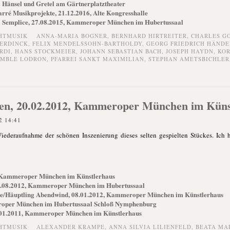
 Hänsel und Gretel am Gärtnerplatztheater
arré Musikprojekte, 21.12.2016, Alte Kongresshalle
a Semplice, 27.08.2015, Kammeroper München im Hubertussaal
HTMUSIK
ANNA-MARIA BOGNER
,
BERNHARD HIRTREITER
,
CHARLES G
ERDINCK
,
FELIX MENDELSSOHN-BARTHOLDY
,
GEORG FRIEDRICH HÄNDE
RDI
,
HANS STOCKMEIER
,
JOHANN SEBASTIAN BACH
,
JOSEPH HAYDN
,
KOR
EMBLE LODRON
,
PFARREI SANKT MAXIMILIAN
,
STEPHAN AMETSBICHLER
ngen, 20.02.2012, Kammeroper München im Küns
2 14:41
Wiederaufnahme der schönen Inszenierung dieses selten gespielten Stückes. Ich
, Kammeroper München im Künstlerhaus
3.08.2012, Kammeroper München im Hubertussaal
ée/Häuptling Abendwind, 08.01.2012, Kammeroper München im Künstlerhaus
eroper München im Hubertussaal Schloß Nymphenburg
8.01.2011, Kammeroper München im Künstlerhaus
HTMUSIK
ALEXANDER KRAMPE
,
ANNA SILVIA LILIENFELD
,
BEATA MA