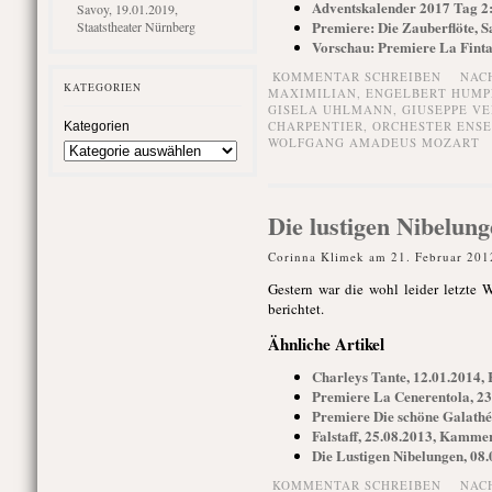
Adventskalender 2017 Tag 2:
Savoy, 19.01.2019,
Premiere: Die Zauberflöte, S
Staatstheater Nürnberg
Vorschau: Premiere La Fint
KOMMENTAR SCHREIBEN
NAC
KATEGORIEN
MAXIMILIAN
,
ENGELBERT HUMP
GISELA UHLMANN
,
GIUSEPPE VE
CHARPENTIER
,
ORCHESTER ENS
Kategorien
WOLFGANG AMADEUS MOZART
Die lustigen Nibelu
Corinna Klimek am 21. Februar 201
Gestern war die wohl leider letzte 
berichtet.
Ähnliche Artikel
Charleys Tante, 12.01.2014
Premiere La Cenerentola, 2
Premiere Die schöne Galath
Falstaff, 25.08.2013, Kamm
Die Lustigen Nibelungen, 0
KOMMENTAR SCHREIBEN
NAC