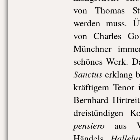
von Thomas St
werden muss. 
von Charles Go
Münchner immer
schönes Werk. 
Sanctus
erklang b
kräftigem Tenor 
Bernhard Hirtrei
dreistündigen K
pensiero
aus V
Hallelu
Händels