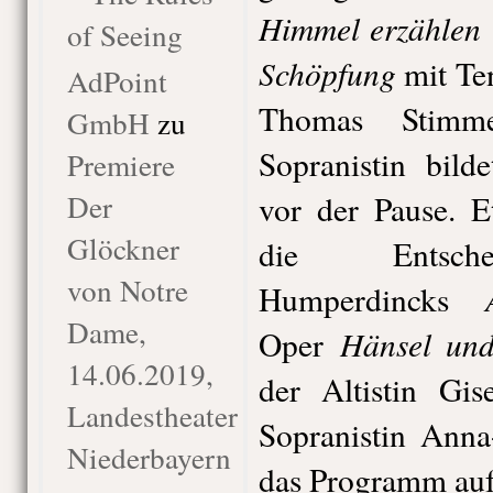
Himmel erzählen
of Seeing
Schöpfung
mit Ten
AdPoint
Thomas Stimm
GmbH
zu
Sopranistin bild
Premiere
Der
vor der Pause. E
Glöckner
die Entsche
von Notre
Humperdincks
Dame,
Hänsel und
Oper
14.06.2019,
der Altistin Gi
Landestheater
Sopranistin Anna
Niederbayern
das Programm au