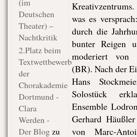
(im
Kreativzentrums
Deutschen
was es versprach
Theater) –
durch die Jahrhu
Nachtkritik
bunter Reigen un
2.Platz beim
moderiert von 
Textwettbewerb
(BR). Nach der Ei
der
Hans Stockmei
Chorakademie
Solostück erk
Dortmund -
Ensemble Lodron 
Clara
Gerhard Häußle
Werden -
von Marc-Antoi
Der Blog
zu