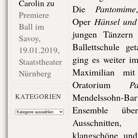
Carolin
zu
Pantomime
Die
Premiere
Hänsel und 
Oper
Ball im
jungen Tänzern
Savoy,
Ballettschule ge
19.01.2019,
ging es weiter i
Staatstheater
Maximilian mi
Nürnberg
Pa
Oratorium
Mendelssohn-B
KATEGORIEN
Ensemble über
Kategorien
Ausschnitten
klangschöne und