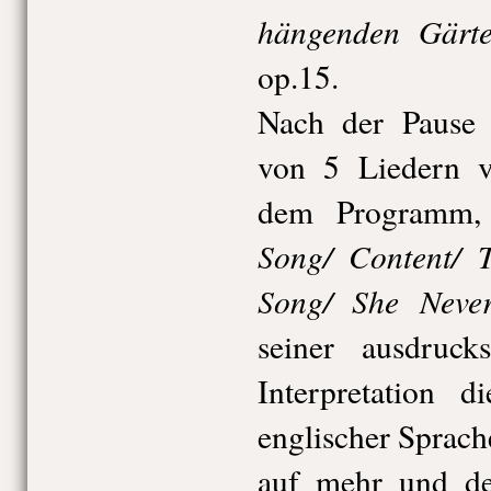
hängenden Gärt
op.15.
Nach der Pause 
von 5 Liedern 
dem Programm,
Song/ Content/ T
Song/ She Neve
seiner ausdruck
Interpretation d
englischer Sprac
auf mehr und de