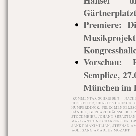
Gärtnerplatz
Premiere: Di
Musikprojek
Kongresshall
Vorschau: 
Semplice, 27
München im H
KOMMENTAR SCHREIBEN
NACH
HIRTREITER
,
CHARLES GOUNOD
,
HUMPERDINCK
,
FELIX MENDELSS
HÄNDEL
,
GERHARD HÄUSSLER
,
GI
STOCKMEIER
,
JOHANN SEBASTIAN
MARC-ANTOINE CHARPENTIER
,
OR
SANKT MAXIMILIAN
,
STEPHAN A
WOLFGANG AMADEUS MOZART