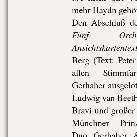
mehr Haydn gehör
Den Abschluß de
Fünf Orche
Ansichtskartentex
Berg (Text: Pete
allen Stimmfa
Gerhaher ausgelo
Ludwig van Beeth
Bravi und großer
Münchner Prinz
Duo Gerhaher 