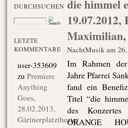
die himmel e
DURCHSUCHEN
19.07.2012, 
Maximilian
LETZTE
KOMMENTARE
NachtMusik am 26. 
Im Rahmen der
user-353609
Jahre Pfarrei Sa
zu
Premiere
fand ein Benefiz
Anything
Goes,
Titel “die himme
28.02.2013,
des Konzertes
Gärtnerplatztheater
ORANGE HOU