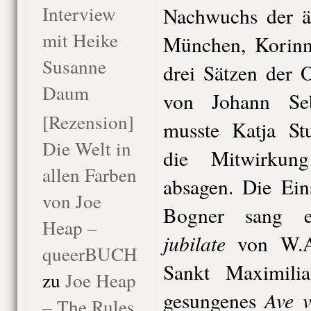
Interview
Nachwuchs der äl
mit Heike
München, Korinn
Susanne
drei Sätzen der 
Daum
von Johann Seb
[Rezension]
musste Katja Stu
Die Welt in
die Mitwirkun
allen Farben
absagen. Die Ein
von Joe
Bogner sang 
Heap –
jubilate
von W.A
queerBUCH
Sankt Maximili
zu
Joe Heap
Ave 
gesungenes
– The Rules