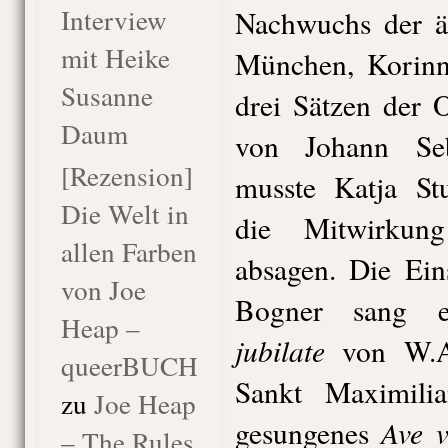
Interview
Nachwuchs der äl
mit Heike
München, Korinn
Susanne
drei Sätzen der 
Daum
von Johann Seb
[Rezension]
musste Katja Stu
Die Welt in
die Mitwirkun
allen Farben
absagen. Die Ein
von Joe
Bogner sang 
Heap –
jubilate
von W.A
queerBUCH
Sankt Maximili
zu
Joe Heap
Ave 
gesungenes
– The Rules