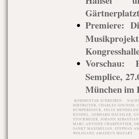
Gärtnerplatz
Premiere: Di
Musikprojek
Kongresshall
Vorschau: 
Semplice, 27
München im H
KOMMENTAR SCHREIBEN
NACH
HIRTREITER
,
CHARLES GOUNOD
,
HUMPERDINCK
,
FELIX MENDELSS
HÄNDEL
,
GERHARD HÄUSSLER
,
GI
STOCKMEIER
,
JOHANN SEBASTIAN
MARC-ANTOINE CHARPENTIER
,
OR
SANKT MAXIMILIAN
,
STEPHAN A
WOLFGANG AMADEUS MOZART