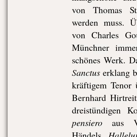
von Thomas St
werden muss. 
von Charles Go
Münchner immer
schönes Werk. 
Sanctus
erklang b
kräftigem Tenor 
Bernhard Hirtrei
dreistündigen K
pensiero
aus V
Hallelu
Händels