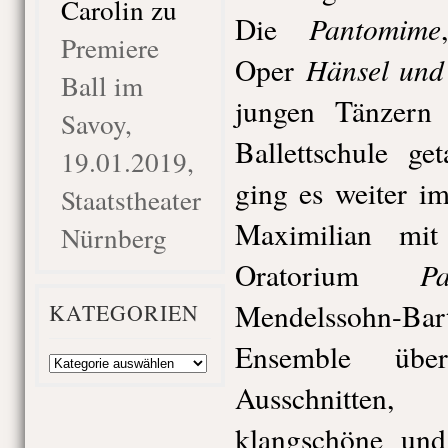
Carolin
zu
Pantomime
Die
Premiere
Hänsel und 
Oper
Ball im
jungen Tänzern
Savoy,
Ballettschule ge
19.01.2019,
ging es weiter i
Staatstheater
Maximilian mi
Nürnberg
Pa
Oratorium
Mendelssohn-B
KATEGORIEN
Ensemble über
Kategorien
Ausschnitten
klangschöne und