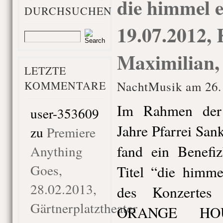
die himmel e
DURCHSUCHEN
19.07.2012, 
Maximilian
LETZTE
KOMMENTARE
NachtMusik am 26. 
Im Rahmen der
user-353609
Jahre Pfarrei Sa
zu
Premiere
fand ein Benefiz
Anything
Goes,
Titel “die himme
28.02.2013,
des Konzertes
Gärtnerplatztheater
ORANGE HOU