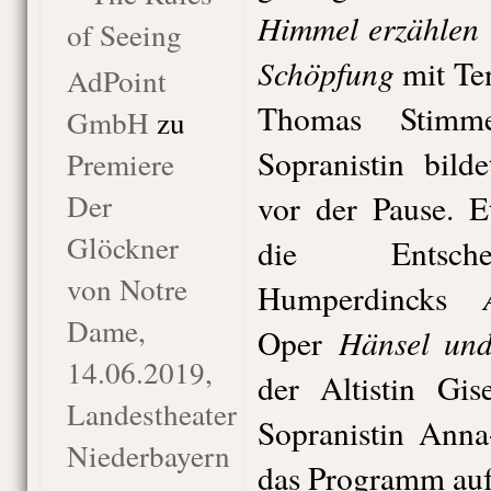
Himmel erzählen
of Seeing
Schöpfung
mit Ten
AdPoint
Thomas Stimm
GmbH
zu
Sopranistin bild
Premiere
Der
vor der Pause. E
Glöckner
die Entsche
von Notre
Humperdincks
Dame,
Hänsel und
Oper
14.06.2019,
der Altistin Gi
Landestheater
Sopranistin Anna
Niederbayern
das Programm au