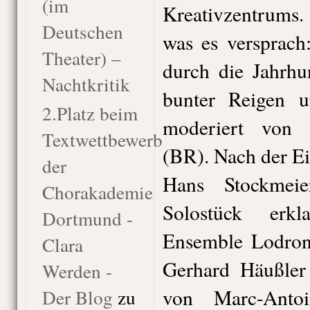
(im
Kreativzentrums
Deutschen
was es versprach
Theater) –
durch die Jahrhu
Nachtkritik
bunter Reigen un
2.Platz beim
moderiert von 
Textwettbewerb
(BR). Nach der Ei
der
Hans Stockmei
Chorakademie
Solostück erk
Dortmund -
Ensemble Lodron 
Clara
Gerhard Häußle
Werden -
von Marc-Antoi
Der Blog
zu