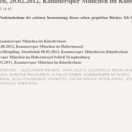
ngen, 20.02.2012, Kammeroper München im Küns
2 14:41
Wiederaufnahme der schönen Inszenierung dieses selten gespielten Stückes. Ich
, Kammeroper München im Künstlerhaus
3.08.2012, Kammeroper München im Hubertussaal
ée/Häuptling Abendwind, 08.01.2012, Kammeroper München im Künstlerhaus
eroper München im Hubertussaal Schloß Nymphenburg
8.01.2011, Kammeroper München im Künstlerhaus
HTMUSIK
ALEXANDER KRAMPE
,
ANNA SILVIA LILIENFELD
,
BEATA MA
FINN
,
DOMINIK WILGENBUS
,
FLORIAN WEBER
,
KAMMEROPER MÜNCHEN
,
BOOK
,
OLEG PTASHNIKOV
,
OPERETTE
,
OSCAR STRAUS
,
PETER ENGEL
,
ST
OLFGANG WIRSCHING