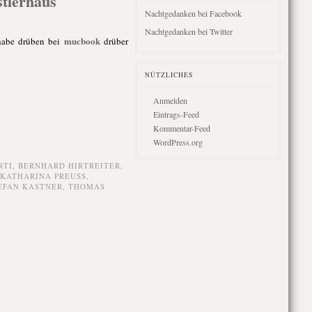
tlerhaus
Nachtgedanken bei Facebook
Nachtgedanken bei Twitter
mucbook
 habe drüben bei
drüber
NÜTZLICHES
Anmelden
Eintrags-Feed
Kommentar-Feed
WordPress.org
RTI
,
BERNHARD HIRTREITER
,
KATHARINA PREUSS
,
EFAN KASTNER
,
THOMAS