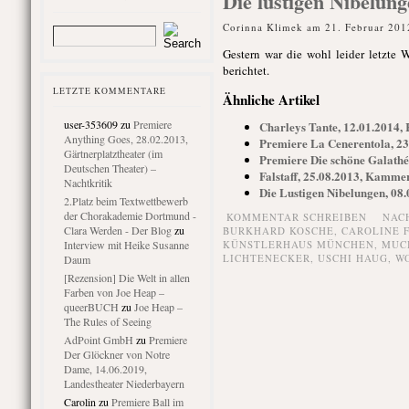
Die lustigen Nibelu
Corinna Klimek am 21. Februar 201
Gestern war die wohl leider letzte 
berichtet.
LETZTE KOMMENTARE
Ähnliche Artikel
user-353609
zu
Premiere
Charleys Tante, 12.01.2014
Anything Goes, 28.02.2013,
Premiere La Cenerentola, 2
Gärtnerplatztheater (im
Premiere Die schöne Galath
Deutschen Theater) –
Falstaff, 25.08.2013, Kamm
Nachtkritik
Die Lustigen Nibelungen, 0
2.Platz beim Textwettbewerb
der Chorakademie Dortmund -
KOMMENTAR SCHREIBEN
NAC
Clara Werden - Der Blog
zu
BURKHARD KOSCHE
,
CAROLINE 
Interview mit Heike Susanne
KÜNSTLERHAUS MÜNCHEN
,
MUC
LICHTENECKER
,
USCHI HAUG
,
W
Daum
[Rezension] Die Welt in allen
Farben von Joe Heap –
queerBUCH
zu
Joe Heap –
The Rules of Seeing
AdPoint GmbH
zu
Premiere
Der Glöckner von Notre
Dame, 14.06.2019,
Landestheater Niederbayern
Carolin
zu
Premiere Ball im