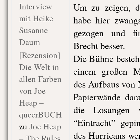
Interview
Um zu zeigen, d
mit Heike
habe hier zwangs
Susanne
gezogen und fi
Daum
Brecht besser.
[Rezension]
Die Bühne besteh
Die Welt in
einem großen Me
allen Farben
des Aufbaus von 
von Joe
Papierwände dara
Heap –
die Losungen 
queerBUCH
“Eintracht” gepi
zu
Joe Heap
des Hurricans we
– The Rules