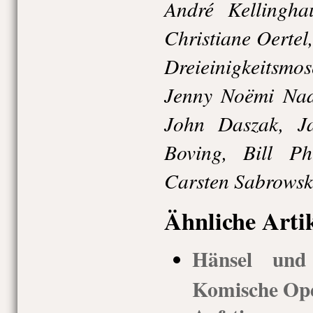
André Kellingha
Christiane Oertel
Dreieinigkeitsm
Jenny Noëmi Na
John Daszak, J
Boving, Bill Ph
Carsten Sabrowsk
Ähnliche Arti
Hänsel und 
Komische Ope