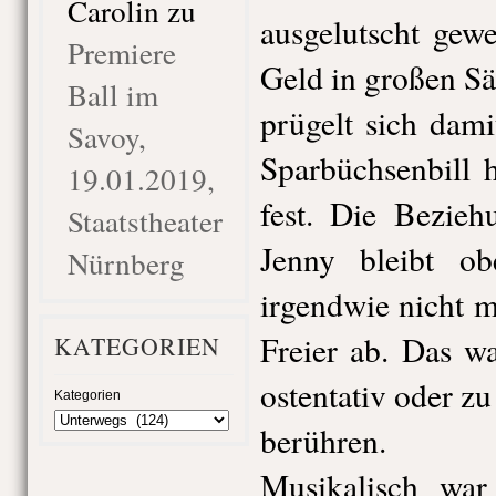
Carolin
zu
ausgelutscht gew
Premiere
Geld in großen S
Ball im
prügelt sich dami
Savoy,
Sparbüchsenbill 
19.01.2019,
fest. Die Bezie
Staatstheater
Jenny bleibt obe
Nürnberg
irgendwie nicht m
Freier ab. Das w
KATEGORIEN
ostentativ oder z
Kategorien
berühren.
Musikalisch war