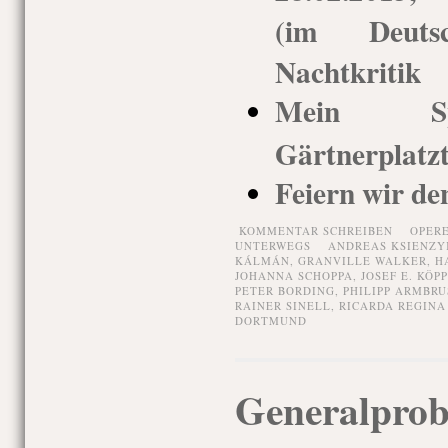
(im Deuts
Nachtkritik
Mein Spi
Gärtnerplatz
Feiern wir de
KOMMENTAR SCHREIBEN
OPER
UNTERWEGS
ANDREAS KSIENZY
KÁLMÁN
,
GRANVILLE WALKER
,
H
JOHANNA SCHOPPA
,
JOSEF E. KÖP
PETER BORDING
,
PHILIPP ARMBRU
RAINER SINELL
,
RICARDA REGINA
DORTMUND
Generalprob