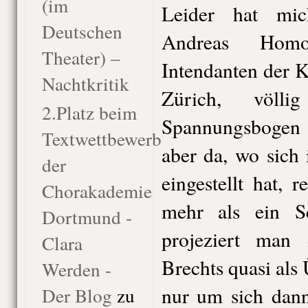
(im
Leider hat mi
Deutschen
Andreas Homo
Theater) –
Intendanten der K
Nachtkritik
Zürich, völli
2.Platz beim
Spannungsbogen 
Textwettbewerb
aber da, wo sich
der
eingestellt hat, r
Chorakademie
mehr als ein S
Dortmund -
projeziert man 
Clara
Brechts quasi als 
Werden -
nur um sich dann
Der Blog
zu