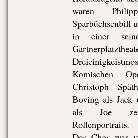
waren Philip
Sparbüchsenbill u
in einer sein
Gärtnerpla
Dreieinigkeis
Komischen Ope
Christoph Spät
Boving als Jack 
als Joe zeig
Rollenportraits.
Der Chor war v