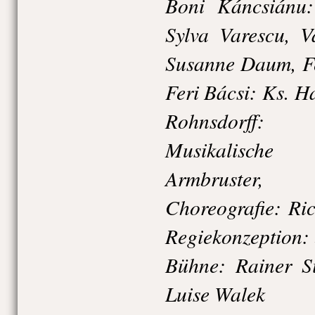
Boni Káncsiánu:
Sylva Varescu, V
Susanne Daum, Fe
Feri Bácsi: Ks. 
Rohnsdorff: 
Musikalische
Armbruster, 
Choreografie: Ri
Regiekonzeption: 
Bühne: Rainer Si
Luise Walek