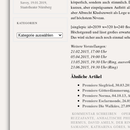
körperlich, sondern auch stimmlich. 
Savoy, 19.01.2019,
Staatstheater Nürnberg
kurzen, aber einprägsamen Auftritt 
aber Albrecht Kludszuweit als Loge u
auf höchstem Niveau.
KATEGORIEN
[singlepic id=2039 w=320 h=240 floa
Höchstgenuß und lässt großes erwarte
Kategorien
Das wird sicher auch noch einmal seh
Weitere Vorstellungen:
21.02.2015, 17:00 Uhr
05.04.2015, 19:00 Uhr
13.05.2015, 19:30 Uhr (Ring, ausverk
23.06.2015, 19:30 Uhr (Ring)
Ähnliche Artikel
Premiere Siegfried, 30.03.20
Premiere Götterdämmerung, 
Premiere Norma, 04.10.13, A
Premiere Esclarmonde, 26.05
Premiere Die Walküre, 27.09
KOMMENTAR SCHREIBEN
OPE
RUZZAFANTE
,
ANHALTISCHE PH
HERMUS
,
DAVID AMELN
,
DER RI
SAMADOV
,
KATHARINA GÖRES
,
M