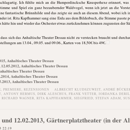
schlagartig. Ich fühlte mich an die Humperdincksche Knusperhexe erinnert, was
Stimme und Spiel ein ganz bezaubernder Waldvogel, wenn ich jetzt an die Vorste
 eine fantastische Brünnhilde und das zeigte sie auch an diesem Abend, wobei ich 
nder ist. Rita Kapfhammer sang eine Erda aus dem Bilderbuch, die Stimme passte pe
 hätte hin und wieder das Orchester etwas zurücknehmen können zugunsten der Sän
t, dass sich das Anhaltische Theater Dessau nicht zu verstecken braucht und durch
tellungen am 13.04., 09.05. und 09.06., Karten von 18,50€ bis 49€.
015, Anhaltisches Theater Dessau
12.05.2012, Anhaltisches Theater Dessau
nhaltisches Theater Dessau
.2014, Anhaltisches Theater Dessau
.2013, Anhaltisches Theater Dessau
R,
PREMIERE,
REZENSIONEN
ALBRECHT KLUDSZUWEIT
,
ANDRÉ BÜCKE
U
,
ANTONY HERMUS
,
DIRK ALESCHUS
,
FRANK VETTER
,
IORDANKA DERI
,
RICHARD WAGNER
,
RITA KAPFHAMMER
,
SIEGFRIED
,
STEFAN ADAM
,
SUS
 und 12.02.2013, Gärtnerplatztheater (in der A
3 22:19