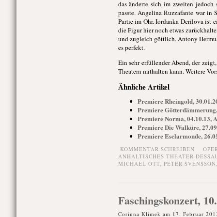
das änderte sich im zweiten jedoch 
passte. Angelina Ruzzafante war in 
Partie im Ohr. Iordanka Derilova ist
die Figur hier noch etwas zurückhalte
und zugleich göttlich. Antony Hermus
es perfekt.
Ein sehr erfüllender Abend, der zeig
Theatern mithalten kann. Weitere Vors
Ähnliche Artikel
Premiere Rheingold, 30.01.2
Premiere Götterdämmerung, 
Premiere Norma, 04.10.13, A
Premiere Die Walküre, 27.09
Premiere Esclarmonde, 26.05
KOMMENTAR SCHREIBEN
OPE
ANHALTISCHES THEATER DESSA
MICHAEL OTT
,
PETER SVENSSON
Faschingskonzert, 10.
Corinna Klimek am 17. Februar 201