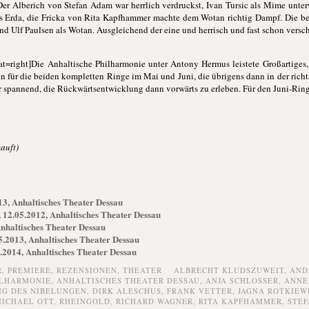
Der Alberich von Stefan Adam war herrlich verdruckst, Ivan Tursic als Mime unterw
als Erda, die Fricka von Rita Kapfhammer machte dem Wotan richtig Dampf. Die 
nd Ulf Paulsen als Wotan. Ausgleichend der eine und herrisch und fast schon versc
t=right]Die Anhaltische Philharmonie unter Antony Hermus leistete Großartiges,
n für die beiden kompletten Ringe im Mai und Juni, die übrigens dann in der richt
r spannend, die Rückwärtsentwicklung dann vorwärts zu erleben. Für den Juni-Ring
auft)
13, Anhaltisches Theater Dessau
12.05.2012, Anhaltisches Theater Dessau
nhaltisches Theater Dessau
.2013, Anhaltisches Theater Dessau
.2014, Anhaltisches Theater Dessau
R,
PREMIERE,
REZENSIONEN,
THEATER
ALBRECHT KLUDSZUWEIT
,
AND
ILHARMONIE
,
ANHALTISCHES THEATER DESSAU
,
ANJA SCHLOSSER
,
ANNE
NG DES NIBELUNGEN
,
DIRK ALESCHUS
,
FRANK VETTER
,
JAGNA ROTKIEW
ICHAEL OTT
,
RHEINGOLD
,
RICHARD WAGNER
,
RITA KAPFHAMMER
,
STE