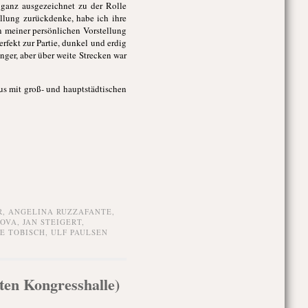
 ganz ausgezeichnet zu der Rolle
llung zurückdenke, habe ich ihre
in meiner persönlichen Vorstellung
rfekt zur Partie, dunkel und erdig
ger, aber über weite Strecken war
aus mit groß- und hauptstädtischen
R
,
ANGELINA RUZZAFANTE
,
LOVA
,
JAN STEIGERT
,
E TOBISCH
,
ULF PAULSEN
lten Kongresshalle)