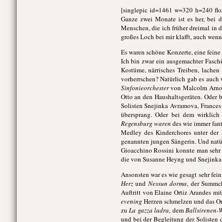
[singlepic id=1461 w=320 h=240 flo
Ganze zwei Monate ist es her, bei 
Menschen, die ich früher dreimal in
großes Loch bei mir klafft, auch wenn
Es waren schöne Konzerte, eine feine
Ich bin zwar ein ausgemachter Faschi
Kostüme, närrisches Treiben, lache
vorherrschen? Natürlich gab es auch 
Sinfonieorchester
von Malcolm Arnol
Otto an den Haushaltsgeräten. Oder
Solisten Snejinka Avramova, France
übersprang. Oder bei dem wirklich
Regensburg waren
des wie immer fant
Medley des Kinderchores unter der 
genannten jungen Sängerin. Und nat
Gioacchino Rossini konnte man sehr
die von Susanne Heyng und Snejink
Ansonsten war es wie gesagt sehr fein
Herz
und
Nessun dorma
, der Summc
Auftritt von Elaine Ortiz Arandes m
evening
Herzen schmelzen und das Orc
zu
La gazza ladra
, dem
Ballsirenen-
und bei der Begleitung der Solisten 