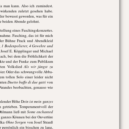
Ja man kann. Also ich zumindest.
twirkenden zuletzt gesehen habe.
der bewusst geworden, was für ein
ese beiden Abende gelohnt.
stellung eines Faschingskonzertes.
nahme. Fasching, das ist für mich
f der Bühne Frack und Abendkleid
, 1 Bodenpolierer, 4 Gewehre und
Josef E. Köpplinger und Michael
ch, bei dem die Fröhlichkeit der
irkte und der Funke zum Publikum
pten Volkslied
Als wir jüngst zu
bier. Oder das schwungvolle Abba-
 tollen Solo einer leider nicht
nnten
Duetto buffo di due gatti
von
-Arandes beobachten, genauso wie
ahlender Höhe D
ein ist mein ganzes
 getrieben. Temperamentvoll der
 Ohlmann ließ mit
Some enchanted
r ganzes Können bei der Ouvertüre
olka
Ohne Sorgen
von Josef Strauß
r persönlich ein bisschen zu lang,