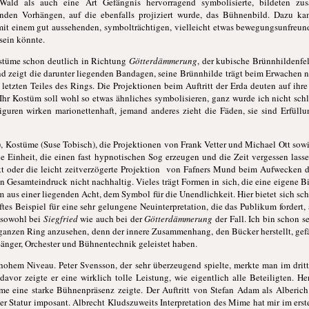
 Wald als auch eine Art Gefängnis hervorragend symbolisierte, bildeten 
nden Vorhängen, auf die ebenfalls projiziert wurde, das Bühnenbild. Dazu ka
it einem gut aussehenden, symbolträchtigen, vielleicht etwas bewegungsunfreun
sein könnte.
stüme schon deutlich in Richtung
Götterdämmerung
, der kubische Brünnhildenfel
nd zeigt die darunter liegenden Bandagen, seine
Brünnhilde trägt beim Erwachen n
letzten Teiles des Rings. Die Projektionen beim Auftritt der Erda deuten auf ihre
Ihr Kostüm soll wohl so etwas ähnliches symbolisieren, ganz wurde ich nicht sch
 Figuren wirken marionettenhaft, jemand anderes zieht die Fäden, sie sind Erfüll
), Kostüme (Suse Tobisch), die Projektionen von Frank Vetter und Michael Ott sow
 Einheit, die einen fast hypnotischen Sog erzeugen und die Zeit vergessen lasse
kt oder die leicht zeitverzögerte Projektion von Fafners Mund beim Aufwecken d
gen Gesamteindruck nicht nachhaltig. Vieles trägt Formen in sich, die eine eigene B
aus einer liegenden Acht, dem Symbol für die Unendlichkeit. Hier bietet sich sc
tes Beispiel für eine sehr gelungene Neuinterpretation, die das Publikum fordert, 
t sowohl bei
Siegfried
wie auch bei der
Götterdämmerung
der Fall. Ich bin schon s
anzen Ring anzusehen, denn der innere Zusammenhang, den Bücker herstellt, gefäll
änger, Orchester und Bühnentechnik geleistet haben.
hohem Niveau. Peter Svensson, der sehr überzeugend spielte, merkte man im drit
davor zeigte er eine wirklich tolle Leistung, wie eigentlich alle Beteiligten. 
mme eine starke Bühnenpräsenz zeigte. Der Auftritt von Stefan Adam als Alberic
der Statur imposant. Albrecht Kludszuweits Interpretation des Mime hat mir im erst