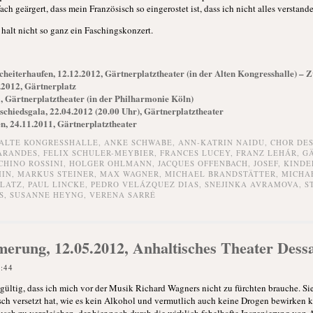
ach geärgert, dass mein Französisch so eingerostet ist, dass ich nicht alles verstand
 halt nicht so ganz ein Faschingskonzert.
eiterhaufen, 12.12.2012, Gärtnerplatztheater (in der Alten Kongresshalle) – 
.2012, Gärtnerplatz
3, Gärtnerplatztheater (in der Philharmonie Köln)
schiedsgala, 22.04.2012 (20.00 Uhr), Gärtnerplatztheater
n, 24.11.2011, Gärtnerplatztheater
ALTE KONGRESSHALLE
,
ANKE SCHWABE
,
ANN-KATRIN NAIDU
,
CHOR DE
 ARANDES
,
FELIX SCHULER-MEYBIER
,
FRANCES LUCEY
,
FRANZ LEHÁR
,
G
CHINO ROSSINI
,
HOLGER OHLMANN
,
JACQUES OFFENBACH
,
JOSEF
,
KINDE
MIN
,
MARKUS STEINER
,
MAX WAGNER
,
MICHAEL BRANDSTÄTTER
,
MICHA
PLATZ
,
PAUL LINCKE
,
PEDRO VELÁZQUEZ DIAS
,
SNEJINKA AVRAMOVA
,
S
S
,
SUSANNE HEYNG
,
VERENA SARRÉ
erung, 12.05.2012, Anhaltisches Theater Dess
2:44
ltig, dass ich mich vor der Musik Richard Wagners nicht zu fürchten brauche. Sie 
usch versetzt hat, wie es kein Alkohol und vermutlich auch keine Drogen bewirken 