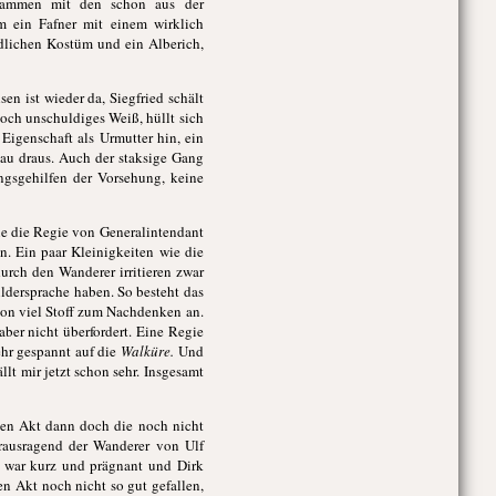
zusammen mit den schon aus der
m ein Fafner mit einem wirklich
dlichen Kostüm und ein Alberich,
sen ist wieder da, Siegfried schält
och unschuldiges Weiß, hüllt sich
 Eigenschaft als Urmutter hin, ein
lau draus. Auch der staksige Gang
ungsgehilfen der Vorsehung, keine
ie die Regie von Generalintendant
n. Ein paar Kleinigkeiten wie die
urch den Wanderer irritieren zwar
ildersprache haben. So besteht das
hon viel Stoff zum Nachdenken an.
aber nicht überfordert. Eine Regie
ehr gespannt auf die
Walküre.
Und
t mir jetzt schon sehr. Insgesamt
ten Akt dann doch die noch nicht
Herausragend der Wanderer von Ulf
h war kurz und prägnant und Dirk
en Akt noch nicht so gut gefallen,