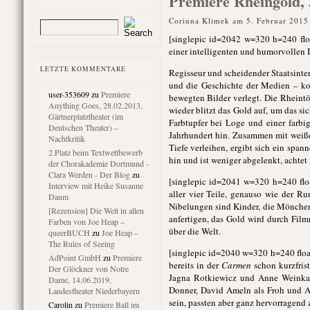
Premiere Rheingold, 
Corinna Klimek am 5. Februar 2015
[singlepic id=2042 w=320 h=240 flo
einer intelligenten und humorvollen
LETZTE KOMMENTARE
Regisseur und scheidender Staatsint
und die Geschichte der Medien – ko
user-353609
zu
Premiere
bewegten Bilder verlegt. Die Rheint
Anything Goes, 28.02.2013,
wieder blitzt das Gold auf, um das sic
Gärtnerplatztheater (im
Farbtupfer bei Loge und einer farbi
Deutschen Theater) –
Jahrhundert hin. Zusammen mit weiße
Nachtkritik
Tiefe verleihen, ergibt sich ein spa
2.Platz beim Textwettbewerb
hin und ist weniger abgelenkt, achte
der Chorakademie Dortmund -
Clara Werden - Der Blog
zu
[singlepic id=2041 w=320 h=240 flo
Interview mit Heike Susanne
aller vier Teile, genauso wie der R
Daum
Nibelungen sind Kinder, die Mönchen i
[Rezension] Die Welt in allen
anfertigen, das Gold wird durch Film
Farben von Joe Heap –
über die Welt.
queerBUCH
zu
Joe Heap –
The Rules of Seeing
[singlepic id=2040 w=320 h=240 floa
AdPoint GmbH
zu
Premiere
bereits in der
Carmen
schon kurzfris
Der Glöckner von Notre
Jagna Rotkiewicz und Anne Weinkauf
Dame, 14.06.2019,
Donner, David Ameln als Froh und An
Landestheater Niederbayern
sein, passten aber ganz hervorragend
Carolin
zu
Premiere Ball im