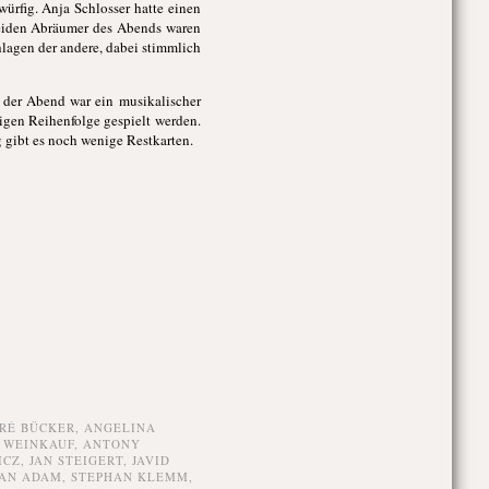
ürfig. Anja Schlosser hatte einen
beiden Abräumer des Abends waren
hlagen der andere, dabei stimmlich
 der Abend war ein musikalischer
igen Reihenfolge gespielt werden.
 gibt es noch wenige Restkarten.
RÉ BÜCKER
,
ANGELINA
 WEINKAUF
,
ANTONY
ICZ
,
JAN STEIGERT
,
JAVID
FAN ADAM
,
STEPHAN KLEMM
,