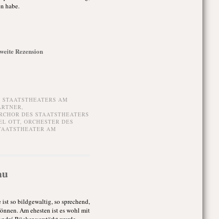
en habe.
Zweite Rezension
S STAATSTHEATERS AM
ÄRTNER
,
RCHOR DES STAATSTHEATERS
EL OTT
,
ORCHESTER DES
TAATSTHEATER AM
au
ist so bildgewaltig, so sprechend,
können. Am ehesten ist es wohl mit