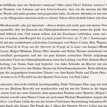
at=left]Kann man ein Orchester vermissen? Oder einen Chor? Solisten sowieso? 
der Premiere von
Johanna auf dem Scheiterhaufen
, dass ich die meisten der Mi
 der Woche und mehr gesehen und gesprochen habe. An diesen Abenden ist mir wie
 es im Alltagschaos meistens nicht so scheint. Schon allein deshalb haben sich di
 Musikauswahl, sehr gut musiziert – aber es deckte sich nicht ganz mit meiner Vor
ngsmuffel, aber die Konzerte des Gärtnerplatztheaters waren immer die große Aus
n und fröhlich sein. Und warum sollten sich die Zuschauer verkleiden, wenn au
was zu lachen, zum Beispiel bei
A grand grand Overture op. 57 für 3 Staubsauger
d mit den wunderbaren solistischen Leistungen von Marco Comin, Max Wagner, 
 beim
Final de la Neige
aus
der Operette Le Voyage de la Lune
von Jacques Offenba
s Lucey, Holger Ohlmann, Elaine Ortiz Arandes und Stefan Thomas ansteckend w
 exzellent gesungenen und mit ein paar kleinen szenischen Details aufgepep
astischen Chors des Gärtnerplatztheaters unter der Leitung von Felix Schuler-Mey
Leitung von Verena Sarré und begleitet von Anke Schwabe am Klavier mit einem
ürlich
The Typewriter
mit Markus Steiner am Schreibmaschinensolo. Beim altbeka
 gut die ausgeprägten komischen Talente von Ann-Katrin Naidu und Elaine Ortiz
a Avramova in
O Theophil
aus der Operette
Frau Luna
von Paul Linke.
 musiziert, aber nicht wirklich faschingsmäßig. Pedro Velázquez Diaz sang mit str
hor aus
Madama Butterfly
war wunderschön und hat mir die Tränen in die Augen
it einem Lied aus einer Zarzuela, dem spanischen Pendant einer Operette. Holger
hester sowohl unter Marco Comin als auch unter Michael Brandstätter zeigten ih
Walzer
von Franz Lehár, der aus der letzten
Fledermaus
-Inszenierung bekannten P
quer durch alle Genres. Das Finale des 3. Aktes der Operette
Pariser Leben
war mi