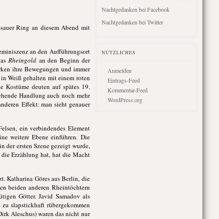
Nachtgedanken bei Facebook
Nachtgedanken bei Twitter
ssauer Ring an diesem Abend mit
Reminiszenz an den Aufführungsort
NÜTZLICHES
das
Rheingold
an den Beginn der
wirken ihre Bewegungen und immer
Anmelden
 in Weiß gehalten mit einem roten
Eintrags-Feed
ie Kostüme deuten auf spätes 19.
Kommentar-Feed
eichende Handlung auch noch mehr
WordPress.org
 anderen Effekt: man sieht genauer
Felsen, ein verbindendes Element
eine weitere Ebene einführen. Die
in der ersten Szene gezeigt wurde,
 die Erzählung hat, hat die Macht
. Katharina Göres aus Berlin, die
den beiden anderen Rheintöchtern
ütigen Götter. Javid Samadov als
s zu slapstickhaft rübergekommen
Dirk Aleschus) waren das nicht nur