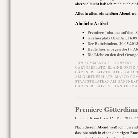
aber vielleicht hab ich mich auch einf
Alles in allem ein schöner Abend, nur
Ähnliche Artikel
Premiere Johanna auf dem Sch
Gärtnerplatz OpenAir, 16.09
Der Bettelstudent, 20.05.201
Heute hier, morgen dort – Ab
Die Liebe zu den drei Orange
EIN KOMMENTAR
KONZERT
GÄRTNERPLATZ
,
ELAINE ORTIZ
GÄRTNERPLATZTHEATER
,
GIOAC
AM GÄRTNERPLATZ
,
MARCO CO
STAATSTHEATERS AM GÄRTNER
GÄRTNERPLATZ
,
STEFAN THOMA
Premiere Götterdämm
Corinna Klimek am 15. Mai 2012 2
Nach diesem Abend weiß ich nun endgü
dass sie mich in einen derartigen Ra