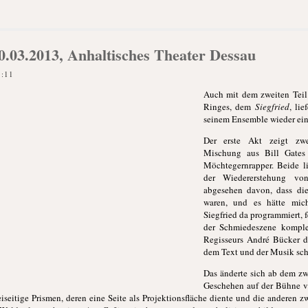
30.03.2013, Anhaltisches Theater Dessau
3:11
Auch mit dem zweiten Teil
Ringes, dem
Siegfried
, li
seinem Ensemble wieder ein
Der erste Akt zeigt zw
Mischung aus Bill Gates 
Möchtegernrapper. Beide li
der Wiedererstehung vo
abgesehen davon, dass die
waren, und es hätte mich
Siegfried da programmiert, f
der Schmiedeszene komple
Regisseurs André Bücker du
dem Text und der Musik sch
Das änderte sich ab dem zw
Geschehen auf der Bühne vö
eiseitige Prismen, deren eine Seite als Projektionsfläche diente und die anderen z