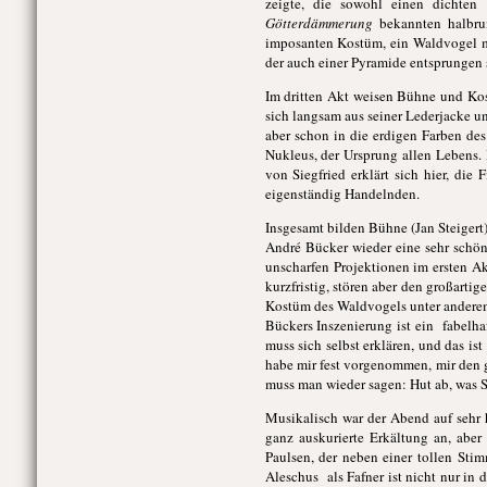
zeigte, die sowohl einen dichten
Götterdämmerung
bekannten
halbru
imposanten Kostüm, ein Waldvogel m
der auch einer Pyramide entsprungen 
Im dritten Akt weisen Bühne und Ko
sich langsam aus seiner Lederjacke u
aber schon in die erdigen Farben des 
Nukleus, der Ursprung allen Lebens. 
von Siegfried erklärt sich hier, die
eigenständig Handelnden.
Insgesamt bilden Bühne (Jan Steigert
André Bücker wieder eine sehr schöne
unscharfen Projektionen im ersten A
kurzfristig, stören aber den großarti
Kostüm des Waldvogels unter anderem 
Bückers Inszenierung ist ein fabelhaf
muss sich selbst erklären, und das is
habe mir fest vorgenommen, mir den g
muss man wieder sagen: Hut ab, was S
Musikalisch war der Abend auf sehr 
ganz auskurierte Erkältung an, aber 
Paulsen, der neben einer tollen Sti
Aleschus als Fafner ist nicht nur in 