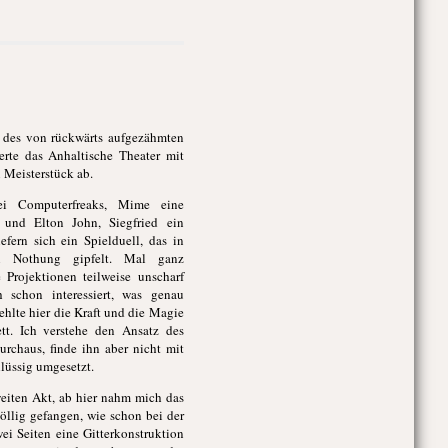
 des von rückwärts aufgezähmten
eferte das Anhaltische Theater mit
 Meisterstück ab.
ei Computerfreaks, Mime eine
und Elton John, Siegfried ein
efern sich ein Spielduell, das in
n Nothung gipfelt. Mal ganz
 Projektionen teilweise unscharf
 schon interessiert, was genau
ehlte hier die Kraft und die Magie
tt. Ich verstehe den Ansatz des
rchaus, finde ihn aber nicht mit
lüssig umgesetzt.
eiten Akt, ab hier nahm mich das
llig gefangen, wie schon bei der
wei Seiten eine Gitterkonstruktion