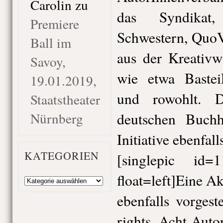
Carolin
zu
das Syndikat,
Premiere
Schwestern, QuoV
Ball im
aus der Kreativw
Savoy,
wie etwa Baste
19.01.2019,
und rowohlt. D
Staatstheater
Nürnberg
deutschen Buchha
Initiative ebenfalls
KATEGORIEN
[singlepic id
float=left]Eine 
Kategorien
ebenfalls vorges
rights. Acht Aut