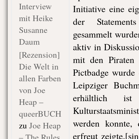
Interview
Initiative eine e
mit Heike
der Statement
Susanne
gesammelt wurden
Daum
aktiv in Diskussi
[Rezension]
mit den Piraten
Die Welt in
Pictbadge wurde e
allen Farben
Leipziger Buchm
von Joe
erhältlich 
Heap –
Kulturstaatsmini
queerBUCH
werden konnte, 
zu
Joe Heap
erfreut zeigte.[
– The Rules