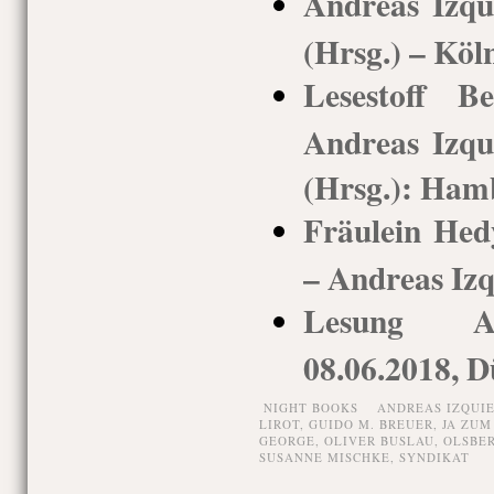
Andreas Izq
(Hrsg.) – Köl
Lesestoff Be
Andreas Izq
(Hrsg.): Ham
Fräulein Hed
– Andreas Iz
Lesung An
08.06.2018, D
NIGHT BOOKS
ANDREAS IZQUI
LIROT
,
GUIDO M. BREUER
,
JA ZUM
GEORGE
,
OLIVER BUSLAU
,
OLSBE
SUSANNE MISCHKE
,
SYNDIKAT