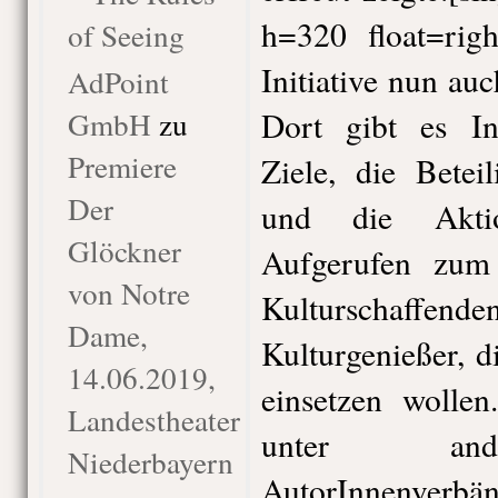
h=320 float=righ
of Seeing
Initiative nun au
AdPoint
GmbH
zu
Dort gibt es In
Premiere
Ziele, die Beteil
Der
und die Aktio
Glöckner
Aufgerufen zum
von Notre
Kulturschaff
Dame,
Kulturgenießer, d
14.06.2019,
einsetzen wollen
Landestheater
unter and
Niederbayern
AutorInnenverbä