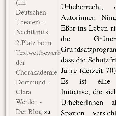
(im
Urheberrecht,
Deutschen
Autorinnen Nin
Theater) –
Eßer ins Leben ri
Nachtkritik
die Grün
2.Platz beim
Grundsatzprogra
Textwettbewerb
dass die Schutzfr
der
Jahre (derzeit 70
Chorakademie
Es ist eine v
Dortmund -
Initiative, die si
Clara
Werden -
UrheberInnen al
Der Blog
zu
Sparten verste