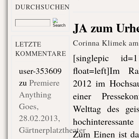
DURCHSUCHEN
JA zum Urhe
Corinna Klimek am 
LETZTE
KOMMENTARE
[singlepic id
float=left]Im 
user-353609
zu
Premiere
2012 im Hochsau
Anything
einer Presseko
Goes,
Welttag des gei
28.02.2013,
hochinteressante
Gärtnerplatztheater
Zum Einen ist da