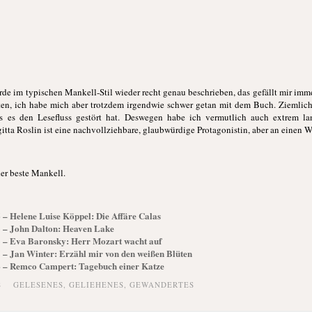
de im typischen Mankell-Stil wieder recht genau beschrieben, das gefällt mir imm
en, ich habe mich aber trotzdem irgendwie schwer getan mit dem Buch. Ziemlic
ass es den Lesefluss gestört hat. Deswegen habe ich vermutlich auch extrem l
rgitta Roslin ist eine nachvollziehbare, glaubwürdige Protagonistin, aber an einen 
der beste Mankell.
6 – Helene Luise Köppel: Die Affäre Calas
03 – John Dalton: Heaven Lake
43 – Eva Baronsky: Herr Mozart wacht auf
35 – Jan Winter: Erzähl mir von den weißen Blüten
/34 – Remco Campert: Tagebuch einer Katze
S
GELESENES
,
GELIEHENES
,
GEWANDERTES