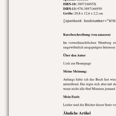
ISBN-10:
389716695X
ISBN-13:
978-3897166950
Größe:
20,8 x 12,6 x 2,2 cm
[openbook booknumber="978
Kurzbeschreibung (von amazon)
Im vorweihnachtlichen Nürnberg er
ungewöhnlich ausgeprägtes Interesse 
Über den Autor
Link
zur Homepage
Meine Meinung:
Anfangs hätte ich das Buch fast wie
mitreißend. Das legte sich aber mit d
wenn nicht alle fünf Minuten jemand 
Mein Fazit:
Leider sind die Bücher dieser Serie ve
Ähnliche Artikel