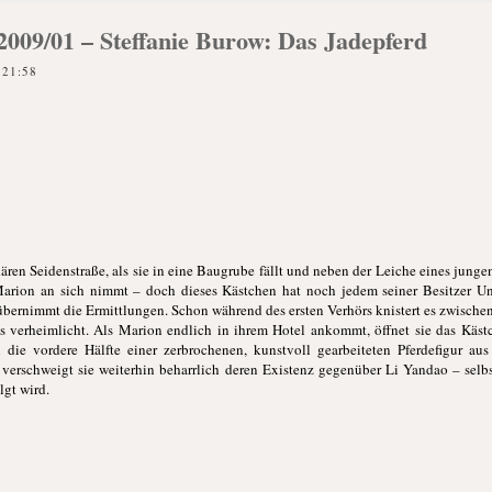
k 2009/01 – Steffanie Burow: Das Jadepferd
 21:58
dären Seidenstraße, als sie in eine Baugrube fällt und neben der Leiche eines junge
Marion an sich nimmt – doch dieses Kästchen hat noch jedem seiner Besitzer 
bernimmt die Ermittlungen. Schon während des ersten Verhörs knistert es zwischen
as verheimlicht. Als Marion endlich in ihrem Hotel ankommt, öffnet sie das Käst
 die vordere Hälfte einer zerbrochenen, kunstvoll gearbeiteten Pferdefigur aus
 verschweigt sie weiterhin beharrlich deren Existenz gegenüber Li Yandao – selb
lgt wird.