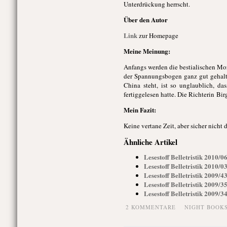
Unterdrückung herrscht.
Über den Autor
Link
zur Homepage
Meine Meinung:
Anfangs werden die bestialischen Mor
der Spannungsbogen ganz gut gehalt
China steht, ist so unglaublich, d
fertiggelesen hatte. Die Richterin Bi
Mein Fazit:
Keine vertane Zeit, aber sicher nicht 
Ähnliche Artikel
Lesestoff Belletristik 2010/0
Lesestoff Belletristik 2010/
Lesestoff Belletristik 2009/
Lesestoff Belletristik 2009/
Lesestoff Belletristik 2009
2 KOMMENTARE
NIGHT BOOK