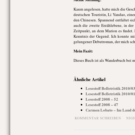
Kaum angelesen, hatte mich die Gesch
deutschen Touristin, Li Yandao, ei
den Chinesen. Spannend entfaltet si
auch die zweite Erzählebene, in de
Zeitpunkt, an dem Marion es findet.
Kenntnis der Gegend. Ich konnte mir
gelungener Debutroman, der mich scho
Mein Fazit:
Dieses Buch ist als Wanderbuch bei m
Ähnliche Artikel
Lesestoff Belletristik 2010/
Lesestoff Belletristik 2010/
Lesestoff 2008 – 52
Lesestoff 2008 – 47
Carmen Lobato – Im Land de
KOMMENTAR SCHREIBEN
NIG