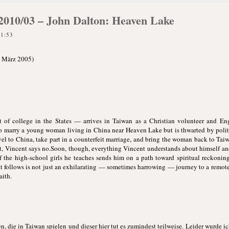
k 2010/03 – John Dalton: Heaven Lake
21:53
. März 2005)
of college in the States — arrives in Taiwan as a Christian volunteer and Eng
 marry a young woman living in China near Heaven Lake but is thwarted by politi
el to China, take part in a counterfeit marriage, and bring the woman back to Tai
nt, Vincent says no.Soon, though, everything Vincent understands about himself an
 the high-school girls he teaches sends him on a path toward spiritual reckoning.
t follows is not just an exhilarating — sometimes harrowing — journey to a remote
aith.
, die in Taiwan spielen und dieser hier tut es zumindest teilweise. Leider wurde i