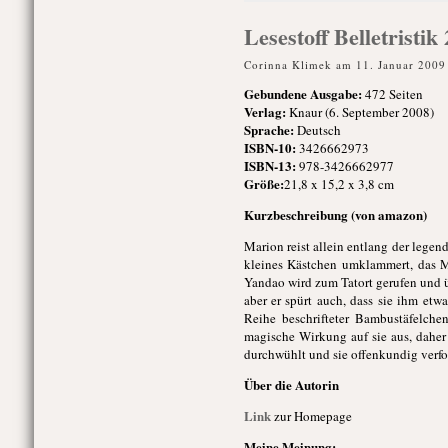
Lesestoff Belletristi
Corinna Klimek am 11. Januar 2009
Gebundene Ausgabe:
472 Seiten
Verlag:
Knaur (6. September 2008)
Sprache:
Deutsch
ISBN-10:
3426662973
ISBN-13:
978-3426662977
Größe:
21,8 x 15,2 x 3,8 cm
Kurzbeschreibung (von amazon)
Marion reist allein entlang der legen
kleines Kästchen umklammert, das 
Yandao wird zum Tatort gerufen und ü
aber er spürt auch, dass sie ihm etw
Reihe beschrifteter Bambustäfelchen
magische Wirkung auf sie aus, daher
durchwühlt und sie offenkundig verfo
Über die Autorin
Link
zur Homepage
Meine Meinung: