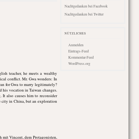
Nachtgedanken bei Facebook
Nachtgedanken bei Twitter
NÜTZLICHES
Anmelden
Eintrags-Feed
Kommentar-Feed
WordPress.org
lish teacher, he meets a wealthy
cal conflict. Mr. Gwa wonders: In
wan for Gwa to marry legitimately?
d his vocation in Taiwan changes.
 It also causes him to reconsider
 city in China, but an exploration
ch mit Vincent, dem Protagonisten,