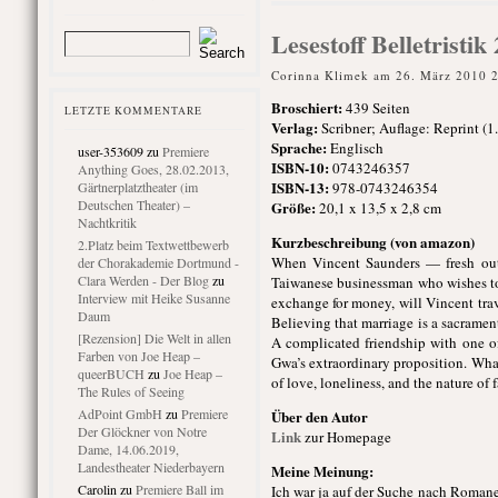
Lesestoff Belletristi
Corinna Klimek am 26. März 2010 
Broschiert
:
439 Seiten
LETZTE KOMMENTARE
Verlag:
Scribner; Auflage: Reprint (1
Sprache:
Englisch
user-353609
zu
Premiere
ISBN-10:
0743246357
Anything Goes, 28.02.2013,
ISBN-13:
Gärtnerplatztheater (im
978-0743246354
Deutschen Theater) –
Größe:
20,1 x 13,5 x 2,8 cm
Nachtkritik
Kurzbeschreibung (von amazon)
2.Platz beim Textwettbewerb
When Vincent Saunders — fresh out 
der Chorakademie Dortmund -
Clara Werden - Der Blog
zu
Taiwanese businessman who wishes to
Interview mit Heike Susanne
exchange for money, will Vincent trav
Daum
Believing that marriage is a sacrame
[Rezension] Die Welt in allen
A complicated friendship with one of
Farben von Joe Heap –
Gwa’s extraordinary proposition. Wha
queerBUCH
zu
Joe Heap –
of love, loneliness, and the nature of f
The Rules of Seeing
AdPoint GmbH
zu
Premiere
Über den Autor
Der Glöckner von Notre
Link
zur Homepage
Dame, 14.06.2019,
Landestheater Niederbayern
Meine Meinung:
Carolin
zu
Premiere Ball im
Ich war ja auf der Suche nach Romanen