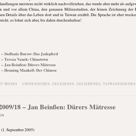
 Handlungen meistens nicht wirklich nachvollziehen. das wurde aber mehr als auf
n und vor allem China, den genauen Milieustudien, der feinen Zeichnung der 
en Details über das Leben dort und in Taiwan erzählt. Die Sprache ist eher troc
richt. es lohnt sich aber, bis dahin durchzuhalten!
1 – Steffanie Burow: Das Jadepferd
01 – Tereza Vanek: Chinatown
18 – Jan Beinßen: Dürers Mätresse
10 – Henning Mankell: Der Chinese
HT BOOKS
CHINESISCHES
,
GELESENES
,
GELIEHENES
,
TAIWANESISCHES
k 2009/18 – Jan Beinßen: Dürers Mätresse
:39
5 (1. September 2005)