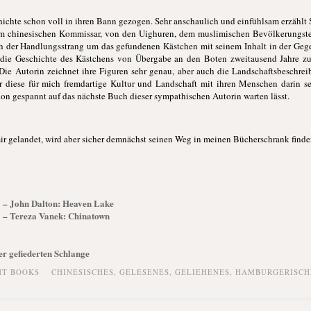
ichte schon voll in ihren Bann gezogen. Sehr anschaulich und einfühlsam erzählt 
nem chinesischen Kommissar, von den Uighuren, dem muslimischen Bevölkerungst
ch der Handlungsstrang um das gefundenen Kästchen mit seinem Inhalt in der Geg
r die Geschichte des Kästchens von Übergabe an den Boten zweitausend Jahre z
 Die Autorin zeichnet ihre Figuren sehr genau, aber auch die Landschaftsbeschr
 diese für mich fremdartige Kultur und Landschaft mit ihren Menschen darin se
n gespannt auf das nächste Buch dieser sympathischen Autorin warten lässt.
ir gelandet, wird aber sicher demnächst seinen Weg in meinen Bücherschrank finde
03 – John Dalton: Heaven Lake
01 – Tereza Vanek: Chinatown
r gefiederten Schlange
HT BOOKS
CHINESISCHES
,
GELESENES
,
GELIEHENES
,
HAMBURGERISCH