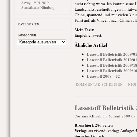
Savoy, 19.01.2019,
nicht richtig warm. Ich konnte seine
Staatstheater Nürnberg
Landschaftsbeschreibungen in Taiwa
China, spannend und mit vielen klein
Fahrt auf, als Vincent nach China aufb
KATEGORIEN
Mein Fazit:
Empfehlenswert.
Kategorien
Ähnliche Artikel
Lesestoff Belletristik 2009/0
Lesestoff Belletristik 2010/
Lesestoff Belletristik 2009/
Lesestoff Belletristik 2009/
Lesestoff 2008 – 52
KOMMENTAR SCHREIBEN
NIG
Lesestoff Belletristi
Corinna Klimek am 6. Juni 2009 09
Broschiert
:
286 Seiten
Verlag:
ars vivendi verlag; Auflage: 
Sprache:
Deutsch