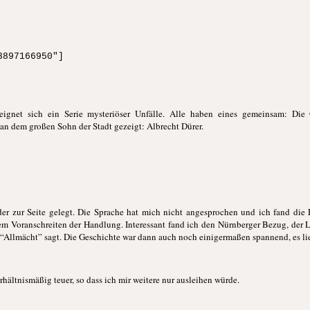
3897166950"]
eignet sich ein Serie mysteriöser Unfälle. Alle haben eines gemeinsam: Di
an dem großen Sohn der Stadt gezeigt: Albrecht Dürer.
der zur Seite gelegt. Die Sprache hat mich nicht angesprochen und ich fand die
em Voranschreiten der Handlung. Interessant fand ich den Nürnberger Bezug, der Lo
“Allmächt” sagt. Die Geschichte war dann auch noch einigermaßen spannend, es lies 
rhältnismäßig teuer, so dass ich mir weitere nur ausleihen würde.