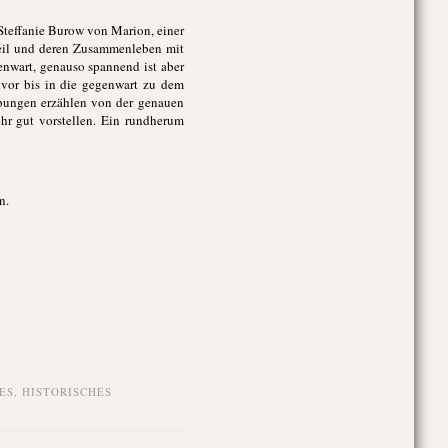
Steffanie Burow von Marion, einer
eil und deren Zusammenleben mit
enwart, genauso spannend ist aber
uvor bis in die gegenwart zu dem
eibungen erzählen von der genauen
hr gut vorstellen. Ein rundherum
n.
ES
,
HISTORISCHES