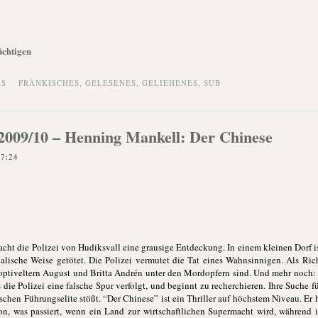
üchtigen
KS
FRÄNKISCHES
,
GELESENES
,
GELIEHENES
,
SUB
k 2009/10 – Henning Mankell: Der Chinese
17:24
cht die Polizei von Hudiksvall eine grausige Entdeckung. In einem kleinen Dorf 
lische Weise getötet. Die Polizei vermutet die Tat eines Wahnsinnigen. Als Rich
e Adoptiveltern August und Britta Andrén unter den Mordopfern sind. Und mehr noch
s die Polizei eine falsche Spur verfolgt, und beginnt zu recherchieren. Ihre Suche f
chen Führungselite stößt. “Der Chinese” ist ein Thriller auf höchstem Niveau. Er 
n, was passiert, wenn ein Land zur wirtschaftlichen Supermacht wird, während i