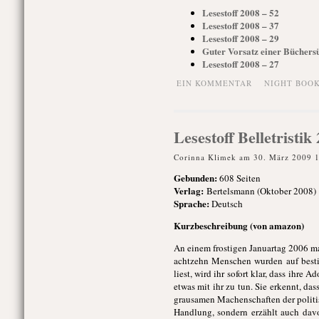
Lesestoff 2008 – 52
Lesestoff 2008 – 37
Lesestoff 2008 – 29
Guter Vorsatz einer Büchers
Lesestoff 2008 – 27
EIN KOMMENTAR
NIGHT BOO
Lesestoff Belletristi
Corinna Klimek am 30. März 2009 
Gebunden
:
608 Seiten
Verlag:
Bertelsmann (Oktober 2008)
Sprache:
Deutsch
Kurzbeschreibung (von amazon)
An einem frostigen Januartag 2006 ma
achtzehn Menschen wurden auf bestia
liest, wird ihr sofort klar, dass ihr
etwas mit ihr zu tun. Sie erkennt, das
grausamen Machenschaften der politis
Handlung, sondern erzählt auch davo