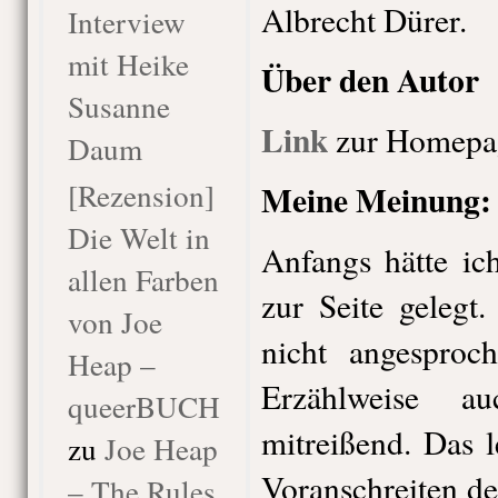
Albrecht Dürer.
Interview
mit Heike
Über den Autor
Susanne
Link
zur Homepa
Daum
[Rezension]
Meine Meinung:
Die Welt in
Anfangs hätte ic
allen Farben
zur Seite gelegt
von Joe
nicht angesproc
Heap –
Erzählweise a
queerBUCH
mitreißend. Das 
zu
Joe Heap
Voranschreiten de
– The Rules