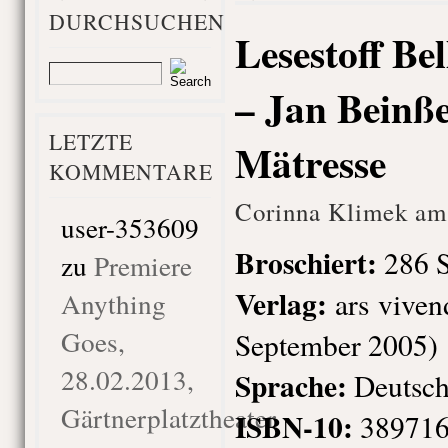
DURCHSUCHEN
Lesestoff Bel
– Jan Beinß
LETZTE
Mätresse
KOMMENTARE
Corinna Klimek am 
user-353609
Broschiert
:
286 S
zu
Premiere
Verlag:
ars vivend
Anything
Goes,
September 2005)
28.02.2013,
Sprache:
Deutsc
Gärtnerplatztheater
ISBN-10:
38971