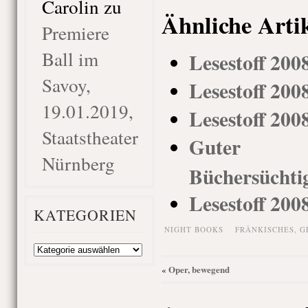
Carolin
zu
Ähnliche Arti
Premiere
Ball im
Lesestoff 200
Savoy,
Lesestoff 200
19.01.2019,
Lesestoff 200
Staatstheater
Guter V
Nürnberg
Büchersüchti
Lesestoff 200
KATEGORIEN
NIGHT BOOKS
FRÄNKISCHES
,
G
Kategorien
Oper, bewegend
«