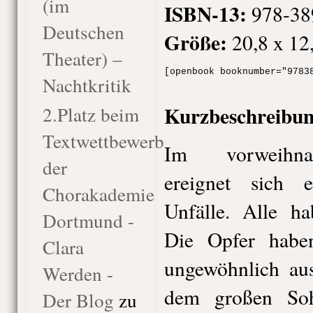
(im
ISBN-13:
978-38
Deutschen
Größe:
20,8 x 12
Theater) –
[openbook booknumber="9783
Nachtkritik
Kurzbeschreibun
2.Platz beim
Textwettbewerb
Im vorweihnac
der
ereignet sich e
Chorakademie
Unfälle. Alle h
Dortmund -
Die Opfer habe
Clara
ungewöhnlich aus
Werden -
dem großen Soh
Der Blog
zu