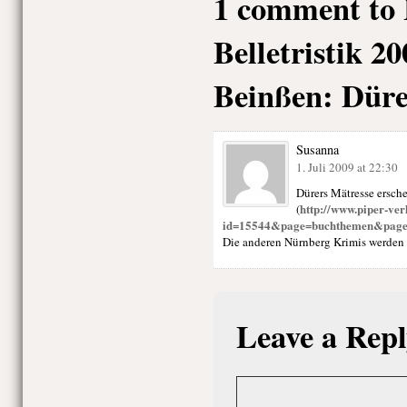
1 comment to 
Belletristik 2
Beinßen: Düre
Susanna
1. Juli 2009 at 22:30
Dürers Mätresse ersch
http://www.piper-ve
(
id=15544&page=buchthemen&pag
Die anderen Nürnberg Krimis werden 
Leave a Repl