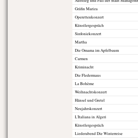
Aufstieg und Fall der Stadt Mahagon
Gräfin Mariza
Operettenkonzert
Künstlergespräch
Sinfoniekonzert
Martha
Die Omama im Apfelbaum
Carmen
Kriminacht
Die Fledermaus
La Bohème
Weihnachtskonzert
Hänsel und Gretel
Neujahrskonzert
L'Italiana in Algeri
Künstlergespräch
Liederabend Die Winterreise