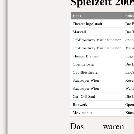
Spielzeit 200
Haus
Stüc
Theater Ingolstadt
Die P
Marstall
Das 
Off-Broadway Musicaltheater
Snoo
Off-Broadway Musicaltheater
Mensc
Theater Bremen
Euge
Oper Leipzig
Die L
Cuvilliéstheater
La C
Staatsoper Wien
Rose
Staatsoper Wien
Wert
Carl-Orff-Saal
Die Q
Boxwerk
Oper
Movimento
Künst
Das waren 