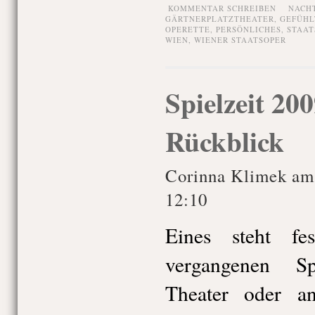
KOMMENTAR SCHREIBEN
NACH
GÄRTNERPLATZTHEATER
,
GEFÜHL
OPERETTE
,
PERSÖNLICHES
,
STAAT
WIEN
,
WIENER STAATSOPER
Spielzeit 20
Rückblick
Corinna Klimek am
12:10
Eines steht f
vergangenen Sp
Theater oder an