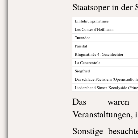
Staatsoper in der 
Einführungsmatinee
Les Contes d'Hoffmann
Turandot
Parsifal
Ringmatinée 4: Geschlechter
La Cenerentola
Siegfried
Das schlaue Füchslein (Opernstudio i
Liederabend Simon Keenlyside (Prinz
Das waren 
Veranstaltungen, 
Sonstige besucht