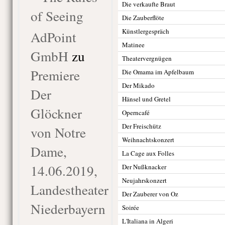
Die verkaufte Braut
of Seeing
Die Zauberflöte
Künstlergespräch
AdPoint
Matinee
GmbH
zu
Theatervergnügen
Premiere
Die Omama im Apfelbaum
Der Mikado
Der
Hänsel und Gretel
Glöckner
Operncafé
Der Freischütz
von Notre
Weihnachtskonzert
Dame,
La Cage aux Folles
14.06.2019,
Der Nußknacker
Neujahrskonzert
Landestheater
Der Zauberer von Oz
Niederbayern
Soirée
L'Italiana in Algeri