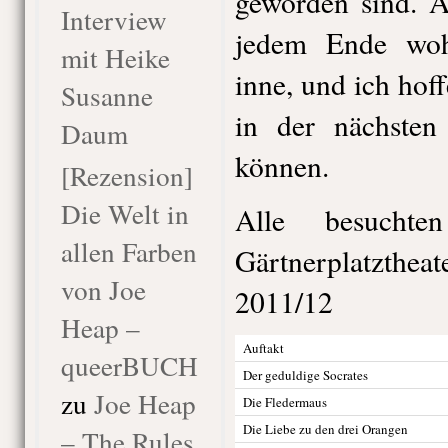
geworden sind. A
Interview
jedem Ende woh
mit Heike
inne, und ich hof
Susanne
in der nächsten 
Daum
können.
[Rezension]
Die Welt in
Alle besuchte
allen Farben
Gärtnerplatzthea
von Joe
2011/12
Heap –
Auftakt
queerBUCH
Der geduldige Socrates
zu
Joe Heap
Die Fledermaus
Die Liebe zu den drei Orangen
– The Rules