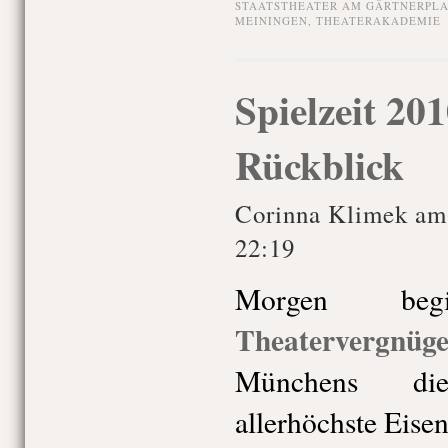
STAATSTHEATER AM GÄRTNERPLA
MEININGEN
,
THEATERAKADEMIE
Spielzeit 20
Rückblick
Corinna Klimek am
22:19
Morgen be
Theatervergnüg
Münchens die
allerhöchste Eise