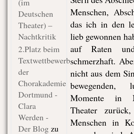
(im
Menschen, Absc
Deutschen
das ich in den l
Theater) –
lieb gewonnen ha
Nachtkritik
auf Raten und
2.Platz beim
Textwettbewerb
schmerzhaft. Abe
der
nicht aus dem Sin
Chorakademie
bewegenden, lu
Dortmund -
Momente in M
Clara
Theater zurück
Werden -
Menschen in Ko
Der Blog
zu