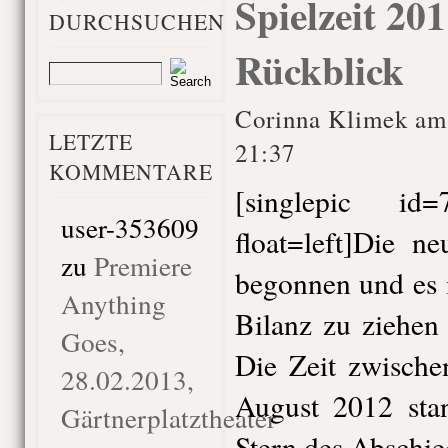
Spielzeit 20
DURCHSUCHEN
Rückblick
Corinna Klimek am
LETZTE
21:37
KOMMENTARE
[singlepic i
user-353609
float=left]Die n
zu
Premiere
begonnen und es i
Anything
Bilanz zu ziehen
Goes,
Die Zeit zwisch
28.02.2013,
August 2012 sta
Gärtnerplatztheater
Stern des Abschie