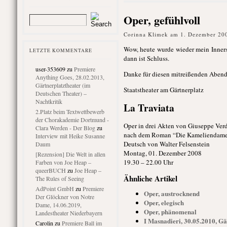
Oper, gefühlvoll
Corinna Klimek am 1. Dezember 20
Wow, heute wurde wieder mein Inners
LETZTE KOMMENTARE
dann ist Schluss.
user-353609
zu
Premiere
Danke für diesen mitreißenden Abend 
Anything Goes, 28.02.2013,
Gärtnerplatztheater (im
Staatstheater am Gärtnerplatz
Deutschen Theater) –
Nachtkritik
La Traviata
2.Platz beim Textwettbewerb
der Chorakademie Dortmund -
Oper in drei Akten von Giuseppe Verd
Clara Werden - Der Blog
zu
nach dem Roman “Die Kameliendame” 
Interview mit Heike Susanne
Deutsch von Walter Felsenstein
Daum
Montag, 01. Dezember 2008
[Rezension] Die Welt in allen
19.30 – 22.00 Uhr
Farben von Joe Heap –
queerBUCH
zu
Joe Heap –
Ähnliche Artikel
The Rules of Seeing
AdPoint GmbH
zu
Premiere
Oper, austrocknend
Der Glöckner von Notre
Oper, elegisch
Dame, 14.06.2019,
Oper, phänomenal
Landestheater Niederbayern
I Masnadieri, 30.05.2010, Gä
Carolin
zu
Premiere Ball im