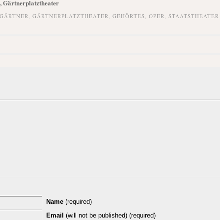
, Gärtnerplatztheater
GÄRTNER
,
GÄRTNERPLATZTHEATER
,
GEHÖRTES
,
OPER
,
STAATSTHEATER
Name
(required)
Email
(will not be published) (required)