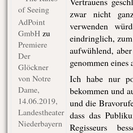
Vertrauens geschl
of Seeing
zwar nicht gan
AdPoint
verwenden würd
GmbH
zu
eindringlich, zu
Premiere
aufwühlend, aber
Der
genommen eines au
Glöckner
von Notre
Ich habe nur po
Dame,
bekommen und auc
14.06.2019,
und die Bravoruf
Landestheater
dass das Publik
Niederbayern
Regisseurs bes