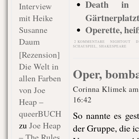
Death in V
Interview
Gärtnerplatz
mit Heike
Operette, heiß
Susanne
Daum
2 KOMMENTARE
NIGHTOUT
D
SCHAUSPIEL
,
SHAKESPEARE
[Rezension]
Die Welt in
Oper, bomba
allen Farben
Corinna Klimek am
von Joe
16:42
Heap –
queerBUCH
So nannte es ges
zu
Joe Heap
der Gruppe, die i
– The Rules