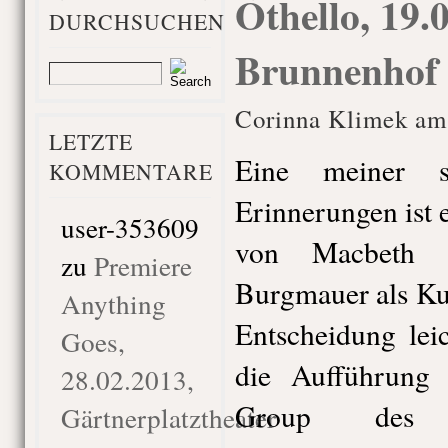
Othello, 19.
DURCHSUCHEN
Brunnenhof 
Corinna Klimek am 
LETZTE
Eine meiner sc
KOMMENTARE
Erinnerungen ist 
user-353609
von Macbeth m
zu
Premiere
Burgmauer als Kul
Anything
Entscheidung lei
Goes,
die Aufführung
28.02.2013,
Group des Sh
Gärtnerplatztheater