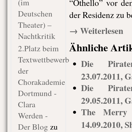
(im
“Othello” vor de
Deutschen
der Residenz zu b
Theater) –
→ Weiterlesen
Nachtkritik
Ähnliche Arti
2.Platz beim
Textwettbewerb
Die Pirat
der
23.07.2011, G
Chorakademie
Die Pirat
Dortmund -
29.05.2011, G
Clara
The Merry 
Werden -
14.09.2010, S
Der Blog
zu