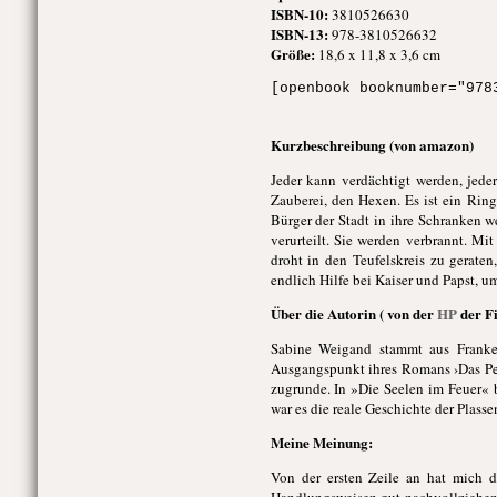
ISBN-10:
3810526630
ISBN-13:
978-3810526632
Größe:
18,6 x 11,8 x 3,6 cm
[openbook booknumber="978
Kurzbeschreibung (von amazon)
Jeder kann verdächtigt werden, jede
Zauberei, den Hexen. Es ist ein Rin
Bürger der Stadt in ihre Schranken w
verurteilt. Sie werden verbrannt. Mi
droht in den Teufelskreis zu gerat
endlich Hilfe bei Kaiser und Papst,
Über die Autorin ( von der
HP
der Fi
Sabine Weigand stammt aus Franken
Ausgangspunkt ihres Romans ›Das Pe
zugrunde. In »Die Seelen im Feuer« 
war es die reale Geschichte der Plas
Meine Meinung:
Von der ersten Zeile an hat mich d
Handlungsweisen gut nachvollziehen. 