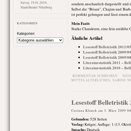
Savoy, 19.01.2019,
sondern anschaulich dargestellt und 
Staatstheater Nürnberg
Selbst die “Bösen”, Chajim und Barba
ist perfekt gelungen und lässt einem
Mein Fazit:
KATEGORIEN
Starke Charaktere, eine fein erzählte
Kategorien
Ähnliche Artikel
Lesestoff Belletristik 2011/
Lesestoff Belletristik 2009/
Lesestoff Belletristik 2009/
Literaturstatistik 2011 – Bell
Literaturstatistik 2010 – Bell
KOMMENTAR SCHREIBEN
NIG
MITTELALTERLICHES
,
SABINE W
Lesestoff Belletristi
Corinna Klimek am 3. März 2009 0
Gebunden
:
528 Seiten
Verlag:
Krüger; Auflage: 1 (13. Okto
Sprache:
Deutsch