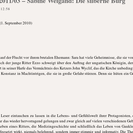
k 2011/03 – Sabine Weigand: Die silberne Burg
 12:58
 (1. September 2010)
 ist auf der Flucht vor ihrem brutalen Ehemann: Sara hat viele Geheimnisse, die sie v
ch der junge Ritter Ezzo schweigt über den Auftrag der ungarischen Königin, der
in seiner Harfe das Vermächtnis des Ketzers John Wyclif, das die Kirche unbedingt
 Konstanz in Machtintrigen, die sie in große Gefahr stürzen. Denn sie hüten ein G
eser eintauchen zu lassen in die Lebens- und Gefühlswelt ihrer Protagonisten, d
hr das wieder hervorragend gelungen und zwar gleich auf vielen verschiedenen Ge
eben eines Ritters, die Medizingeschichte und schließlich das Leben von Gauklern
fgesetzt wirkt, niemals belehrend, sondern immer stimmig und informativ. Die Th