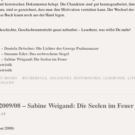
mit historischen Dokumenten belegt. Die Charaktere sind gut herausgearbeitet, ihr
ra, sind so gezeichnet, dass man ihre Motivation verstehen kann. Der Wechsel der 
 das Buch kaum noch aus der Hand legen.
 Geschichte, Geschichtsunterricht quasi nebenbei – Leserherz, was willst Du mehr!
05 – Daniela Dröscher: Die Lichter des George Psalmanazar
09 – Susanne Eder: Das zerbrochene Siegel
08 – Sabine Weigand: Die Seelen im Feuer
etristik
etristik
HT BOOKS
BÜCHEREULE
,
GELESENES
,
HISTORISCHES
,
LESERUNDE
,
LIT
EIGAND
k 2009/08 – Sabine Weigand: Die Seelen im Feuer
8:15
ber 2008)