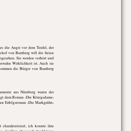
 es die Angst vor dem Teufel, der
chof von Bamberg will die freien
abgesehen. Sie werden verhört und
enwahn Wirklichkeit ist. Auch sie
 Bekommen die Bürger von Bamberg
okumente aus Nürnberg waren der
liegt dem Roman ›Die Königsdame‹
en Erfolgsroman ›Die Markgräfin‹
charakterisiert, ich konnte ihre
, der Gier, aber auch der kleinen