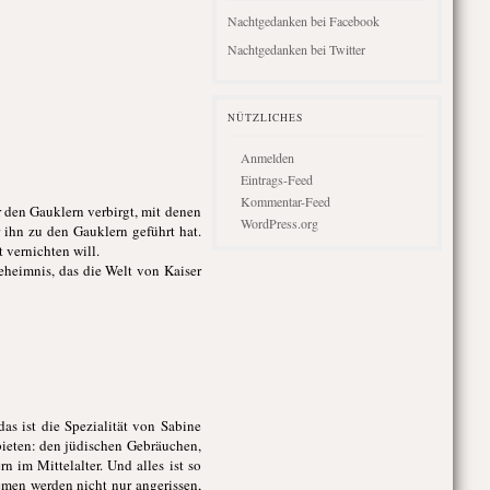
Nachtgedanken bei Facebook
Nachtgedanken bei Twitter
NÜTZLICHES
Anmelden
Eintrags-Feed
Kommentar-Feed
or den Gauklern verbirgt, mit denen
WordPress.org
 ihn zu den Gauklern geführt hat.
 vernichten will.
eheimnis, das die Welt von Kaiser
as ist die Spezialität von Sabine
bieten: den jüdischen Gebräuchen,
 im Mittelalter. Und alles ist so
emen werden nicht nur angerissen,