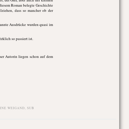
on diesem Roman belegte Geschichte
lziehen, dass so mancher ob der
ekannte Ausdrücke wurden quasi im
lich so passiert ist.
ser Autorin liegen schon auf dem
INE WEIGAND
,
SUB