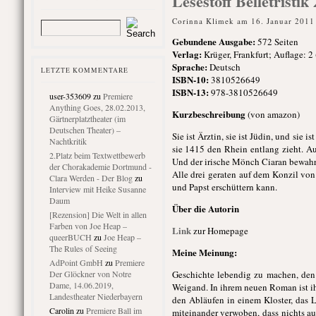
Lesestoff Belletristi
Corinna Klimek am 16. Januar 2011
Gebundene Ausgabe
:
572 Seiten
Verlag:
Krüger, Frankfurt; Auflage: 2
Sprache:
Deutsch
LETZTE KOMMENTARE
ISBN-10:
3810526649
ISBN-13:
978-3810526649
user-353609
zu
Premiere
Anything Goes, 28.02.2013,
Kurzbeschreibung
(von amazon)
Gärtnerplatztheater (im
Deutschen Theater) –
Sie ist Ärztin, sie ist Jüdin, und sie
Nachtkritik
sie 1415 den Rhein entlang zieht. Au
2.Platz beim Textwettbewerb
Und der irische Mönch Ciaran bewahrt 
der Chorakademie Dortmund -
Alle drei geraten auf dem Konzil von
Clara Werden - Der Blog
zu
und Papst erschüttern kann.
Interview mit Heike Susanne
Daum
Über die Autorin
[Rezension] Die Welt in allen
Farben von Joe Heap –
Link
zur Homepage
queerBUCH
zu
Joe Heap –
The Rules of Seeing
Meine Meinung:
AdPoint GmbH
zu
Premiere
Der Glöckner von Notre
Geschichte lebendig zu machen, den L
Dame, 14.06.2019,
Weigand. In ihrem neuen Roman ist i
Landestheater Niederbayern
den Abläufen in einem Kloster, das L
Carolin
zu
Premiere Ball im
miteinander verwoben, dass nichts au