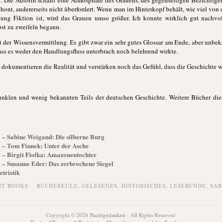
schont, andererseits nicht überfordert. Wenn man im Hinterkopf behält, wie viel v
ng Fiktion ist, wird das Grauen umso größer. Ich konnte wirklich gut nachvol
bst zu zweifeln begann.
rt der Wissensvermittlung. Es gibt zwar ein sehr gutes Glossar am Ende, aber unb
ss es weder den Handlungsfluss unterbrach noch belehrend wirkte.
okumentieren die Realität und verstärken noch das Gefühl, dass die Geschichte wirk
unklen und wenig bekannten Teils der deutschen Geschichte. Weitere Bücher die
03 – Sabine Weigand: Die silberne Burg
33 – Tom Finnek: Unter der Asche
24 – Birgit Fiolka: Amazonentochter
09 – Susanne Eder: Das zerbrochene Siegel
etristik
HT BOOKS
BÜCHEREULE
,
GELESENES
,
HISTORISCHES
,
LESERUNDE
,
SAB
Copyright © 2026
Nachtgedanken
- All Rights Reserved