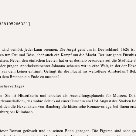
33810526632"]
r wird verhört, jeder kann brennen. Die Angst geht um in Deutschland. 1626 ist
gen um Gut und Böse, aber auch ein Kampf um die Macht. Der intrigante Fürstbis
eisen. Neben den einfachen Leuten hat er es deshalb besonders auf die Stadträte 
t der jungen Apothekerstochter Johanna schauen wir in eine Welt, in der der Hex
en, aus dem keiner entrinnt. Gelingt ihr die Flucht ins weltoffene Amsterdam?
 um dem Brennen ein Ende zu machen?
scherverlage)
. Sie ist Historikerin und arbeitet als Ausstellungsplanerin für Museen. D
rlenmedaillon‹, das wahre Schicksal einer Osmanin am Hof August des Starken 
bilden die Hexenakten von Bamberg die historische Romanvorlage, bei ihrem erst
senburg bei Kulmbach.
ieser Roman gefesselt und in seinen Bann gezogen. Die Figuren sind sehr gut 
Die Autorin schafft eine Atmosphäre des Grauens, des gegenseitigen Bezichtigens