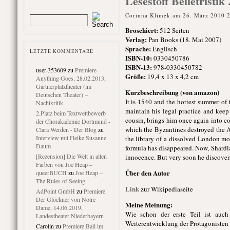
Lesestoff Belletristi
Corinna Klimek am 26. März 2010 
Broschiert
:
512 Seiten
Verlag:
Pan Books (18. Mai 2007)
Sprache:
Englisch
LETZTE KOMMENTARE
ISBN-10:
0330450786
ISBN-13:
978-0330450782
user-353609
zu
Premiere
Größe:
19,4 x 13 x 4,2 cm
Anything Goes, 28.02.2013,
Gärtnerplatztheater (im
Kurzbeschreibung (von amazon)
Deutschen Theater) –
It is 1540 and the hottest summer of
Nachtkritik
maintain his legal practice and keep
2.Platz beim Textwettbewerb
cousin, brings him once again into c
der Chorakademie Dortmund -
which the Byzantines destroyed the Ar
Clara Werden - Der Blog
zu
Interview mit Heike Susanne
the library of a dissolved London mon
Daum
formula has disappeared. Now, Shardla
[Rezension] Die Welt in allen
innocence. But very soon he discovers
Farben von Joe Heap –
Über den Autor
queerBUCH
zu
Joe Heap –
The Rules of Seeing
Link
zur Wikipediaseite
AdPoint GmbH
zu
Premiere
Der Glöckner von Notre
Meine Meinung:
Dame, 14.06.2019,
Wie schon der erste Teil ist auc
Landestheater Niederbayern
Weiterentwicklung der Protagonisten 
Carolin
zu
Premiere Ball im