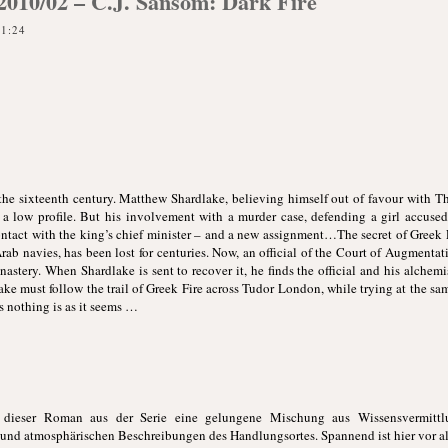
k 2010/02 – C.J. Sansom: Dark Fire
21:24
 the sixteenth century. Matthew Shardlake, believing himself out of favour with T
 a low profile. But his involvement with a murder case, defending a girl accuse
ontact with the king’s chief minister – and a new assignment…The secret of Greek 
ab navies, has been lost for centuries. Now, an official of the Court of Augmentat
astery. When Shardlake is sent to recover it, he finds the official and his alchemi
ke must follow the trail of Greek Fire across Tudor London, while trying at the sam
 nothing is as it seems …
h dieser Roman aus der Serie eine gelungene Mischung aus Wissensvermittl
und atmosphärischen Beschreibungen des Handlungsortes. Spannend ist hier vor al