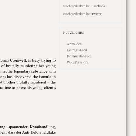
Nachtgedanken bei Facebook
Nachtgedanken bei Twitter
NÜTZLICHES
Anmelden
Eintrags-Feed
Kommentar-Feed
homas Cromwell, is busy trying to
WordPress.org
d of brutally murdering her young
Fire, the legendary substance with
ions has discovered the formula in
st brother brutally murdered – the
e time to prove his young client’s
ung, spannender Krimihandlung,
lem, dass der Anti-Held Shardlake