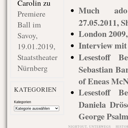
Carolin
zu
Much ado
Premiere
27.05.2011, S
Ball im
London 2009, 
Savoy,
Interview mi
19.01.2019,
Lesestoff Be
Staatstheater
Nürnberg
Sebastian Ba
of Eneas McN
KATEGORIEN
Lesestoff Be
Daniela Drös
Kategorien
George Psal
NIGHTOUT,
UNTERWEGS
HISTO