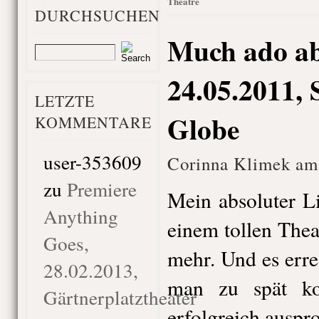
Theatre
DURCHSUCHEN
Much ado ab
24.05.2011, 
LETZTE
Globe
KOMMENTARE
user-353609
Corinna Klimek am
zu
Premiere
Mein absoluter L
Anything
einem tollen Thea
Goes,
mehr. Und es err
28.02.2013,
man zu spät k
Gärtnerplatztheater
erfolgreich auspro