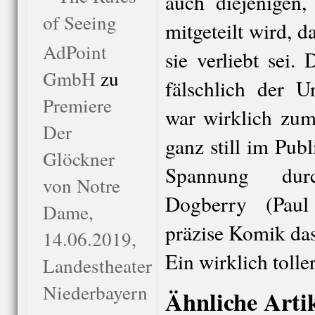
auch diejenigen,
of Seeing
mitgeteilt wird, d
AdPoint
sie verliebt sei.
GmbH
zu
fälschlich der U
Premiere
war wirklich zu
Der
ganz still im Pub
Glöckner
Spannung dur
von Notre
Dogberry (Paul
Dame,
präzise Komik das
14.06.2019,
Ein wirklich toll
Landestheater
Niederbayern
Ähnliche Arti