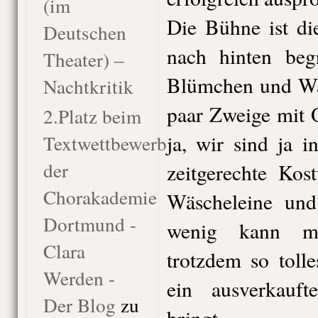
(im
Die Bühne ist di
Deutschen
nach hinten beg
Theater) –
Blümchen und Was
Nachtkritik
paar Zweige mit 
2.Platz beim
ja, wir sind ja 
Textwettbewerb
der
zeitgerechte Kos
Chorakademie
Wäscheleine und
Dortmund -
wenig kann m
Clara
trotzdem so toll
Werden -
ein ausverkau
Der Blog
zu
bringt.