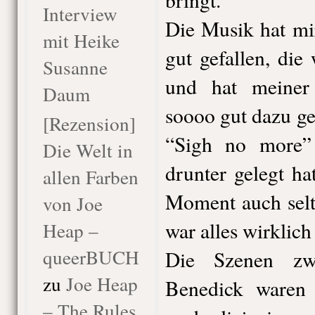
Interview
Die Musik hat mi
mit Heike
gut gefallen, die
Susanne
und hat meiner
Daum
soooo gut dazu ge
[Rezension]
“Sigh no more”
Die Welt in
drunter gelegt ha
allen Farben
Moment auch selt
von Joe
war alles wirklich
Heap –
queerBUCH
Die Szenen zw
zu
Joe Heap
Benedick waren 
– The Rules