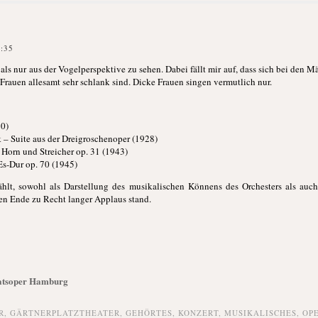
8:35
als nur aus der Vogelperspektive zu sehen. Dabei fällt mir auf, dass sich bei den
 Frauen allesamt sehr schlank sind. Dicke Frauen singen vermutlich nur.
20)
 – Suite aus der Dreigroschenoper (1928)
 Horn und Streicher op. 31 (1943)
Es-Dur op. 70 (1945)
lt, sowohl als Darstellung des musikalischen Könnens des Orchesters als auc
sen Ende zu Recht langer Applaus stand.
aatsoper Hamburg
R
,
GÄRTNERPLATZTHEATER
,
GEHÖRTES
,
KONZERT
,
MUSIKALISCHES
,
OP