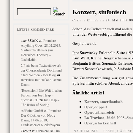
Konzert, sinfonisch
Corinna Klimek am 24. Mai 2008 0
Schön, das Orchester auch mal anders 
LETZTE KOMMENTARE
unter der Weste verbirgt, während die
user-353609
zu
Premiere
Gespielt wurde
Anything Goes, 28.02.2013,
Gärtnerplatztheater (im
Igor Strawinsky, Pulcinella-Suite (19
Deutschen Theater) –
Kurt Weill, Kleine Dreigroschenmusik
Nachtkritik
Benjamin Britten, Serenade für Tenor,
2.Platz beim Textwettbewerb
Dimitri Schostakowitsch, 9. Sinfonie 
der Chorakademie Dortmund -
Clara Werden - Der Blog
zu
Die Zusammenstellung war gut gewäh
Interview mit Heike Susanne
Spielzeit. Ein schöner Abend, an des
Daum
[Rezension] Die Welt in allen
Ähnliche Artikel
Farben von Joe Heap –
queerBUCH
zu
Joe Heap –
Konzert, amerikanisch
The Rules of Seeing
Oper, doppelt
AdPoint GmbH
zu
Premiere
Oper, tränenreich
Der Glöckner von Notre
La Traviata, 26.06.2008, St
Dame, 14.06.2019,
Oper, schicksalhaft
Landestheater Niederbayern
Carolin
zu
Premiere Ball im
NACHTMUSIK
ESSEN
,
GÄRTNE