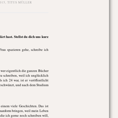
015
,
TITUS MÜLLER
rt hast. Stellst du dich uns kurz
rau spazieren gehe, schreibe ich
, wer eigentlich die ganzen Bücher
u schreiben, weil ich unglücklich
ich 24 war, ist er veröffentlicht
 geschwänzt, und nach dem Studium
einem viele Geschichten. Das ist
omanform bringen, weil mein Leben
die ich gerne noch schreiben will,