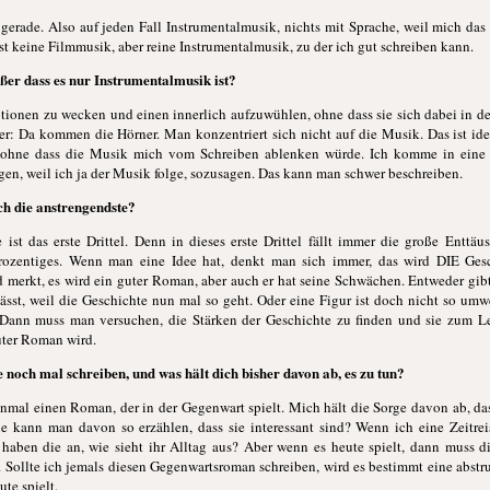
ge gerade. Also auf jeden Fall Instrumentalmusik, nichts mit Sprache, weil mich da
t keine Filmmusik, aber reine Instrumentalmusik, zu der ich gut schreiben kann.
er dass es nur Instrumentalmusik ist?
otionen zu wecken und einen innerlich aufzuwühlen, ohne dass sie sich dabei in 
der: Da kommen die Hörner. Man konzentriert sich nicht auf die Musik. Das ist ide
 ohne dass die Musik mich vom Schreiben ablenken würde. Ich komme in eine r
gen, weil ich ja der Musik folge, sozusagen. Das kann man schwer beschreiben.
ch die anstrengendste?
 ist das erste Drittel. Denn in dieses erste Drittel fällt immer die große Entt
rozentiges. Wenn man eine Idee hat, denkt man sich immer, das wird DIE Gesc
 merkt, es wird ein guter Roman, aber auch er hat seine Schwächen. Entweder gibt
ässt, weil die Geschichte nun mal so geht. Oder eine Figur ist doch nicht so umwe
Dann muss man versuchen, die Stärken der Geschichte zu finden und sie zum Le
uter Roman wird.
noch mal schreiben, und was hält dich bisher davon ab, es zu tun?
inmal einen Roman, der in der Gegenwart spielt. Mich hält die Sorge davon ab, da
ie kann man davon so erzählen, dass sie interessant sind? Wenn ich eine Zeitrei
haben die an, wie sieht ihr Alltag aus? Aber wenn es heute spielt, dann muss d
. Sollte ich jemals diesen Gegenwartsroman schreiben, wird es bestimmt eine abstr
ute spielt.