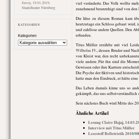
Savoy, 19.01.2019,
viel veränderte. Das Volk wollte meh
Staatstheater Nürnberg
zunehmend beunruhigt sind von den
Die Idee zu diesem Roman kam über
heutzutage ein Schloss gebaut wird, 
KATEGORIEN
und zahllose andere Quellen. Den Abl
erfunden.
Kategorien
Titus Müller erzählte mit viel Leid
Wilhelm IV.
, dessen Bruder und Na
von Kleist war, den recht unbekannt
viele andere. Für ihn sind die Mome
Gewissen oder ihre Karriere entschei
Die Psyche der fiktiven und historisc
hatte man den Eindruck, er hätte eine
Das Leben damals käme uns so ander
gekämpft, das uns selbstverständlich 
Sein nächstes Buch wird Mitte des 20
Ähnliche Artikel
Lesung Claire Hajaj, 14.03.2
Interview mit Titus Müller
Lesestoff Belletristik 2010/0