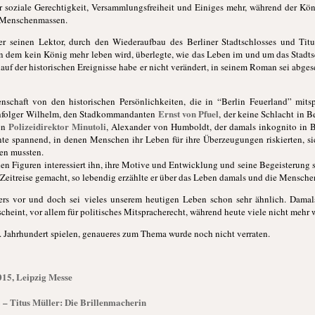
r soziale Gerechtigkeit, Versammlungsfreiheit und Einiges mehr, während der Kön
 Menschenmassen.
 seinen Lektor, durch den Wiederaufbau des Berliner Stadtschlosses und Titu
in dem kein König mehr leben wird, überlegte, wie das Leben im und um das Stadts
auf der historischen Ereignisse habe er nicht verändert, in seinem Roman sei abg
enschaft von den historischen Persönlichkeiten, die in “Berlin Feuerland” mits
Ernst von Pfuel
chfolger Wilhelm, den Stadkommandanten
, der keine Schlacht in B
Polizeidirektor Minutoli
en
, Alexander von Humboldt, der damals inkognito in B
nte spannend, in denen Menschen ihr Leben für ihre Überzeugungen riskierten, si
den mussten.
hen Figuren interessiert ihn, ihre Motive und Entwicklung und seine Begeisterung 
 Zeitreise gemacht, so lebendig erzählte er über das Leben damals und die Mensche
s vor und doch sei vieles unserem heutigen Leben schon sehr ähnlich. Damals
scheint, vor allem für politisches Mitspracherecht, während heute viele nicht mehr
. Jahrhundert spielen, genaueres zum Thema wurde noch nicht verraten.
015, Leipzig Messe
8 – Titus Müller: Die Brillenmacherin