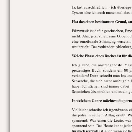
Ja, fast ausschließlich – ich überle
System
höre ich auch manchmal, das is
Hat das einen bestimmten Grund, auß
Filmmusik ist dafür geschrieben, Em
nicht: Aha, jetzt spielt eine Oboe, o
eine emotionale Stimmung versetzt,
weiterzieht. Das verhindert Ablenkun
Welche Phase eines Buches ist für di
Ich glaube, die anstrengendste Phase
prozentiges Buch, sondern ein 80-p
verändern! Dann schreibt man los und
Schwäche, die sich nicht ausbügeln l
habe. Schwächen sind immer dabei. 
Schwächen überstrahlen und es ein g
In welchem Genre möchtest du gerne 
Vielleicht schreibe ich irgendwann e
die jeder in seinem Alltag erlebt. W
spannend: Was essen die Leute, was 
spannend sein. Das Heute kennt jeder
für mich reizvoll ist, auch wenn sie he