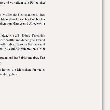
ig und vor allem sein Polizeichef
s Müller fand es spannend, dass
chloss damals war, las Tagebücher
esehen von Hannes und Alice wenig
König Friedrich
pielen, wie z.B.
erlin wollte und der engste Freund
erlin lebte, Theodor Fontane und
ch in Sekundenbruchteilen für ihr
sprang auf das Publikum über. Fast
n.
 hätten die Menschen für vieles
 wählen gehen.