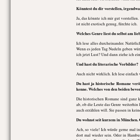
Könntest du dir vorstellen, irgend
Ja, das könnte ich mir gut vorstellen
ist nicht exotisch genug, fürchte ich.
Welches Genre liest du selbst am lie
Ich lese alles durcheinander. Natürli
Wenn es jeden Tag Nudeln geben würd
ich jetzt Lust? Und dann ziehe ich ei
Und hast du literarische Vorbilder?
Auch nicht wirklich. Ich lese einfach 
Du hast ja historische Romane veröf
kenne. Welches von den beiden bevo
Die historischen Romane sind ganz k
ab, ob die Leute das Genre weiterhin l
auch erzählen will. Sie passen in kei
Du wohnst seit kurzem in München. G
Ach, so viele! Ich würde gerne mal i
dort mal wieder sein. Oder in Hambur