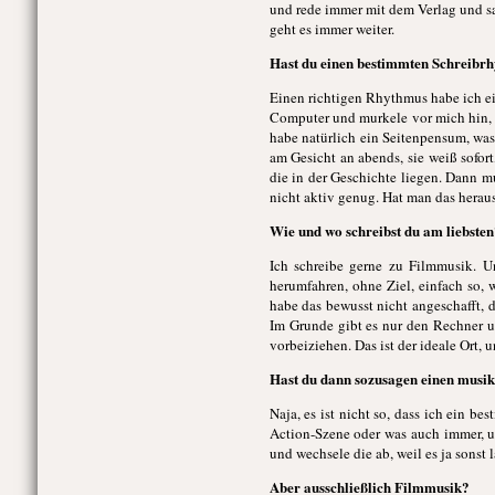
und rede immer mit dem Verlag und s
geht es immer weiter.
Hast du einen bestimmten Schreibrhy
Einen richtigen Rhythmus habe ich eig
Computer und murkele vor mich hin, b
habe natürlich ein Seitenpensum, was 
am Gesicht an abends, sie weiß sofor
die in der Geschichte liegen. Dann mu
nicht aktiv genug. Hat man das herau
Wie und wo schreibst du am liebste
Ich schreibe gerne zu Filmmusik. U
herumfahren, ohne Ziel, einfach so, 
habe das bewusst nicht angeschafft, 
Im Grunde gibt es nur den Rechner 
vorbeiziehen. Das ist der ideale Ort, 
Hast du dann sozusagen einen musika
Naja, es ist nicht so, dass ich ein 
Action-Szene oder was auch immer, u
und wechsele die ab, weil es ja sonst 
Aber ausschließlich Filmmusik?