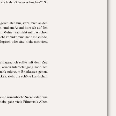
r euch als nächstes wünschen?“ So
sgeschlafen bin, setze mich an den
n, und am Abend höre ich auf. Ich
rt. Meine Frau sieht mir das schon
nicht vorankommt, hat das Gründe,
logisch oder sind nicht motiviert,
chlagen, ich sollte mit dem Zug
g keinen Internetzugang habe. Ich
chrank oder zum Briefkasten gehen.
ken, sieht die schöne Landschaft
 eine romantische Szene oder eine
 habe ganz viele Filmmusik-Alben