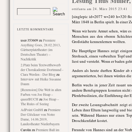
Lesung Titus Müller,
ottifanta am 24. März 2015 23:41
[singlepic id=2077 w=240 h=320 flo
März 1848 in Berlin spielt. In einer
LETZTE KOMMENTARE
Wenn wir heute Armut sehen, wäre e
Menschen aus den oberen Schichten
user-353609
zu
Premiere
Großstädte kennenlernen wollten.
Anything Goes, 28.02.2013,
Gärtnerplatztheater (im
Die Hauptfigur Hannes zeigt einige
Deutschen Theater) –
Strohsack, einen verbeulten Topf un
Nachtkritik
liest und versteht. Wenn er baden geh
2.Platz beim Textwettbewerb
der Chorakademie Dortmund -
Anders als heute durften Kinder ab 
Clara Werden - Der Blog
zu
argumentierten, bei ihnen würden die
Interview mit Heike Susanne
Daum
Berlin wuchs in jener Zeit rasant u
[Rezension] Die Welt in allen
andere Berufsgruppen konnten nicht s
Farben von Joe Heap –
Pferdebuslinien, die Einführung der 
queerBUCH
zu
Joe Heap –
The Rules of Seeing
Der zweite Lesungsabschnitt zeigt ei
AdPoint GmbH
zu
Premiere
Leben ihrer Eltern langweilig und b
Der Glöckner von Notre
sein. Während Hannes nur einen Topf
Dame, 14.06.2019,
Droschkenfahrt kostet.
Landestheater Niederbayern
Freunde von Hannes sind an der Vorbe
Carolin
zu
Premiere Ball im