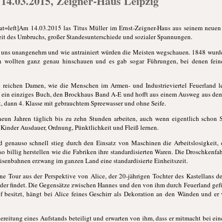
 14.03.2015, Zeigner-Haus Leipzig
at=left]Am 14.03.2015 las Titus Müller im Ernst-Zeigner-Haus aus seinem neu
 Zeit des Umbruchs, großer Standesunterschiede und sozialer Spannungen.
s uns unangenehm und wie antrainiert würden die Meisten wegschauen. 1848 wurd
 wollten ganz genau hinschauen und es gab sogar Führungen, bei denen fein
n reichen Damen, wie die Menschen im Armen- und Industrieviertel Feuerland le
d ein einziges Buch, den Brockhaus Band A-E und hofft aus einem Ausweg aus dem 
t, dann 4. Klasse mit gebrauchtem Spreewasser und ohne Seife.
neun Jahren täglich bis zu zehn Stunden arbeiten, auch wenn eigentlich schon S
 Kinder Ausdauer, Ordnung, Pünktlichkeit und Fleiß lernen.
nd genauso schnell stieg durch den Einsatz von Maschinen die Arbeitslosigkeit, 
o billig herstellen wie die Fabriken ihre standardisierten Waren. Die Droschkenfa
Eisenbahnen erzwang im ganzen Land eine standardisierte Einheitszeit.
ne Tour aus der Perspektive von Alice, der 20-jährigen Tochter des Kastellans des
ieder findet. Die Gegensätze zwischen Hannes und den von ihm durch Feuerland ge
 besitzt, hängt bei Alice feines Geschirr als Dekoration an den Wänden und er 
reitung eines Aufstands beteiligt und erwarten von ihm, dass er mitmacht bei ein