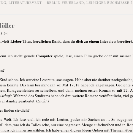
UNG,
LITERATUREVENT
BERLIN FEUERLAND
,
LEIPZIGER BUCHMESSE 2
üller
18:04
Lieber Titus, herzlichen Dank, dass du dich zu einem Interview bereiterklä
t=left]
nn ich nicht gerade Computer spiele, lese, einen Film gucke oder mit meiner F
en?
 Kind schon. Ich war eine Leseratte, sozusagen. Habe aber nie darüber nachgedacht
 sein könnte. Das kam bei mir dann so: Mit 17, 18 habe ich angefangen, Gedichte z
gen, Kurzgeschichten zu schreiben, und dann meinen ersten Roman so mit 22. Als 
ischofs
. Während des Studiums habe ich drei weitere Romane veröffentlicht, viel
 anständig gearbeitet. (
Lacht
.)
er finden sie dich?
e Welt. Ich lese viel, ich rede mit Leuten, gucke mir Sachen an … So begegnen 
 all dem, was ich da Tolles sehe, nur eine begrenzte Menge aufschreiben und in R
lb muss ich immer auswählen. Ich habe einen dicken Ideen-Ordner mit Themen, über 