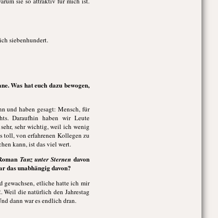
arum sie so attraktiv für mich ist.
ich siebenhundert.
ane. Was hat euch dazu bewogen,
hn und haben gesagt: Mensch, für
chts. Daraufhin haben wir Leute
ehr, sehr wichtig, weil ich wenig
s toll, von erfahrenen Kollegen zu
en kann, ist das viel wert.
n Roman
davon
Tanz unter Sternen
 war das unabhängig davon?
d gewachsen, etliche hatte ich mir
 Weil die natürlich den Jahrestag
Und dann war es endlich dran.