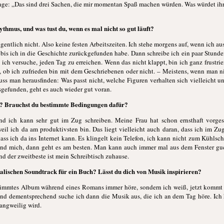
age: „Das sind drei Sachen, die mir momentan Spaß machen würden. Was würdet ih
thmus, und was tust du, wenn es mal nicht so gut läuft?
entlich nicht. Also keine festen Arbeitszeiten. Ich stehe morgens auf, wenn ich au
is ich in die Geschichte zurückgefunden habe. Dann schreibe ich ein paar Stunde
ich versuche, jeden Tag zu erreichen. Wenn das nicht klappt, bin ich ganz frustrie
t, ob ich zufrieden bin mit dem Geschriebenen oder nicht. – Meistens, wenn man 
ss man herausfinden: Was passt nicht, welche Figuren verhalten sich vielleicht un
sgefunden, geht es auch wieder gut voran.
n? Brauchst du bestimmte Bedingungen dafür?
nd ich kann sehr gut im Zug schreiben. Meine Frau hat schon ernsthaft vorges
weil ich da am produktivsten bin. Das liegt vielleicht auch daran, dass ich im Zu
dass ich da ins Internet kann. Es klingelt kein Telefon, ich kann nicht zum Kühls
und mich, dann geht es am besten. Man kann auch immer mal aus dem Fenster guc
und der zweitbeste ist mein Schreibtisch zuhause.
lischen Soundtrack für ein Buch? Lässt du dich von Musik inspirieren?
bestimmtes Album während eines Romans immer höre, sondern ich weiß, jetzt kommt
nd dementsprechend suche ich dann die Musik aus, die ich an dem Tag höre. Ich
langweilig wird.