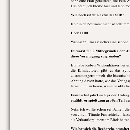
habe eine Frau geheiratet, die kein Z
Das heißt, ich bleibe hier und lebe m
Wie hoch ist dein aktueller SUB?
Ich bin da bestimmt nicht so schlimm 
Über 1100.
Wahnsinn! Das ist sicher eine schöne 
Du warst 2002 Mitbegründer der Au
diese Vereinigung zu gründen?
Ich habe Ruben Wickenhäuser bei ein
die Krimiautoren gibt es das Synd
zusammengetrommelt, die historische
Ahnung davon hatte, wie das Verlagsge
lernen und zu hören, was eine üblich
Demnächst jährt sich ja der Unter
erzählt, er spielt zum großen Teil 
Nein, ich wollte schon seit Jahren d
von einem Titanic-Fan schicken lasse
als Verkaufsargument im Blick hatten.
Wie hat sich die Recherche gestalte