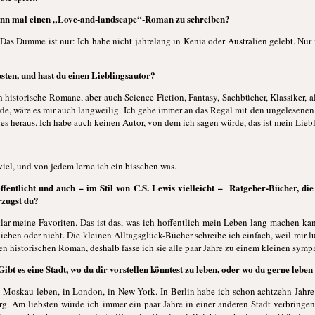
wann mal einen „Love-and-landscape“-Roman zu schreiben?
. Das Dumme ist nur: Ich habe nicht jahrelang in Kenia oder Australien gelebt. Nu
bsten, und hast du einen Lieblingsautor?
ch historische Romane, aber auch Science Fiction, Fantasy, Sachbücher, Klassiker, a
e, wäre es mir auch langweilig. Ich gehe immer an das Regal mit den ungelesene
nes heraus. Ich habe auch keinen Autor, von dem ich sagen würde, das ist mein Liebl
viel, und von jedem lerne ich ein bisschen was.
fentlicht und auch – im Stil von C.S. Lewis vielleicht – Ratgeber-Bücher, die 
rzugst du?
lar meine Favoriten. Das ist das, was ich hoffentlich mein Leben lang machen ka
ieben oder nicht. Die kleinen Alltagsglück-Bücher schreibe ich einfach, weil mir lu
nen historischen Roman, deshalb fasse ich sie alle paar Jahre zu einem kleinen sy
ibt es eine Stadt, wo du dir vorstellen könntest zu leben, oder wo du gerne leb
n Moskau leben, in London, in New York. In Berlin habe ich schon achtzehn Jahre
g. Am liebsten würde ich immer ein paar Jahre in einer anderen Stadt verbringen