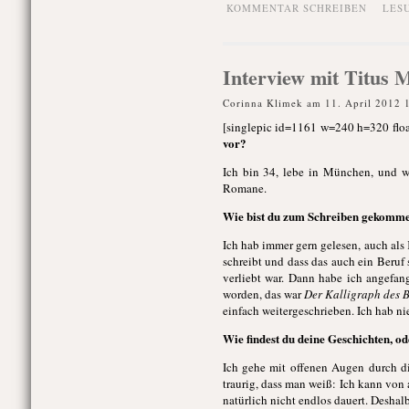
KOMMENTAR SCHREIBEN
LES
Interview mit Titus M
Corinna Klimek am 11. April 2012 
[singlepic id=1161 w=240 h=320 floa
vor?
Ich bin 34, lebe in München, und we
Romane.
Wie bist du zum Schreiben gekomm
Ich hab immer gern gelesen, auch als
schreibt und dass das auch ein Beruf
verliebt war. Dann habe ich angefan
worden, das war
Der Kalligraph des B
einfach weitergeschrieben. Ich hab nie
Wie findest du deine Geschichten, od
Ich gehe mit offenen Augen durch di
traurig, dass man weiß: Ich kann von
natürlich nicht endlos dauert. Desha