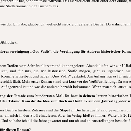
igeunerblut hat, sondern feste Wurzeln. Das ist vielleicht auch einer der Gründe, w
eine Städteträume in den Büchern aus.
wie du. Ich habe, glaube ich, vielleicht siebzig ungelesene Bücher. Du wahrscheinl
Bibliothek.
torenvereinigung „Quo Vadis“, die Vereinigung für Autoren historischer Rom
em Treffen vom Schriftstellerverband kennengelernt. Abends liefen wir zur U-Ba
ikat, und für uns, die wir historische Stoffe mögen, gibt es irgendwie ni
 Romane schreiben, und haben „Quo Vadis“ gestartet. Am Anfang war es für mich s
schäft läuft. Mein erster Roman stand erst kurz vor der Veröffentlichung. Da war e
e Auflagenzahl ist und was die anderen bezahlt bekommen. Wenn man sich austausch
gang der Titanic zum hundertsten Mal. Du hast in deinem letzten historische
auf der Titanic. Kam dir die Idee zum Buch im Hinblick auf den Jahrestag, oder
ieses Buch schreiben. Zuhause sind die Stapel an Büchern zur Titanic gewachsen un
n, um mich in den Stoff einzulesen. Aber im Verlag hieß es immer: Warte bis 2012.
 Und so habe ich all die Jahre gewartet und nur ab und an Ausstellungen besucht. 
t für diesen Roman?