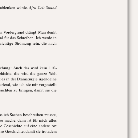
s ablenken würde.
Afro Celt Sound
den Vordergrund drängt. Man denkt
al für das Schreiben. Ich werde in
ichtige Strömung rein, die mich
äuschung: Auch das wird kein 110-
hichte, die wird die ganze Welt
 es in der Dramaturgie irgendeine
rfend, wie ich sie mir vorgestellt
uchten zu bringen, damit sie die
ss ich Sachen beschreiben müsste,
se mache, dann ist für mich alles
ie Geschichte auf eine andere Art
use Geschichte, damit sie trotzdem