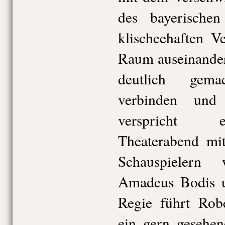
des bayerischen
klischeehaften V
Raum auseinander
deutlich gema
verbinden und
verspricht 
Theaterabend mi
Schauspielern
Amadeus Bodis u
Regie führt Robe
ein gern gesehe