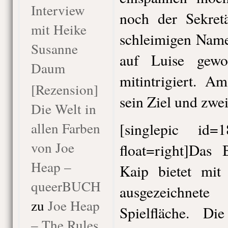
Interview
noch der Sekret
mit Heike
schleimigen Nam
Susanne
auf Luise gewo
Daum
mitintrigiert. A
[Rezension]
sein Ziel und zwei
Die Welt in
allen Farben
[singlepic id
von Joe
float=right]Das
Heap –
Kaip bietet mit
queerBUCH
ausgezeichnet
zu
Joe Heap
Spielfläche. Di
– The Rules