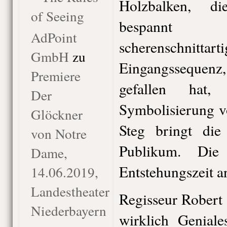
Holzbalken, d
of Seeing
bespannt s
AdPoint
scherenschnitta
GmbH
zu
Eingangssequenz,
Premiere
gefallen hat
Der
Symbolisierung v
Glöckner
Steg bringt die
von Notre
Publikum. Die
Dame,
Entstehungszeit a
14.06.2019,
Landestheater
Regisseur Robert
Niederbayern
wirklich Geniale