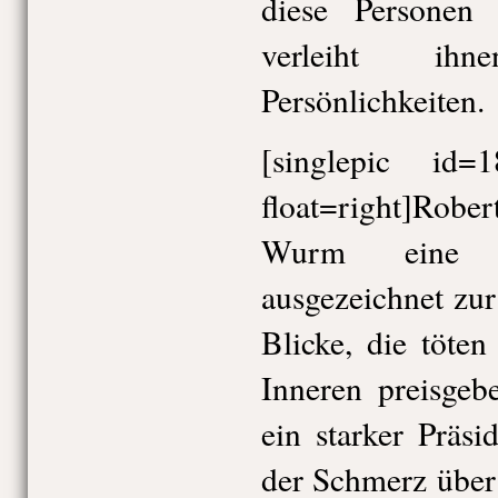
diese Personen 
verleiht ih
Persönlichkeiten.
[singlepic id
float=right]Rob
Wurm eine Sc
ausgezeichnet zur
Blicke, die töte
Inneren preisgeb
ein starker Präsi
der Schmerz über