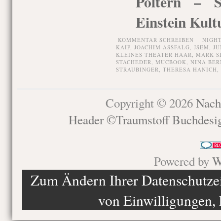
Poltern – S
Einstein Kult
KOMMENTAR SCHREIBEN
NIGHT
KAIP
,
JOACHIM ASSFALG
,
JSEM
,
JU
KLEINES THEATER HAAR
,
MARK S
STACHEDER
,
MUCBOOK
,
NINA BE
STRAUBINGER
,
THERESA HANICH
,
Copyright © 2026
Nach
Header ©Traumstoff Buchdesi
Powered by
W
Zum Ändern Ihrer Datenschutzein
von Einwilligungen, 