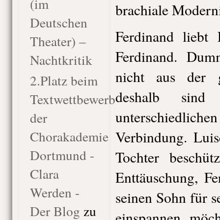
(im
brachiale Moderni
Deutschen
Ferdinand liebt 
Theater) –
Ferdinand. Dum
Nachtkritik
nicht aus der 
2.Platz beim
deshalb sind
Textwettbewerb
unterschiedlich
der
Chorakademie
Verbindung. Luis
Dortmund -
Tochter beschüt
Clara
Enttäuschung, Fe
Werden -
seinen Sohn für s
Der Blog
zu
einspannen möch