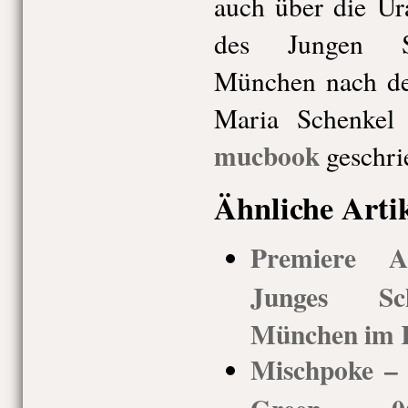
auch über die U
des Jungen Sc
München nach d
Maria Schenkel
mucbook
geschri
Ähnliche Arti
Premiere An
Junges Sch
München im K
Mischpoke –
Green, 06