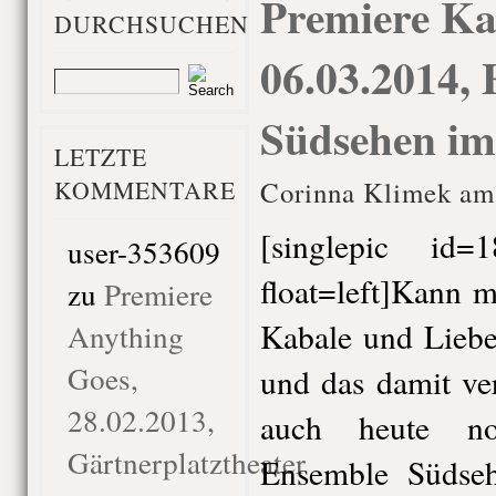
Premiere Ka
DURCHSUCHEN
06.03.2014,
Südsehen im
LETZTE
KOMMENTARE
Corinna Klimek am
[singlepic id
user-353609
float=left]Kann 
zu
Premiere
Kabale und Liebe
Anything
Goes,
und das damit ve
28.02.2013,
auch heute no
Gärtnerplatztheater
Ensemble Südse