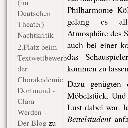
(im
Philharmonie Köl
Deutschen
gelang es all
Theater) –
Atmosphäre des S
Nachtkritik
auch bei einer k
2.Platz beim
das Schauspiele
Textwettbewerb
kommen zu lassen
der
Chorakademie
Dazu genügten 
Dortmund -
Möbelstück. Und 
Clara
Lust dabei war. I
Werden -
Bettelstudent
anfa
Der Blog
zu