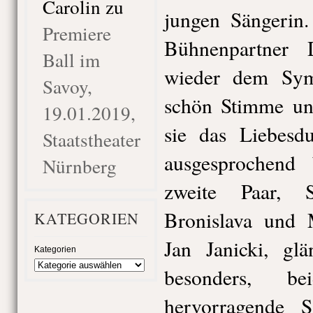
Carolin
zu
jungen Sängerin
Premiere
Bühnenpartner 
Ball im
wieder dem Sy
Savoy,
schön Stimme und
19.01.2019,
sie das Liebesd
Staatstheater
ausgesprochend
Nürnberg
zweite Paar, 
Bronislava und 
KATEGORIEN
Jan Janicki, gl
Kategorien
besonders, be
hervorragende S