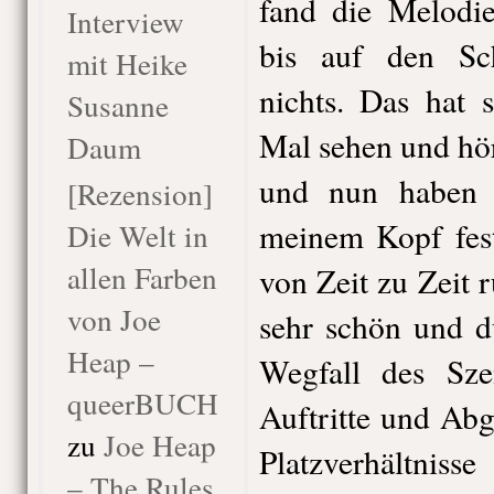
fand die Melodi
Interview
bis auf den Sch
mit Heike
nichts. Das hat 
Susanne
Mal sehen und hö
Daum
und nun haben 
[Rezension]
meinem Kopf fest
Die Welt in
allen Farben
von Zeit zu Zeit 
von Joe
sehr schön und d
Heap –
Wegfall des Szen
queerBUCH
Auftritte und Abg
zu
Joe Heap
Platzverhäl
– The Rules