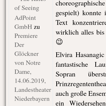
choreographis
of Seeing
gespielt) konnte
AdPoint
Text konzentrie
GmbH
zu
wirklich alles bis
Premiere
😉
Der
Glöckner
Elvira Hasanagic
von Notre
fantastische Lau
Dame,
Sopran überst
14.06.2019,
Prinzregententhe
Landestheater
auch große Ensemb
Niederbayern
ein Wiedersehen