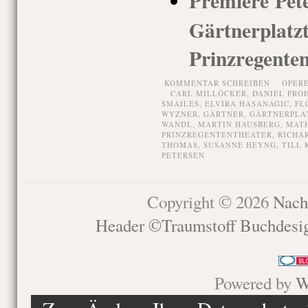
Premiere Pete
Gärtnerp
Prinzregenten
KOMMENTAR SCHREIBEN
OPER
CARL MILLÖCKER
,
DANIEL PRO
SMAILES
,
ELVIRA HASANAGIC
,
FL
WYZNER
,
GÄRTNER
,
GÄRTNERPLA
WANDL
,
MARTIN HAUSBERG
,
MAT
PRINZREGENTENTHEATER
,
RICHA
THOMAS
,
SUSANNE HEYNG
,
TILL 
PETERSEN
Copyright © 2026
Nach
Header ©Traumstoff Buchdesi
Powered by
W