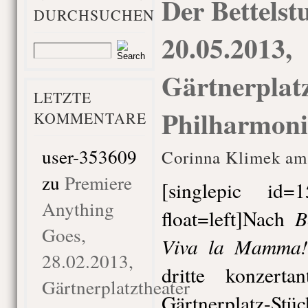
Der Bettelst
DURCHSUCHEN
20.05.2013,
Gärtnerplatz
LETZTE
Philharmoni
KOMMENTARE
user-353609
Corinna Klimek am
zu
Premiere
[singlepic id
Anything
B
float=left]Nach
Goes,
Viva la Mamma
28.02.2013,
dritte konzerta
Gärtnerplatztheater
Gärtnerplatz-St