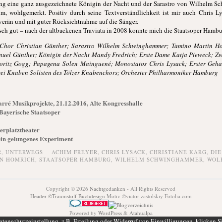
sang eine ganz ausgezeichnete Königin der Nacht und der Sarastro von Wilhelm S
, wohlgemerkt. Positiv durch seine Textverständlichkeit ist mir auch Chris Ly
uverän und mit guter Rücksichtnahme auf die Sänger.
ch gut – nach der altbackenen Traviata in 2008 konnte mich die Staatsoper Hambu
 Chor Christian Günther; Sarastro Wilhelm Schwinghammer; Tamino Martin Ho
nuel Günther; Königin der Nacht Mandy Fredrich; Erste Dame Katja Pieweck; Zw
ritz Gogg; Papagena Solen Mainguené; Monostatos Chris Lysack; Erster Gehar
rei Knaben Solisten des Tölzer Knabenchors; Orchester Philharmoniker Hamburg
arré Musikprojekte, 21.12.2016, Alte Kongresshalle
 Bayerische Staatsoper
erplatztheater
 ein gelungenes Experiment
R,
UNTERWEGS
ACHIM FREYER
,
CHRIS LYSACK
,
CHRISTIANE KARG
,
DIE
N HOMRICH
,
STAATSOPER HAMBURG
,
WILHELM SCHWINGHAMMER
,
WOL
Copyright © 2026
Nachtgedanken
- All Rights Reserved
Header ©Traumstoff Buchdesign
Motiv ©victor zastolskiy Fotolia.com
Powered by
WordPress
&
Atahualpa
tenschutzeinstellung, z.B. Erteilung oder Widerruf von Einwilligungen, klicken S