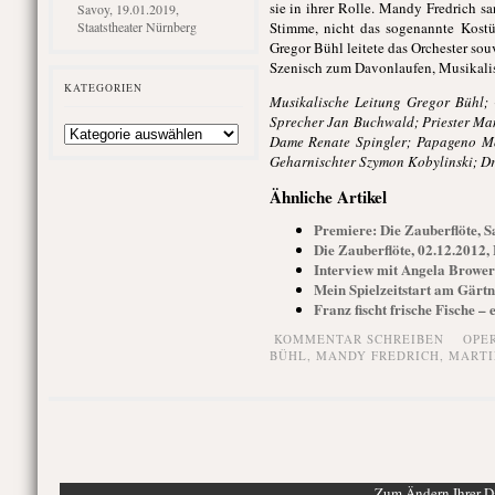
sie in ihrer Rolle. Mandy Fredrich 
Savoy, 19.01.2019,
Staatstheater Nürnberg
Stimme, nicht das sogenannte Kostüm
Gregor Bühl leitete das Orchester so
Szenisch zum Davonlaufen, Musikalis
KATEGORIEN
Musikalische Leitung Gregor Bühl;
Sprecher Jan Buchwald; Priester Ma
Kategorien
Dame Renate Spingler; Papageno Mo
Geharnischter Szymon Kobylinski; D
Ähnliche Artikel
Premiere: Die Zauberflöte, S
Die Zauberflöte, 02.12.2012,
Interview mit Angela Brower
Mein Spielzeitstart am Gärtn
Franz fischt frische Fische –
KOMMENTAR SCHREIBEN
OPE
BÜHL
,
MANDY FREDRICH
,
MARTI
Zum Ändern Ihrer Da