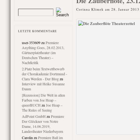
Die Zauberflöte, 23.
Corinna Klimek am 28. Januar 2013
LETZTE KOMMENTARE
user-353609
zu
Premiere
Anything Goes, 28.02.2013,
Gärtnerplatztheater (im
Deutschen Theater) –
Nachtkritik
2.Platz beim Textwettbewerb
der Chorakademie Dortmund -
Clara Werden - Der Blog
zu
Interview mit Heike Susanne
Daum
[Rezension] Die Welt in allen
Farben von Joe Heap –
queerBUCH
zu
Joe Heap –
The Rules of Seeing
AdPoint GmbH
zu
Premiere
Der Glöckner von Notre
Dame, 14.06.2019,
Landestheater Niederbayern
Carolin
zu
Premiere Ball im