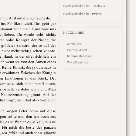
Nachtgedanken bei Facebook
Nachtgedanken bei Twitter
r mit Abstand die Schlechteste.
ins Publikum zielt. Das geht gar
 verdammt noch mal? Dann wäre uns
NÜTZLICHES
eblieben. Da wurde echt nichts
ter hohe Königin der Nacht, die
Anmelden
rößerer Sarastro, der so auf der
Eintrags-Feed
 nicht mehr richtig sehen konnte.
 Hand, in der offensichtlich ein
Kommentar-Feed
uch wenn sie von den Armen eines
WordPress.org
. Keine Komik, die ja durchaus in
em erwähnten Füßchen der Königin
ten Emotionen in das Stück. Der
rt setzt sich halt überall durch.
behält, verstehe ich nicht. Man
 Neuinszenierung gönnt. Auf der
ührung”, man darf also vielleicht
lich wegen Peter Sonn auf diese
gen sollte und den ich noch aus
 es ist Winter, es ist kalt, musste
. Für mich die beste des ganzen
, ich fühls
und auch sonst glänzte