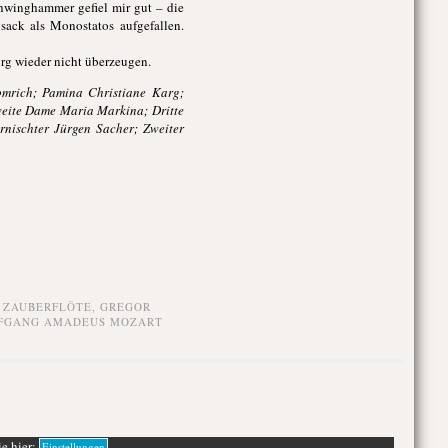
chwinghammer gefiel mir gut – die
sack als Monostatos aufgefallen.
rg wieder nicht überzeugen.
mrich; Pamina Christiane Karg;
eite Dame Maria Markina; Dritte
nischter Jürgen Sacher; Zweiter
 ZAUBERFLÖTE
,
GREGOR
FGANG AMADEUS MOZART
ie hier:
Einstellungen