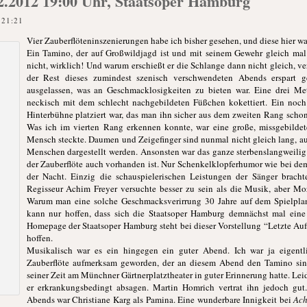
12.2012 19:00 Uhr, Staatsoper Hamburg
 21:21
Vier Zauberflöteninszenierungen habe ich bisher gesehen, und diese hier wa
Ein Tamino, der auf Großwildjagd ist und mit seinem Gewehr gleich mal 
nicht, wirklich! Und warum erschießt er die Schlange dann nicht gleich,
der Rest dieses zumindest szenisch verschwendeten Abends erspart g
ausgelassen, was an Geschmacklosigkeiten zu bieten war. Eine drei Me
neckisch mit dem schlecht nachgebildeten Füßchen kokettiert. Ein noch g
Hinterbühne platziert war, das man ihn sicher aus dem zweiten Rang schon
Was ich im vierten Rang erkennen konnte, war eine große, missgebildete
Mensch steckte. Daumen und Zeigefinger sind nunmal nicht gleich lang, a
Menschen dargestellt werden. Ansonsten war das ganze sterbenslangweilig
der Zauberflöte auch vorhanden ist. Nur Schenkelklopferhumor wie bei d
der Nacht. Einzig die schauspielerischen Leistungen der Sänger brach
Regisseur Achim Freyer versuchte besser zu sein als die Musik, aber Moza
Warum man eine solche Geschmacksverirrung 30 Jahre auf dem Spielplan 
kann nur hoffen, dass sich die Staatsoper Hamburg demnächst mal eine
Homepage der Staatsoper Hamburg steht bei dieser Vorstellung “Letzte Auff
hoffen.
Musikalisch war es ein hingegen ein guter Abend. Ich war ja eigent
Zauberflöte aufmerksam geworden, der an diesem Abend den Tamino sin
seiner Zeit am Münchner Gärtnerplatztheater in guter Erinnerung hatte. Leider,
er erkrankungsbedingt absagen. Martin Homrich vertrat ihn jedoch gut
Abends war Christiane Karg als Pamina. Eine wunderbare Innigkeit bei
Ach