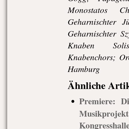
Monostatos Ch
Geharnischter J
Geharnischter Sz
Knaben Soli
Knabenchors; Orc
Hamburg
Ähnliche Arti
Premiere: Di
Musikprojek
Kongresshall