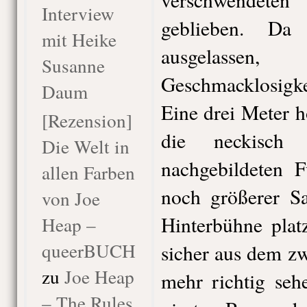
Interview
geblieben. Da
mit Heike
ausgelas
Susanne
Geschmacklosigk
Daum
Eine drei Meter 
[Rezension]
die neckisch
Die Welt in
nachgebildeten F
allen Farben
noch größerer Sa
von Joe
Hinterbühne plat
Heap –
queerBUCH
sicher aus dem z
zu
Joe Heap
mehr richtig seh
– The Rules