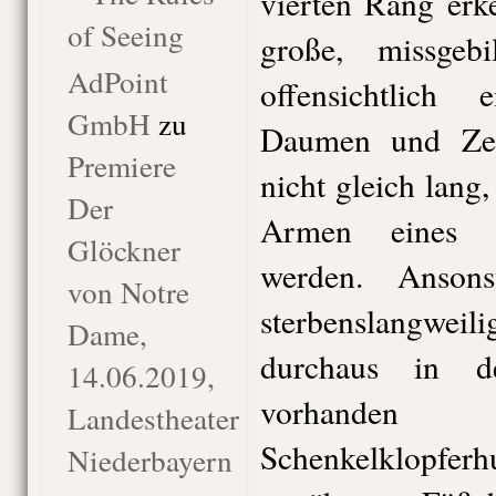
vierten Rang erk
of Seeing
große, missgeb
AdPoint
offensichtlich
GmbH
zu
Daumen und Zei
Premiere
nicht gleich lang
Der
Armen eines M
Glöckner
werden. Anson
von Notre
sterbenslangweil
Dame,
durchaus in d
14.06.2019,
vorhand
Landestheater
Schenkelklopf
Niederbayern