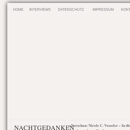
HOME
INTERVIEWS
DATENSCHUTZ
IMPRESSUM
KONT
Vorschau: Nicole C. Vosseler – In di
«
NACHTGEDANKEN