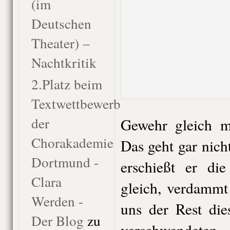
(im
Deutschen
Theater) –
Nachtkritik
2.Platz beim
Textwettbewerb
der
Gewehr gleich ma
Chorakademie
Das geht gar nic
Dortmund -
erschießt er di
Clara
gleich, verdamm
Werden -
uns der Rest die
Der Blog
zu
verschwendet