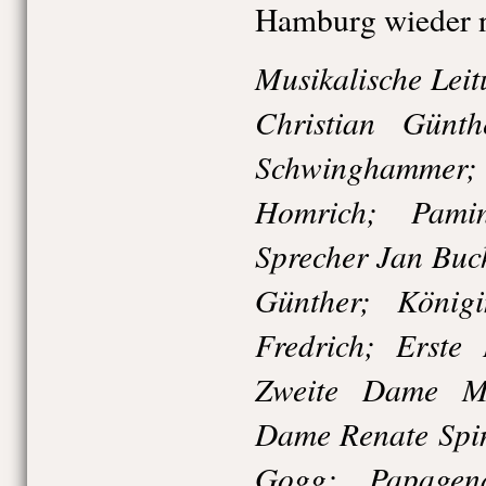
Hamburg wieder n
Musikalische Lei
Christian Günth
Schwinghamme
Homrich; Pami
Sprecher Jan Buc
Günther; Köni
Fredrich; Erste
Zweite Dame Ma
Dame Renate Spin
Gogg; Papagen