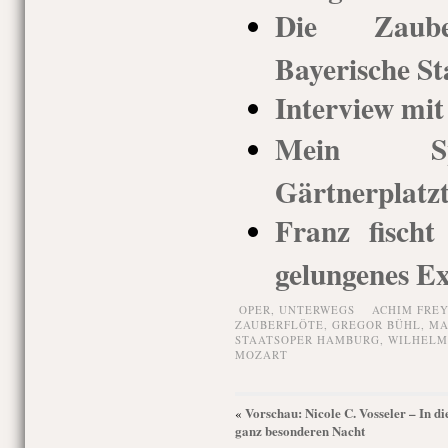
Die Zauber
Bayerische St
Interview mi
Mein Spi
Gärtnerplatz
Franz fischt
gelungenes E
OPER,
UNTERWEGS
ACHIM FRE
ZAUBERFLÖTE
,
GREGOR BÜHL
,
MA
STAATSOPER HAMBURG
,
WILHELM
MOZART
Vorschau: Nicole C. Vosseler – In di
«
ganz besonderen Nacht