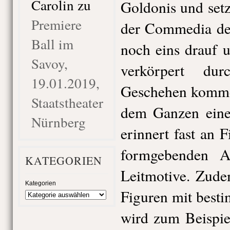
Carolin
zu
Goldonis und setz
Premiere
der Commedia del
Ball im
noch eins drauf u
Savoy,
verkörpert du
19.01.2019,
Geschehen kommen
Staatstheater
dem Ganzen ein
Nürnberg
erinnert fast an 
formgebenden Ar
KATEGORIEN
Leitmotive. Zude
Kategorien
Figuren mit best
wird zum Beispie