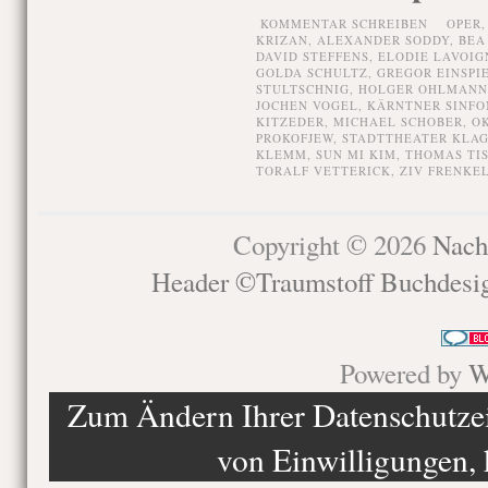
KOMMENTAR SCHREIBEN
OPER
KRIZAN
,
ALEXANDER SODDY
,
BEA
DAVID STEFFENS
,
ELODIE LAVOIG
GOLDA SCHULTZ
,
GREGOR EINSPI
STULTSCHNIG
,
HOLGER OHLMANN
JOCHEN VOGEL
,
KÄRNTNER SINFO
KITZEDER
,
MICHAEL SCHOBER
,
O
PROKOFJEW
,
STADTTHEATER KLA
KLEMM
,
SUN MI KIM
,
THOMAS TI
TORALF VETTERICK
,
ZIV FRENKE
Copyright © 2026
Nach
Header ©Traumstoff Buchdesi
Powered by
W
Zum Ändern Ihrer Datenschutzein
von Einwilligungen, 