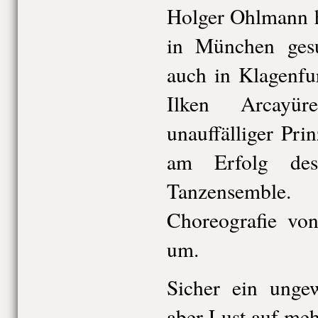
Holger Ohlmann h
in München gesu
auch in Klagenfur
Ilken Arcayü
unauffälliger Pri
am Erfolg des
Tanzensemble
Choreografie von
um.
Sicher ein unge
aber Lust auf me