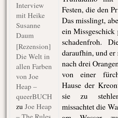
Interview
Festen, die den Pr
mit Heike
Das misslingt, ab
Susanne
ein Missgeschick p
Daum
schadenfroh. Di
[Rezension]
daraufhin, und er
Die Welt in
nach drei Orange
allen Farben
von einer fürc
von Joe
Hause der Kreont
Heap –
sie zu stehle
queerBUCH
zu
Joe Heap
missachtet die W
– The Rules
am Wasser zu