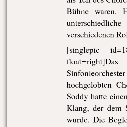
Bühne waren. H
unterschiedl
verschiedenen Ro
[singlepic id
float=righ
Sinfonieorchest
hochgelobten Che
Soddy hatte einen
Klang, der dem S
wurde. Die Begle