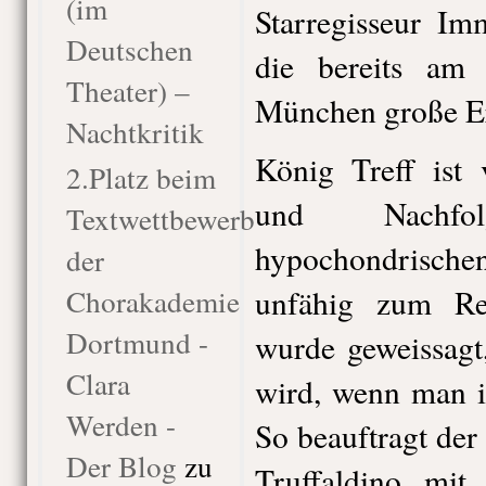
(im
Starregisseur I
Deutschen
die bereits am G
Theater) –
München große Erf
Nachtkritik
König Treff ist 
2.Platz beim
und Nachfo
Textwettbewerb
hypochondrische
der
Chorakademie
unfähig zum Re
Dortmund -
wurde geweissagt,
Clara
wird, wenn man i
Werden -
So beauftragt de
Der Blog
zu
Truffaldino mit