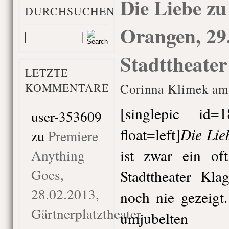
Die Liebe zu
DURCHSUCHEN
Orangen, 29
Stadttheater
LETZTE
KOMMENTARE
Corinna Klimek am 
[singlepic id
user-353609
Die Lie
float=left]
zu
Premiere
ist zwar ein of
Anything
Goes,
Stadttheater Kla
28.02.2013,
noch nie gezeigt.
Gärtnerplatztheater
umjubelten 