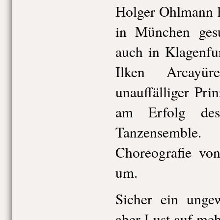
Holger Ohlmann h
in München gesu
auch in Klagenfur
Ilken Arcayü
unauffälliger Pri
am Erfolg des
Tanzensemble
Choreografie von
um.
Sicher ein unge
aber Lust auf me