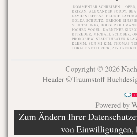
KOMMENTAR SCHREIBEN
OPER
KRIZAN
,
ALEXANDER SODDY
,
BEA
DAVID STEFFENS
,
ELODIE LAVOIG
GOLDA SCHULTZ
,
GREGOR EINSPI
STULTSCHNIG
,
HOLGER OHLMANN
JOCHEN VOGEL
,
KÄRNTNER SINFO
KITZEDER
,
MICHAEL SCHOBER
,
O
PROKOFJEW
,
STADTTHEATER KLA
KLEMM
,
SUN MI KIM
,
THOMAS TI
TORALF VETTERICK
,
ZIV FRENKE
Copyright © 2026
Nach
Header ©Traumstoff Buchdesi
Powered by
W
Zum Ändern Ihrer Datenschutzein
von Einwilligungen, 