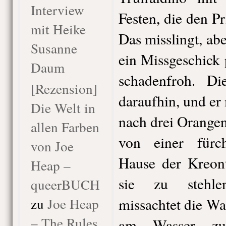
Interview
Festen, die den Pr
mit Heike
Das misslingt, ab
Susanne
ein Missgeschick p
Daum
schadenfroh. Di
[Rezension]
daraufhin, und er
Die Welt in
nach drei Orange
allen Farben
von einer fürc
von Joe
Hause der Kreont
Heap –
sie zu stehle
queerBUCH
zu
Joe Heap
missachtet die W
– The Rules
am Wasser zu