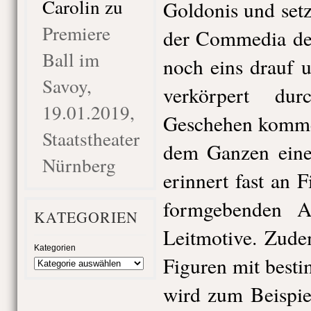
Carolin
zu
Goldonis und setz
Premiere
der Commedia del
Ball im
noch eins drauf u
Savoy,
verkörpert du
19.01.2019,
Geschehen kommen
Staatstheater
dem Ganzen ein
Nürnberg
erinnert fast an 
formgebenden Ar
KATEGORIEN
Leitmotive. Zude
Kategorien
Figuren mit best
wird zum Beispie