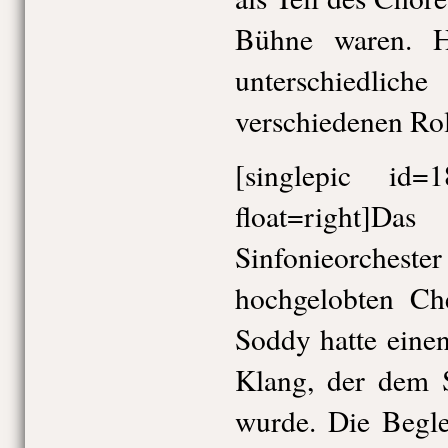
Bühne waren. H
unterschiedl
verschiedenen Ro
[singlepic id
float=righ
Sinfonieorchest
hochgelobten Che
Soddy hatte einen
Klang, der dem S
wurde. Die Begle