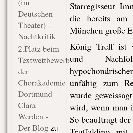
(im
Starregisseur I
Deutschen
die bereits am G
Theater) –
München große Erf
Nachtkritik
König Treff ist 
2.Platz beim
und Nachfo
Textwettbewerb
hypochondrische
der
Chorakademie
unfähig zum Re
Dortmund -
wurde geweissagt,
Clara
wird, wenn man i
Werden -
So beauftragt de
Der Blog
zu
Truffaldino mit