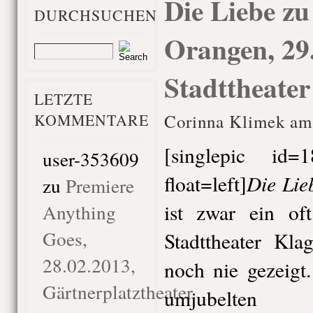
Die Liebe zu
DURCHSUCHEN
Orangen, 29
Stadttheater
LETZTE
KOMMENTARE
Corinna Klimek am 
[singlepic id
user-353609
Die Lie
float=left]
zu
Premiere
ist zwar ein of
Anything
Goes,
Stadttheater Kla
28.02.2013,
noch nie gezeigt.
Gärtnerplatztheater
umjubelten 