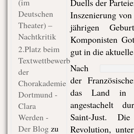
(im
Duells der Partei
Deutschen
Inszenierung vo
Theater) –
jährigen Gebur
Nachtkritik
Komponisten Got
2.Platz beim
gut in die aktuelle
Textwettbewerb
Nach
der
der Französische
Chorakademie
das Land in 
Dortmund -
angestachelt d
Clara
Saint-Just. D
Werden -
Der Blog
zu
Revolution, unte