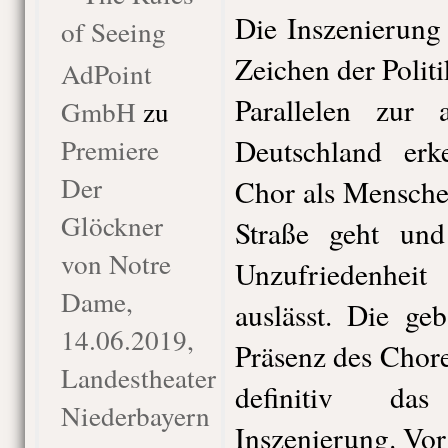
Die Inszenierung
of Seeing
Zeichen der Politi
AdPoint
Parallelen zur a
GmbH
zu
Premiere
Deutschland er
Der
Chor als Mensche
Glöckner
Straße geht un
von Notre
Unzufriedenhe
Dame,
auslässt. Die ge
14.06.2019,
Präsenz des Chor
Landestheater
definitiv das
Niederbayern
Inszenierung. Vor