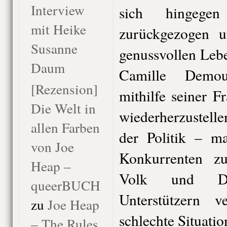
Interview
sich hingege
mit Heike
zurückgezogen 
Susanne
genussvollen Lebe
Daum
Camille Demou
[Rezension]
mithilfe seiner 
Die Welt in
wiederherzustelle
allen Farben
der Politik – ma
von Joe
Konkurrenten zu
Heap –
Volk und Da
queerBUCH
Unterstützern v
zu
Joe Heap
schlechte Situatio
– The Rules