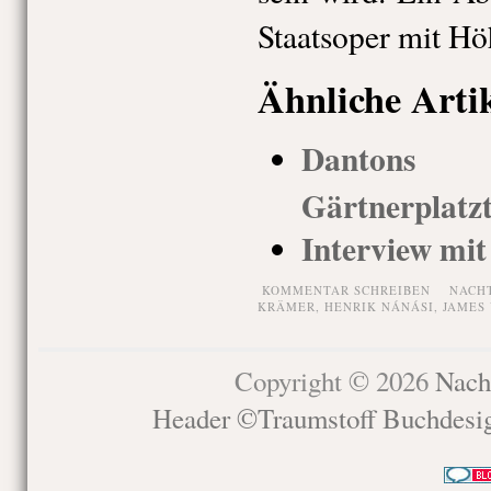
Staatsoper mit Hö
Ähnliche Arti
Dantons T
Gärtnerplatz
Interview mit
KOMMENTAR SCHREIBEN
NACH
KRÄMER
,
HENRIK NÁNÁSI
,
JAMES
Copyright © 2026
Nach
Header ©Traumstoff Buchdesi