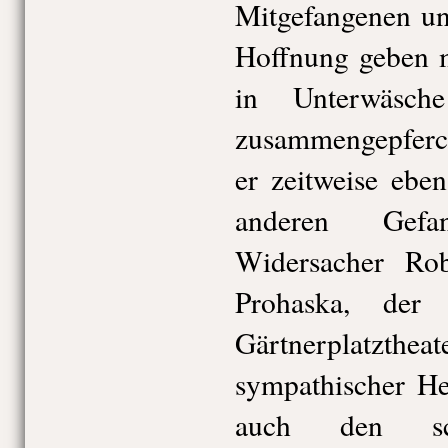
Mitgefangenen un
Hoffnung geben m
in Unterwäsch
zusammengepferch
er zeitweise ebe
anderen Gefa
Widersacher Rob
Prohaska, der
Gärtnerplatzthea
sympathischer He
auch den schl