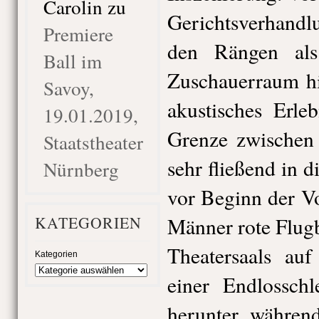
Carolin
zu
Gerichtsverhand
Premiere
den Rängen al
Ball im
Zuschauerraum hi
Savoy,
akustisches Erle
19.01.2019,
Grenze zwischen
Staatstheater
sehr fließend in 
Nürnberg
vor Beginn der V
KATEGORIEN
Männer rote Flugb
Theatersaals auf
Kategorien
einer Endlosschl
herunter, währen