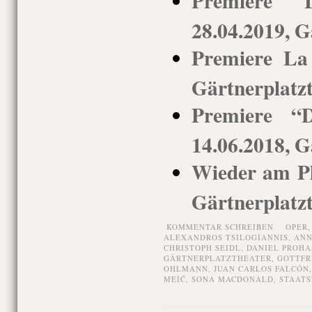
Premiere L
28.04.2019, G
Premiere La
Gärtnerplatz
Premiere “D
14.06.2018, G
Wieder am Pl
Gärtnerplatz
KOMMENTAR SCHREIBEN
OPER
ALEXANDROS TSILOGIANNIS
,
ANN
CHRISTOPH SEIDL
,
DANIEL PROHA
GÄRTNERPLATZTHEATER
,
GOTTFR
OHLMANN
,
JUAN CARLOS FALCÓN
MEIĆ
,
SONA MACDONALD
,
STAATS