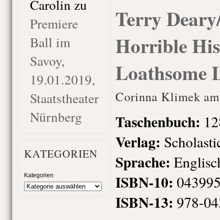
Carolin
zu
Terry Deary
Premiere
Horrible His
Ball im
Savoy,
Loathsome 
19.01.2019,
Corinna Klimek am
Staatstheater
Nürnberg
Taschenbuch
:
128
Verlag:
Scholasti
KATEGORIEN
Sprache:
Englisc
ISBN-10:
Kategorien
043995
ISBN-13:
978-04