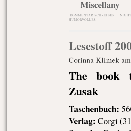
Miscellany
KOMMENTAR SCHREIBEN
NIGH
HUMORVOLLES
Lesestoff 20
Corinna Klimek am 
The book t
Zusak
Taschenbuch
:
560
Verlag:
Corgi (31