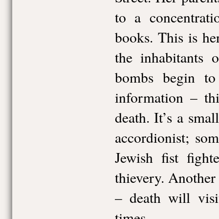
to a concentrati
books. This is he
the inhabitants 
bombs begin to 
information – th
death. It’s a small
accordionist; so
Jewish fist figh
thievery. Anothe
– death will vis
times.