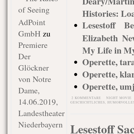
Deary/Mart
of Seeing
Histories: L
AdPoint
Lesestoff Be
GmbH
zu
Elizabeth Ne
Premiere
My Life in 
Der
Operette, tar
Glöckner
Operette, kla
von Notre
Operette, umj
Dame,
2 KOMMENTARE
NIGHT MOVIE
14.06.2019,
GESCHICHTLICHES
,
HUMORVOLLE
Landestheater
Niederbayern
Lesestoff Sa