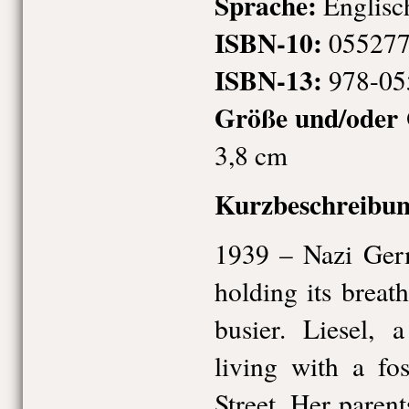
Sprache:
Englisc
ISBN-10:
055277
ISBN-13:
978-05
Größe und/oder
3,8 cm
Kurzbeschreibun
1939 – Nazi Ger
holding its breat
busier. Liesel, a
living with a fo
Street. Her paren