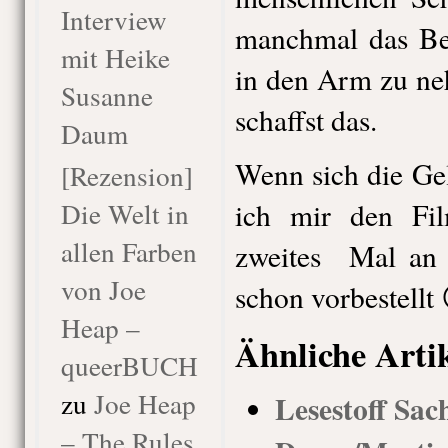
Interview
manchmal das Bed
mit Heike
in den Arm zu ne
Susanne
schaffst das.
Daum
Wenn sich die Gel
[Rezension]
Die Welt in
ich mir den Fil
allen Farben
zweites Mal an 
von Joe
schon vorbestellt 
Heap –
Ähnliche Arti
queerBUCH
zu
Joe Heap
Lesestoff Sac
– The Rules