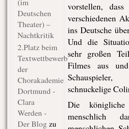
(im
vorstellen, da
Deutschen
verschiedenen Ak
Theater) –
ins Deutsche übe
Nachtkritik
Und die Situati
2.Platz beim
sehr großen Tei
Textwettbewerb
Filmes aus und 
der
Schauspieler
Chorakademie
schnuckelige Coli
Dortmund -
Clara
Die königlich
Werden -
menschlich da
Der Blog
zu
menschlichen Sc