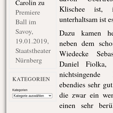
Carolin
zu
Klischee ist, 
Premiere
unterhaltsam ist e
Ball im
Savoy,
Dazu kamen her
19.01.2019,
neben dem scho
Staatstheater
Wiedecke Seba
Nürnberg
Daniel Fiolka,
nichtsingende P
KATEGORIEN
ebendies sehr gu
Kategorien
die zwar ein wen
einen sehr ber