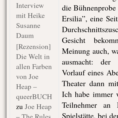
Interview
die Bühnenprobe 
mit Heike
Ersilia”, eine Sei
Susanne
Durchschnittszus
Daum
Gesicht bekom
[Rezension]
Meinung auch, wa
Die Welt in
ausmacht: der 
allen Farben
Vorlauf eines Ab
von Joe
Theater dann mi
Heap –
Ich habe immer wi
queerBUCH
Teilnehmer an 
zu
Joe Heap
Spielstätte, bei d
– The Rules