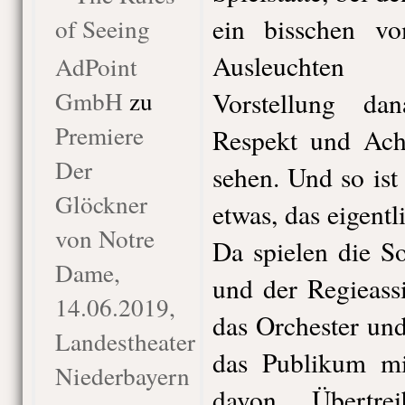
ein bisschen 
of Seeing
Ausleuchten
AdPoint
GmbH
zu
Vorstellung d
Premiere
Respekt und Ach
Der
sehen. Und so ist
Glöckner
etwas, das eigentl
von Notre
Da spielen die So
Dame,
und der Regieassis
14.06.2019,
das Orchester un
Landestheater
das Publikum mi
Niederbayern
davon Übertre