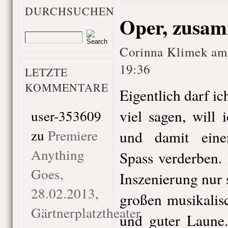
DURCHSUCHEN
Oper, zusam
Corinna Klimek am
19:36
LETZTE
KOMMENTARE
Eigentlich darf ic
viel sagen, will 
user-353609
zu
Premiere
und damit eine
Anything
Spass verderben.
Goes,
Inszenierung nur 
28.02.2013,
großen musikalis
Gärtnerplatztheater
und guter Laune.