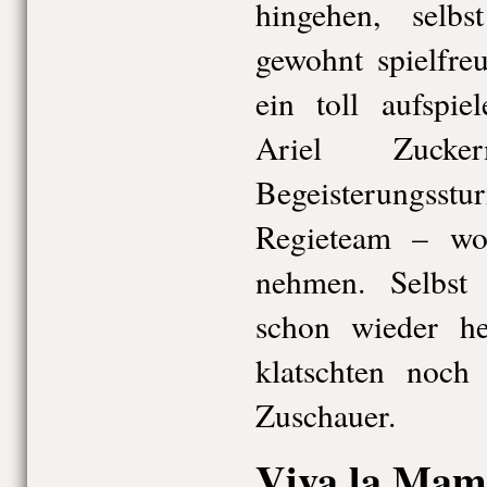
hingehen, selb
gewohnt spielfre
ein toll aufspie
Ariel Zuck
Begeisterungss
Regieteam – wol
nehmen. Selbst 
schon wieder he
klatschten noch
Zuschauer.
Viva la Ma