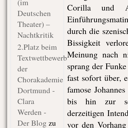
(im
Corilla und 
Deutschen
Einführungsmati
Theater) –
durch die szenis
Nachtkritik
Bissigkeit verlo
2.Platz beim
Meinung nach ni
Textwettbewerb
sprang der Funke
der
fast sofort über, 
Chorakademie
famose Johannes 
Dortmund -
bis hin zur s
Clara
Werden -
derzeitigen Inten
Der Blog
zu
vor den Vorhang 