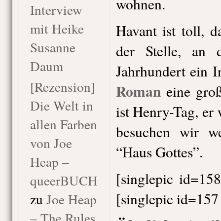
wohnen.
Interview
mit Heike
Havant ist toll, 
Susanne
der Stelle, an
Daum
Jahrhundert ein I
[Rezension]
Roman
eine groß
Die Welt in
ist Henry-Tag, e
allen Farben
besuchen wir we
von Joe
“Haus Gottes”.
Heap –
[singlepic id=15
queerBUCH
[singlepic id=15
zu
Joe Heap
– The Rules