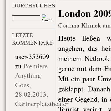
DURCHSUCHEN
London 2009
Corinna Klimek am 
LETZTE
Heute ließen w
KOMMENTARE
angehen, das hei
user-353609
meinem Netbook b
zu
Premiere
gerne mit dem Fi
Anything
Mit ein paar Umw
Goes,
geklappt. Danach
28.02.2013,
einer Gegend, in
Gärtnerplatztheater
Tourist verirrt,