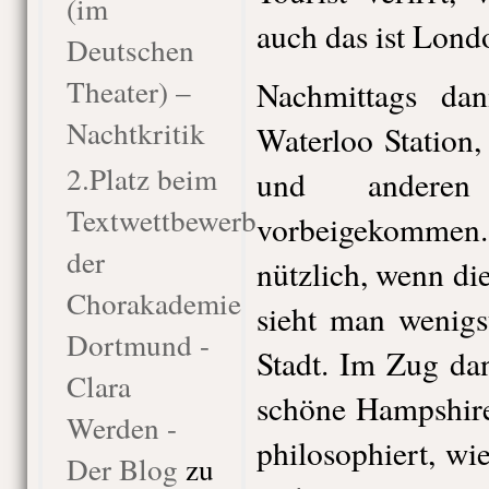
(im
auch das ist Lond
Deutschen
Theater) –
Nachmittags d
Nachtkritik
Waterloo Station,
2.Platz beim
und anderen S
Textwettbewerb
vorbeigekommen.
der
nützlich, wenn di
Chorakademie
sieht man wenigs
Dortmund -
Stadt. Im Zug da
Clara
schöne Hampshire
Werden -
philosophiert, wi
Der Blog
zu