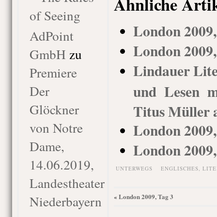
Ähnliche Arti
of Seeing
London 2009,
AdPoint
London 2009,
GmbH
zu
Lindauer Lit
Premiere
und Lesen m
Der
Glöckner
Titus Müller 
von Notre
London 2009, 
Dame,
London 2009,
14.06.2019,
UNTERWEGS
ENGLISCHES
,
LITE
Landestheater
London 2009, Tag 3
Niederbayern
«