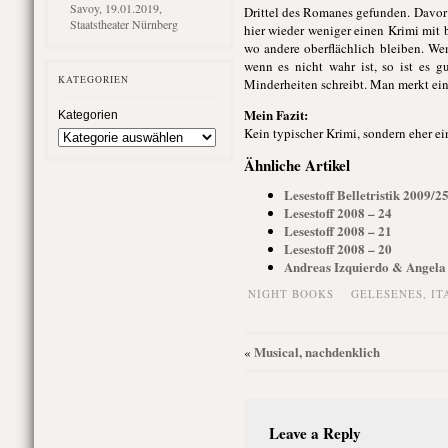
Savoy, 19.01.2019,
Drittel des Romanes gefunden. Davor
Staatstheater Nürnberg
hier wieder weniger einen Krimi mit b
wo andere oberflächlich bleiben. Wen
wenn es nicht wahr ist, so ist es
KATEGORIEN
Minderheiten schreibt. Man merkt einf
Mein Fazit:
Kategorien
Kein typischer Krimi, sondern eher e
Ähnliche Artikel
Lesestoff Belletristik 2009/
Lesestoff 2008 – 24
Lesestoff 2008 – 21
Lesestoff 2008 – 20
Andreas Izquierdo & Angela 
NIGHT BOOKS
GELESENES
,
IT
Musical, nachdenklich
«
Leave a Reply