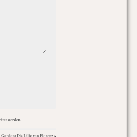
itet werden
.
ie Gordon: Die Lilie von Florenz
»