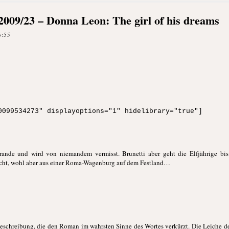
k 2009/23 – Donna Leon: The girl of his dreams
6:55
0099534273" displayoptions="1" hidelibrary="true"]
rande und wird von niemandem vermisst. Brunetti aber geht die Elfjährige bi
cht, wohl aber aus einer Roma-Wagenburg auf dem Festland…
beschreibung, die den Roman im wahrsten Sinne des Wortes verkürzt. Die Leiche der