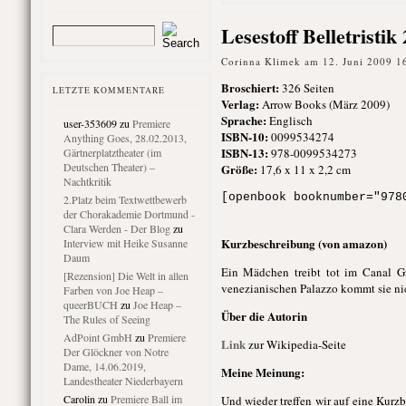
Lesestoff Belletristi
Corinna Klimek am 12. Juni 2009 1
Broschiert
:
326 Seiten
LETZTE KOMMENTARE
Verlag:
Arrow Books (März 2009)
Sprache:
Englisch
user-353609
zu
Premiere
ISBN-10:
0099534274
Anything Goes, 28.02.2013,
ISBN-13:
Gärtnerplatztheater (im
978-0099534273
Deutschen Theater) –
Größe:
17,6 x 11 x 2,2 cm
Nachtkritik
[openbook booknumber="978
2.Platz beim Textwettbewerb
der Chorakademie Dortmund -
Clara Werden - Der Blog
zu
Kurzbeschreibung (von amazon)
Interview mit Heike Susanne
Daum
Ein Mädchen treibt tot im Canal G
[Rezension] Die Welt in allen
venezianischen Palazzo kommt sie ni
Farben von Joe Heap –
queerBUCH
zu
Joe Heap –
Über die Autorin
The Rules of Seeing
AdPoint GmbH
zu
Premiere
Link
zur Wikipedia-Seite
Der Glöckner von Notre
Dame, 14.06.2019,
Meine Meinung:
Landestheater Niederbayern
Carolin
zu
Premiere Ball im
Und wieder treffen wir auf eine Kurz