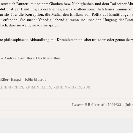
 setzt sich Brunetti mit seinem Glauben bzw. Nichtglauben und dem Tod seiner Mu
lutrünstiger Handlung als ein kleines, aber vor allem sprachlich feines Kammerspie
n sie über die Korruption, die Mafia, den Einfluss von Politk auf Ermittlungen s
 gut erfunden. Sie macht Venedig lebendig, wenn sie über den Umgang der Ei
ach, dass sie weiß, wovon sie spricht.
ine philosophische Abhandlung mit Krimielementen, aber trotzdem oder genau desw
25 – Andrea Camilleri: Das Medaillon
Eßer (Hrsg.) – Köln blutrot
ALIENISCHES
,
KRIMINELLES
,
REIHENWEISES
,
SUB
Lesestoff Belletristik 2009/22 – Jul