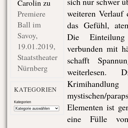
sich nur schwer ü
Carolin
zu
weiteren Verlauf
Premiere
Ball im
das Gefühl, atem
Savoy,
Die Einteilun
19.01.2019,
verbunden mit h
Staatstheater
schafft Spann
Nürnberg
weiterlesen.
Krimiha
KATEGORIEN
mystischen/parap
Kategorien
Elementen ist ge
eine Fülle von