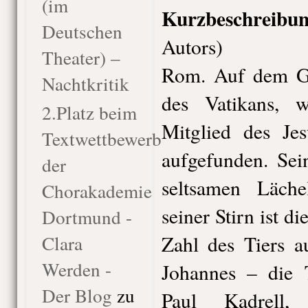
(im
Kurzbeschreib
Deutschen
Autors)
Theater) –
Rom. Auf dem Gi
Nachtkritik
des Vatikans, w
2.Platz beim
Mitglied des Jes
Textwettbewerb
aufgefunden. Sei
der
seltsamen Läche
Chorakademie
seiner Stirn ist d
Dortmund -
Clara
Zahl des Tiers a
Werden -
Johannes – die T
Der Blog
zu
Paul Kadrell,