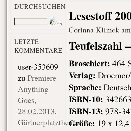
DURCHSUCHEN
Lesestoff 20
Corinna Klimek am
LETZTE
Teufelszahl 
KOMMENTARE
Broschiert:
464 S
user-353609
Verlag:
Droemer/K
zu
Premiere
Sprache:
Deutsc
Anything
ISBN-10:
342663
Goes,
ISBN-13:
978-34
28.02.2013,
Gärtnerplatztheater
Größe:
19 x 12,4