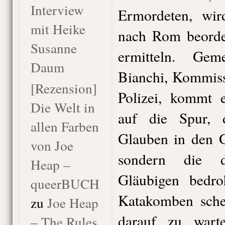
Interview
Ermordeten, wir
mit Heike
nach Rom beorde
Susanne
ermitteln. Ge
Daum
Bianchi, Kommiss
[Rezension]
Polizei, kommt 
Die Welt in
auf die Spur, 
allen Farben
Glauben in den G
von Joe
sondern die d
Heap –
Gläubigen bedro
queerBUCH
Katakomben sche
zu
Joe Heap
darauf zu war
– The Rules