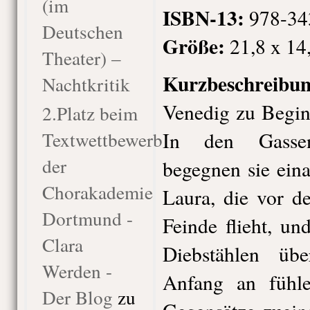
(im
ISBN-13:
978-34
Deutschen
Größe:
21,8 x 14
Theater) –
Kurzbeschreibu
Nachtkritik
Venedig zu Begin
2.Platz beim
Textwettbewerb
In den Gassen
der
begegnen sie ein
Chorakademie
Laura, die vor d
Dortmund -
Feinde flieht, un
Clara
Diebstählen üb
Werden -
Anfang an fühlen
Der Blog
zu