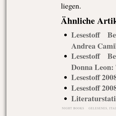
liegen.
Ähnliche Arti
Lesestoff Be
Andrea Camil
Lesestoff Be
Donna Leon: T
Lesestoff 200
Lesestoff 200
Literaturstati
NIGHT BOOKS
GELESENES
,
ITA