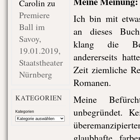
Meine Meinung:
Carolin
zu
Premiere
Ich bin mit etwa
Ball im
an dieses Buch 
Savoy,
klang die Bes
19.01.2019,
andererseits hatt
Staatstheater
Zeit ziemliche Re
Nürnberg
Romanen.
KATEGORIEN
Meine Befürch
unbegründet. Ke
Kategorien
überemanzipier
glaubhafte, farbe