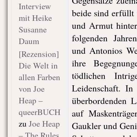
Gegensätze zuein
Interview
beide sind erfüll
mit Heike
und Armut hinter
Susanne
folgenden Jahre
Daum
und Antonios We
[Rezension]
ihre Begegnung
Die Welt in
tödlichen Intri
allen Farben
Leidenschaft. In
von Joe
Heap –
überbordenden La
queerBUCH
auf Maskenträge
zu
Joe Heap
Gaukler und Geni
– The Rules