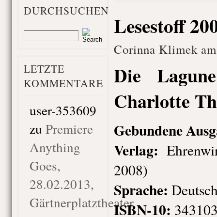
DURCHSUCHEN
Lesestoff 20
Corinna Klimek am 
LETZTE
Die Lagun
KOMMENTARE
Charlotte T
user-353609
zu
Premiere
Gebundene Ausg
Anything
Verlag:
Ehrenwir
Goes,
2008)
28.02.2013,
Sprache:
Deutsc
Gärtnerplatztheater
ISBN-10:
343103