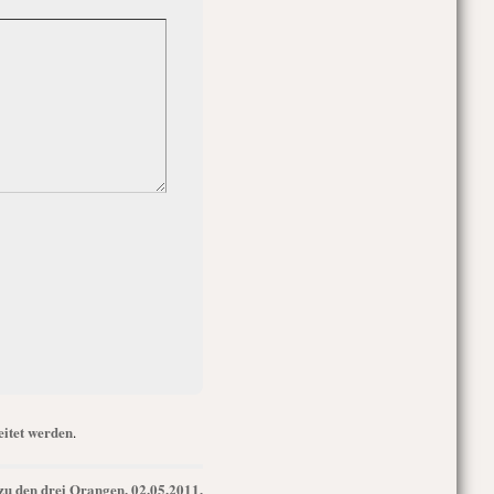
itet werden
.
 zu den drei Orangen, 02.05.2011,