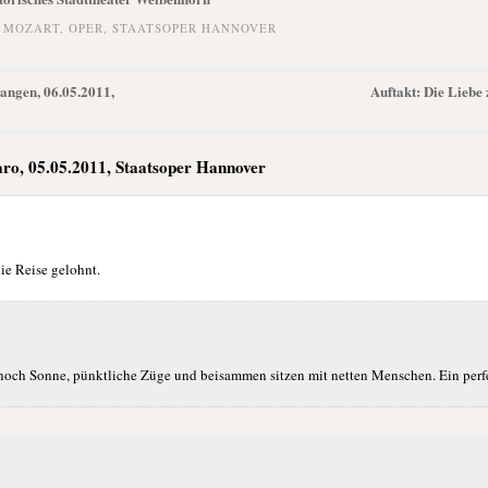
,
MOZART
,
OPER
,
STAATSOPER HANNOVER
angen, 06.05.2011,
Auftakt: Die Liebe
aro, 05.05.2011, Staatsoper Hannover
9
ie Reise gelohnt.
9
u noch Sonne, pünktliche Züge und beisammen sitzen mit netten Menschen. Ein perf