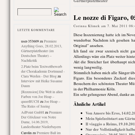
Gärtnerplatztheater
Le nozze di Figaro, 
Corinna Klimek am 7. Mai 2011 08:
LETZTE KOMMENTARE
Diese Inszenierung hatte ich im Nove
wunderbar. Nachdem ich gesehen ha
user-353609
zu
Premiere
Original” ansehen.
Anything Goes, 28.02.2013,
Gärtnerplatztheater (im
Ich fand sie zwar szenisch nicht g
Deutschen Theater) –
Allerdings wäre ein Platz weiter hint
Nachtkritik
Akt die Streicher fast überhaupt nic
2.Platz beim Textwettbewerb
wenig langweilig.
der Chorakademie Dortmund -
Stimmlich haben mich alle Sänger übe
Clara Werden - Der Blog
zu
Figaro. Ein besonderes Zuckerl die
Interview mit Heike Susanne
Besuchern des schönsten Theater Mün
Daum
in der Philharmonie Köln.
[Rezension] Die Welt in allen
Ein sehr gelungener Abend, danke an 
Farben von Joe Heap –
queerBUCH
zu
Joe Heap –
Ähnliche Artikel
The Rules of Seeing
AdPoint GmbH
zu
Premiere
Von Amore bis Eros, 14.02.2
Der Glöckner von Notre
Mein Spielzeitstart am Gärtn
Dame, 14.06.2019,
Il viaggio a Reims, 19.10.20
Landestheater Niederbayern
Nur der Vollständigkeit halb
Carolin
zu
Premiere Ball im
Opernsoirée, 29.05.2011, His