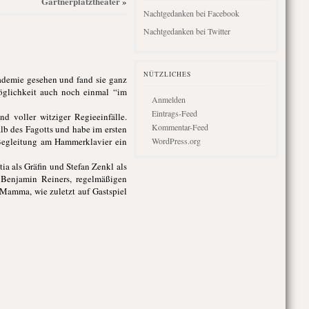
Gärtnerplatztheater
»
Nachtgedanken bei Facebook
Nachtgedanken bei Twitter
NÜTZLICHES
kademie gesehen und fand sie ganz
öglichkeit auch noch einmal “im
Anmelden
Eintrags-Feed
d voller witziger Regieeinfälle.
Kommentar-Feed
alb des Fagotts und habe im ersten
e Begleitung am Hammerklavier ein
WordPress.org
a als Gräfin und Stefan Zenkl als
 Benjamin Reiners, regelmäßigen
Mamma, wie zuletzt auf Gastspiel