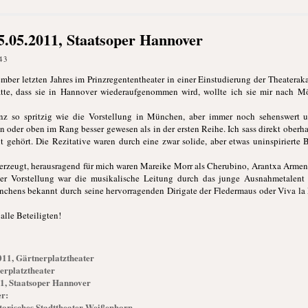
05.05.2011, Staatsoper Hannover
43
mber letzten Jahres im Prinzregententheater in einer Einstudierung der Theatera
tte, dass sie in Hannover wiederaufgenommen wird, wollte ich sie mir nach M
anz so spritzig wie die Vorstellung in München, aber immer noch sehenswert un
en oder oben im Rang besser gewesen als in der ersten Reihe. Ich sass direkt oberh
ht gehört. Die Rezitative waren durch eine zwar solide, aber etwas uninspiriert
rzeugt, herausragend für mich waren Mareike Morr als Cherubino, Arantxa Armenti
ser Vorstellung war die musikalische Leitung durch das junge Ausnahmetalent
chens bekannt durch seine hervorragenden Dirigate der Fledermaus oder Viva la 
alle Beteiligten!
011, Gärtnerplatztheater
erplatztheater
11, Staatsoper Hannover
er:
torisches Stadttheater Weißenhorn